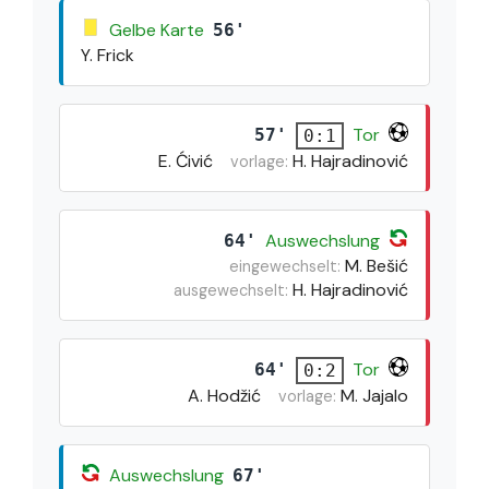
Gelbe Karte
56'
Y. Frick
Tor
57'
0:1
E. Ćivić
H. Hajradinović
vorlage:
Auswechslung
64'
M. Bešić
eingewechselt:
H. Hajradinović
ausgewechselt:
Tor
64'
0:2
A. Hodžić
M. Jajalo
vorlage:
Auswechslung
67'