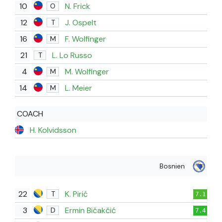
10
N. Frick
O
12
J. Ospelt
T
16
F. Wolfinger
M
21
L. Lo Russo
T
4
M. Wolfinger
M
14
L. Meier
M
COACH
H. Kolvidsson
Bosnien
22
K. Pirić
T
7.1
3
Ermin Bičakčić
D
7.4