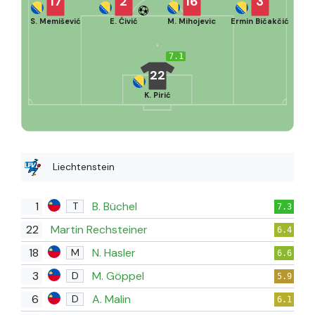
17
2
16
3
S. Memišević
E. Ćivić
M. Mihojevic
Ermin Bičakčić
7.1
22
K. Pirić
Liechtenstein
1
B. Büchel
T
7.3
22
Martin Rechsteiner
6.4
18
N. Hasler
M
6.6
3
M. Göppel
D
5.9
6
A. Malin
D
6.1