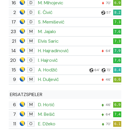
16
M. Mihojevic
D
70'
6.9
2
E. Ćivić
D
57'
8.2
17
S. Memišević
D
7.3
23
M. Jajalo
M
7.6
21
Elvis Saric
M
7.3
14
H. Hajradinović
M
64'
7.9
20
I. Hajrović
O
7.6
15
A. Hodžić
O
64'
72'
8.4
9
H. Duljević
M
46'
6.6
ERSATZSPIELER
6
D. Hotić
M
46'
6.9
7
M. Bešić
M
64'
7.4
11
E. Džeko
O
70'
6.1