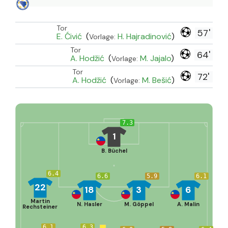
Tor
57'
E. Ćivić
(
H. Hajradinović
)
Vorlage:
Tor
64'
A. Hodžić
(
M. Jajalo
)
Vorlage:
Tor
72'
A. Hodžić
(
M. Bešić
)
Vorlage:
7.3
1
B. Büchel
6.4
6.6
5.9
6.1
22
18
3
6
Martin
N. Hasler
M. Göppel
A. Malin
Rechsteiner
6.1
6.3