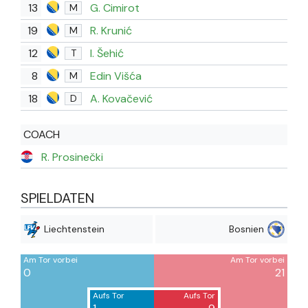
13
G. Cimirot
M
19
R. Krunić
M
12
I. Šehić
T
8
Edin Višća
M
18
A. Kovačević
D
COACH
R. Prosinečki
SPIELDATEN
Liechtenstein
Bosnien
Am Tor vorbei
Am Tor vorbei
0
21
Aufs Tor
Aufs Tor