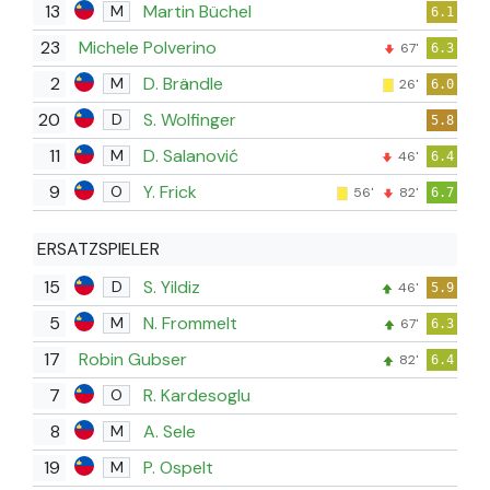
13
Martin Büchel
M
6.1
23
Michele Polverino
67'
6.3
2
D. Brändle
M
26'
6.0
20
S. Wolfinger
D
5.8
11
D. Salanović
M
46'
6.4
9
Y. Frick
O
56'
82'
6.7
ERSATZSPIELER
15
S. Yildiz
D
46'
5.9
5
N. Frommelt
M
67'
6.3
17
Robin Gubser
82'
6.4
7
R. Kardesoglu
O
8
A. Sele
M
19
P. Ospelt
M