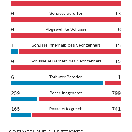
Schüsse aufs Tor
0
13
Abgewehrte Schüsse
0
8
Schüsse innerhalb des Sechzehners
1
15
Schüsse außerhalb des Sechzehners
0
15
Torhüter Paraden
6
1
Pässe insgesamt
259
799
Pässe erfolgreich
165
741