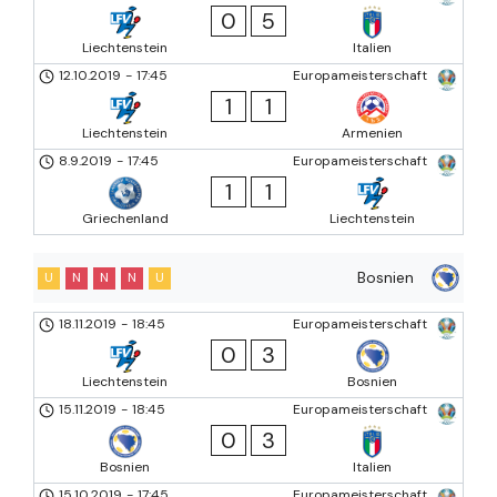
0
5
Liechtenstein
Italien
12.10.2019
-
17:45
Europameisterschaft
1
1
Liechtenstein
Armenien
8.9.2019
-
17:45
Europameisterschaft
1
1
Griechenland
Liechtenstein
Bosnien
U
N
N
N
U
18.11.2019
-
18:45
Europameisterschaft
0
3
Liechtenstein
Bosnien
15.11.2019
-
18:45
Europameisterschaft
0
3
Bosnien
Italien
15.10.2019
-
17:45
Europameisterschaft