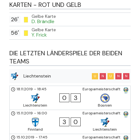
KARTEN - ROT UND GELB
Gelbe Karte
26'
D. Brändle
Gelbe Karte
56'
Y. Frick
DIE LETZTEN LÄNDERSPIELE DER BEIDEN
TEAMS
Liechtenstein
U
N
U
N
N
18.11.2019
-
18:45
Europameisterschaft
0
3
Liechtenstein
Bosnien
15.11.2019
-
16:00
Europameisterschaft
3
0
Finnland
Liechtenstein
15.10.2019
-
17:45
Europameisterschaft