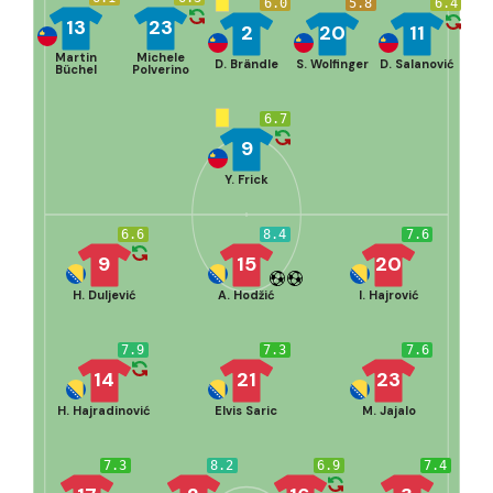
6.0
5.8
6.4
13
23
2
20
11
Martin
Michele
D. Brändle
S. Wolfinger
D. Salanović
Büchel
Polverino
6.7
9
Y. Frick
6.6
8.4
7.6
9
15
20
H. Duljević
A. Hodžić
I. Hajrović
7.9
7.3
7.6
14
21
23
H. Hajradinović
Elvis Saric
M. Jajalo
7.3
8.2
6.9
7.4