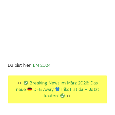
Du bist hier:
EM 2024
++
Breaking News im März 2026: Das
neue
DFB Away
Trikot ist da – Jetzt
kaufen!
++