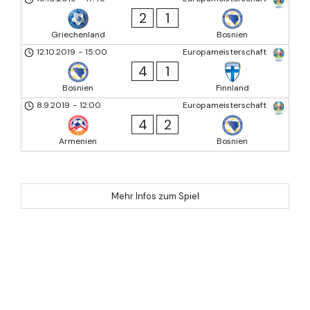
2
1
Griechenland
Bosnien
12.10.2019
-
15:00
Europameisterschaft
4
1
Bosnien
Finnland
8.9.2019
-
12:00
Europameisterschaft
4
2
Armenien
Bosnien
Mehr Infos zum Spiel