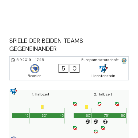
SPIELE DER BEIDEN TEAMS
GEGENEINANDER
5.9.2019
-
17:45
Europameisterschaft
5
0
Bosnien
Liechtenstein
1. Halbzeit
2. Halbzeit
15'
30'
45'
60'
75'
90'