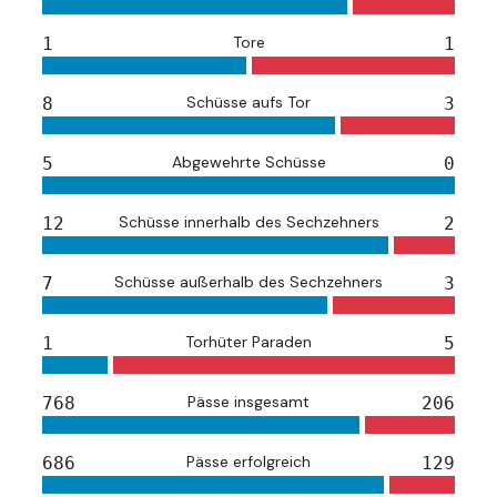
Tore
1
1
Schüsse aufs Tor
8
3
Abgewehrte Schüsse
5
0
Schüsse innerhalb des Sechzehners
12
2
Schüsse außerhalb des Sechzehners
7
3
Torhüter Paraden
1
5
Pässe insgesamt
768
206
Pässe erfolgreich
686
129