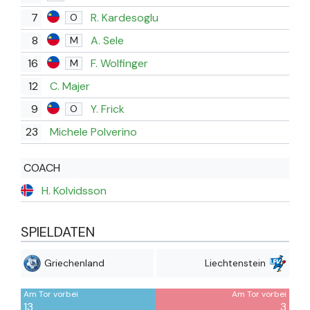
7
R. Kardesoglu
O
8
A. Sele
M
16
F. Wolfinger
M
12
C. Majer
9
Y. Frick
O
23
Michele Polverino
COACH
H. Kolvidsson
SPIELDATEN
Griechenland
Liechtenstein
Am Tor vorbei
Am Tor vorbei
13
3