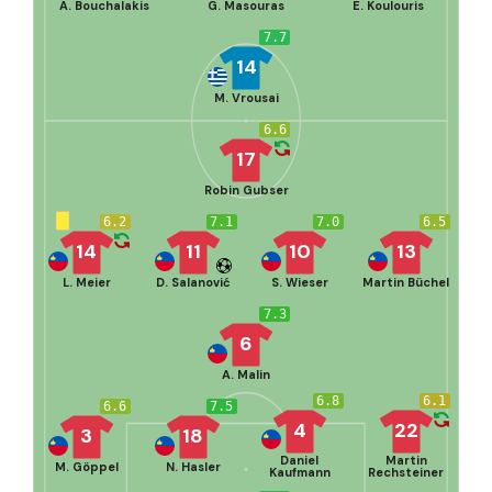
A. Bouchalakis
G. Masouras
E. Koulouris
7.7
14
M. Vrousai
6.6
17
Robin Gubser
6.2
7.1
7.0
6.5
14
11
10
13
L. Meier
D. Salanović
S. Wieser
Martin Büchel
7.3
6
A. Malin
6.8
6.1
6.6
7.5
4
22
3
18
Daniel
Martin
M. Göppel
N. Hasler
Kaufmann
Rechsteiner