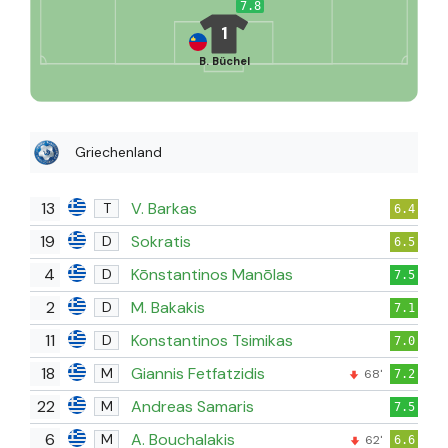
7.8
1
B. Büchel
Griechenland
13
V. Barkas
T
6.4
19
Sokratis
D
6.5
4
Kōnstantinos Manōlas
D
7.5
2
M. Bakakis
D
7.1
11
Konstantinos Tsimikas
D
7.0
18
Giannis Fetfatzidis
M
68'
7.2
22
Andreas Samaris
M
7.5
6
A. Bouchalakis
M
62'
6.6