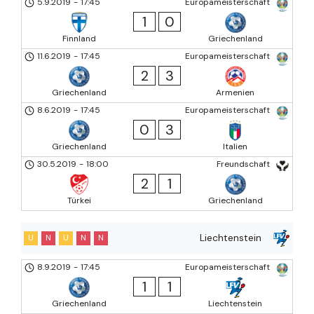
5.9.2019
-
17:45
Europameisterschaft
1
0
Finnland
Griechenland
11.6.2019
-
17:45
Europameisterschaft
2
3
Griechenland
Armenien
8.6.2019
-
17:45
Europameisterschaft
0
3
Griechenland
Italien
30.5.2019
-
18:00
Freundschaft
2
1
Türkei
Griechenland
Liechtenstein
U
N
U
N
N
8.9.2019
-
17:45
Europameisterschaft
1
1
Griechenland
Liechtenstein