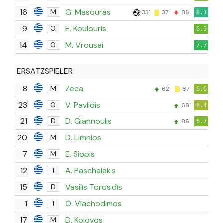
16
G. Masouras
M
33'
37'
86'
8.1
9
E. Koulouris
O
6.9
14
M. Vrousai
O
7.7
ERSATZSPIELER
8
Zeca
M
62'
87'
6.6
23
V. Pavlidis
O
68'
6.4
21
D. Giannoulis
D
86'
6.7
20
D. Limnios
M
7
E. Siopis
M
12
A. Paschalakis
T
15
Vasilīs Torosidīs
D
1
O. Vlachodimos
T
17
D. Kolovos
M