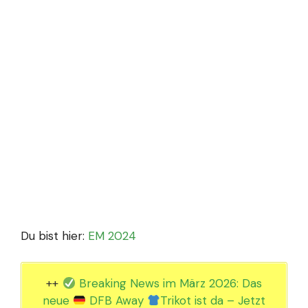
Du bist hier:
EM 2024
++
Breaking News im März 2026: Das
neue
DFB Away
Trikot ist da – Jetzt