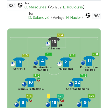
Tor
33'
G. Masouras
(
:
E. Koulouris
)
Vorlage
Tor
85'
D. Salanović
(
N. Hasler
)
Vorlage:
6.4
13
V. Barkas
7.5
7.0
6.5
7.1
4
11
19
2
Kōnstantinos
Konstantinos
Sokratis
M. Bakakis
Manōlas
Tsimikas
7.2
7.5
18
22
Giannis Fetfatzidis
Andreas Samaris
6.6
8.1
6.9
6
16
9