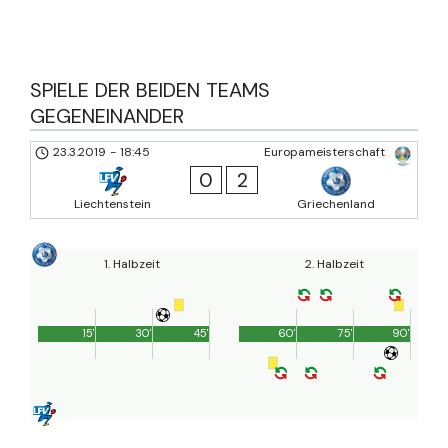
SPIELE DER BEIDEN TEAMS
GEGENEINANDER
23.3.2019
-
18:45
Europameisterschaft
0
2
Liechtenstein
Griechenland
1. Halbzeit
2. Halbzeit
15'
30'
45'
60'
75'
90'