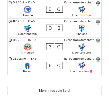
5.9.2019
-
17:45
Europameisterschaft
5
0
Bosnien
Liechtenstein
11.6.2019
-
17:45
Europameisterschaft
0
2
Liechtenstein
Finnland
8.6.2019
-
15:00
Europameisterschaft
3
0
Armenien
Liechtenstein
26.3.2019
-
18:45
Europameisterschaft
6
0
Italien
Liechtenstein
Mehr Infos zum Spiel