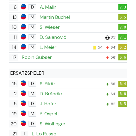
6
A. Malin
D
7.3
13
Martin Büchel
M
6.5
10
S. Wieser
M
7.0
11
D. Salanović
M
85'
7.1
14
L. Meier
M
54'
64'
6.2
17
Robin Gubser
56'
6.6
ERSATZSPIELER
15
S. Yildiz
D
56'
6.4
2
D. Brändle
M
64'
6.6
5
J. Hofer
D
82'
6.5
19
P. Ospelt
M
20
S. Wolfinger
D
21
L. Lo Russo
T