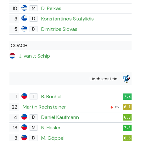
10
D. Pelkas
M
3
Konstantinos Stafylidis
D
5
Dimitrios Siovas
D
COACH
J. van ‚t Schip
Liechtenstein
1
B. Büchel
T
7.8
22
Martin Rechsteiner
82'
6.1
4
Daniel Kaufmann
D
6.8
18
N. Hasler
M
7.5
3
M. Göppel
D
6.6