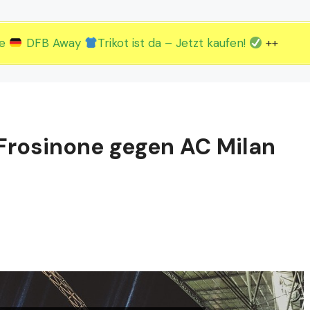
2.EM Spieltag vom 19. bis 22.06.
3.EM Spieltag vom 23. bis 26.06.
ue
DFB Away
Trikot ist da – Jetzt kaufen!
++
 Frosinone gegen AC Milan