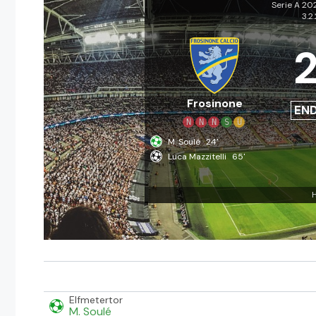
Serie A 2
3.2
Frosinone
EN
N
N
N
S
U
M. Soulé
24'
Luca Mazzitelli
65'
H
Elfmetertor
M. Soulé