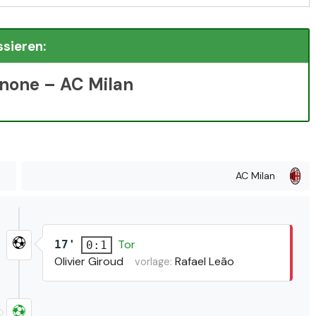
ssieren:
inone – AC Milan
AC Milan
Tor
17'
0:1
Olivier Giroud
Rafael Leão
vorlage: