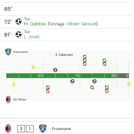
65'
Tor
72'
M. Gabbia
(
Olivier Giroud
)
Vorlage:
Tor
81'
L. Jović
Frosinone
2. Halbzeit
60'
75'
90'
5'
AC Milan
3
1
Frosinone