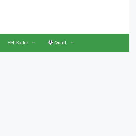
EM-Kader
Qualif.
EM 2024 Gruppenauslosung
EM 2024 Kalender, Termine
EM 2024 Anstoßzeiten & Uhrzeiten
EM 2024 Tickets Preise & Eintrittskarten