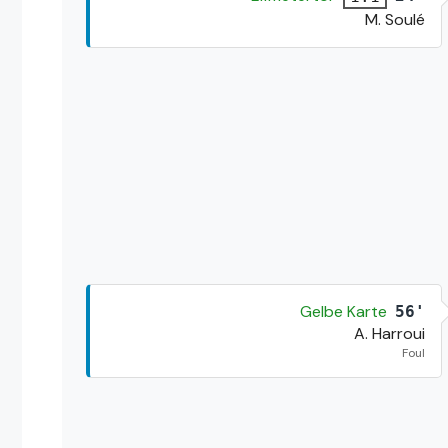
M. Soulé
Gelbe Karte
56'
A. Harroui
Foul