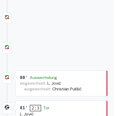
Auswechslung
80'
L. Jović
eingewechselt:
Christian Pulišić
ausgewechselt:
Tor
81'
2:3
L. Jović