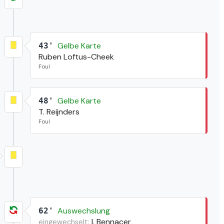
Gelbe Karte
43'
Ruben Loftus-Cheek
Foul
Gelbe Karte
48'
T. Reijnders
Foul
Auswechslung
62'
I. Bennacer
eingewechselt: