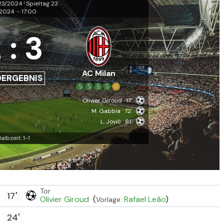
023/2024
Spieltag 23
|
.2024
-
17:00
2
:
3
AC Milan
DERGEBNIS
S
S
S
S
U
Olivier Giroud
17'
M. Gabbia
72'
L. Jović
81'
albzeit: 1-1
Tor
17'
Olivier Giroud
(
Rafael Leão
)
Vorlage:
24'