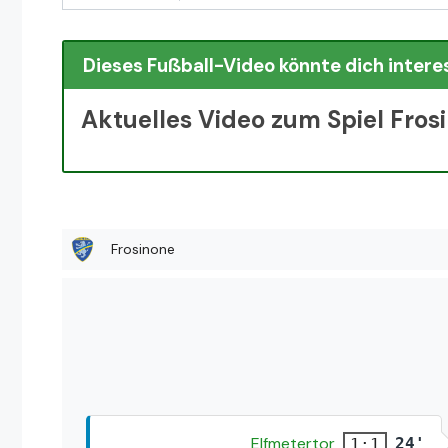
Dieses Fußball-Video könnte dich intere
Aktuelles Video zum Spiel Fros
Frosinone
Elfmetertor
24'
1:1