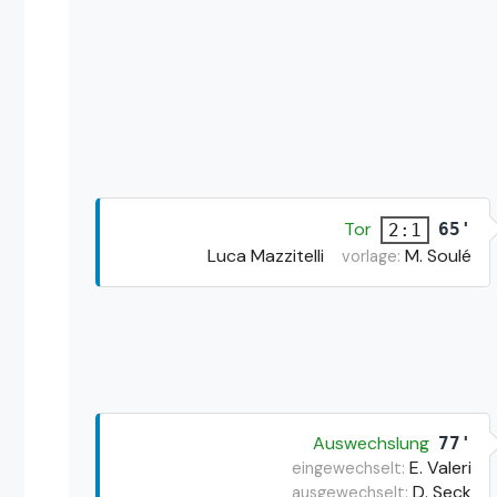
Tor
65'
2:1
Luca Mazzitelli
M. Soulé
vorlage:
Auswechslung
77'
E. Valeri
eingewechselt:
D. Seck
ausgewechselt: