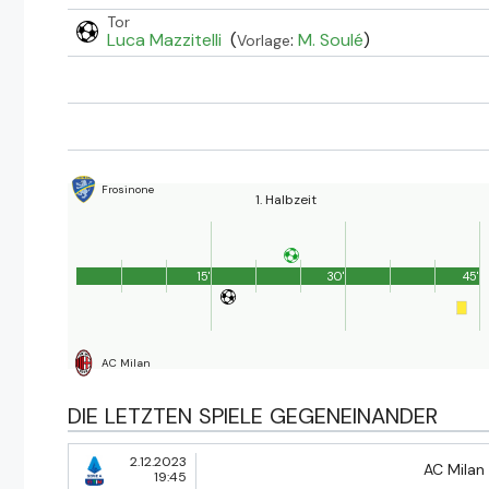
Tor
Luca Mazzitelli
(
:
M. Soulé
)
Vorlage
Frosinone
1. Halbzeit
15'
30'
45'
AC Milan
DIE LETZTEN SPIELE GEGENEINANDER
2.12.2023
AC Milan
19:45