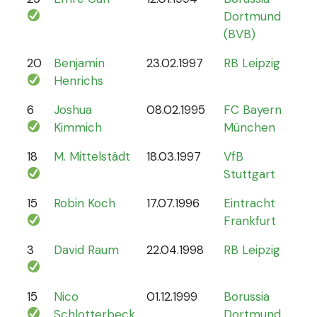
Dortmund
(BVB)
20
Benjamin
23.02.1997
RB Leipzig
15
Henrichs
6
Joshua
08.02.1995
FC Bayern
87
Kimmich
München
18
M. Mittelstädt
18.03.1997
VfB
5
Stuttgart
15
Robin Koch
17.07.1996
Eintracht
9
Frankfurt
3
David Raum
22.04.1998
RB Leipzig
21
15
Nico
01.12.1999
Borussia
12
Schlotterbeck
Dortmund