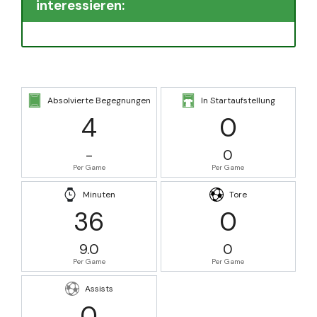
interessieren:
Absolvierte Begegnungen
In Startaufstellung
4
0
-
0
Per Game
Per Game
Minuten
Tore
36
0
9.0
0
Per Game
Per Game
Assists
0