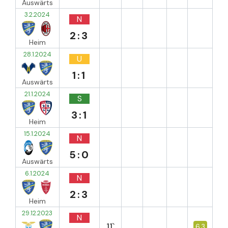
Auswärts
3.2.2024
N
2:3
Heim
28.1.2024
U
1:1
Auswärts
21.1.2024
S
3:1
Heim
15.1.2024
N
5:0
Auswärts
6.1.2024
N
2:3
Heim
29.12.2023
N
11`
6.3