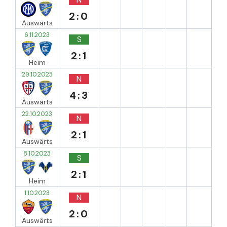
2:0
Auswärts
6.11.2023
S
2:1
Heim
29.10.2023
N
4:3
Auswärts
22.10.2023
N
2:1
Auswärts
8.10.2023
S
2:1
Heim
1.10.2023
N
2:0
Auswärts