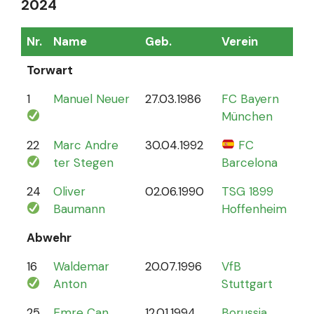
2024
Nr.
Name
Geb.
Verein
Sp
Torwart
1
Manuel Neuer
27.03.1986
FC Bayern
12
München
22
Marc Andre
30.04.1992
FC
4
ter Stegen
Barcelona
24
Oliver
02.06.1990
TSG 1899
0
Baumann
Hoffenheim
Abwehr
16
Waldemar
20.07.1996
VfB
2
Anton
Stuttgart
25
Emre Can
12.01.1994
Borussia
44