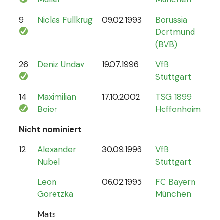
9
Niclas Füllkrug
09.02.1993
Borussia
17
Dortmund
(BVB)
26
Deniz Undav
19.07.1996
VfB
2
Stuttgart
14
Maximilian
17.10.2002
TSG 1899
1
Beier
Hoffenheim
Nicht nominiert
12
Alexander
30.09.1996
VfB
0
Nübel
Stuttgart
Leon
06.02.1995
FC Bayern
Goretzka
München
Mats