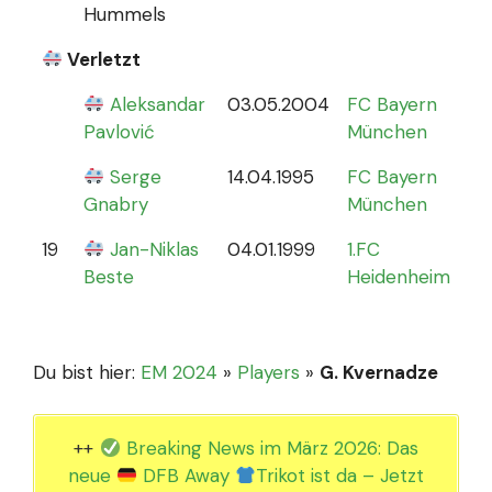
Hummels
Verletzt
Aleksandar
03.05.2004
FC Bayern
0
Pavlović
München
Serge
14.04.1995
FC Bayern
Gnabry
München
19
Jan-Niklas
04.01.1999
1.FC
0
Beste
Heidenheim
Du bist hier:
EM 2024
»
Players
»
G. Kvernadze
++
Breaking News im März 2026: Das
neue
DFB Away
Trikot ist da – Jetzt