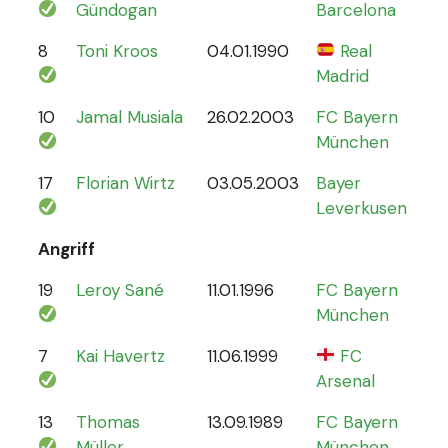
Gündogan
Barcelona
8
Toni Kroos
04.01.1990
Real
110
Madrid
10
Jamal Musiala
26.02.2003
FC Bayern
30
München
17
Florian Wirtz
03.05.2003
Bayer
19
Leverkusen
Angriff
19
Leroy Sané
11.01.1996
FC Bayern
61
München
7
Kai Havertz
11.06.1999
FC
47
Arsenal
13
Thomas
13.09.1989
FC Bayern
13
Müller
München