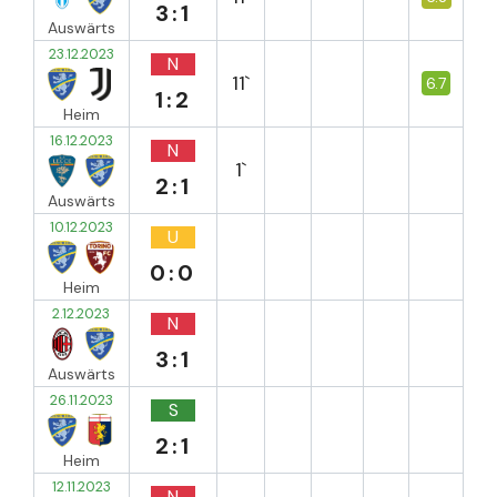
3:1
Auswärts
23.12.2023
N
11`
6.7
1:2
Heim
16.12.2023
N
1`
2:1
Auswärts
10.12.2023
U
0:0
Heim
2.12.2023
N
3:1
Auswärts
26.11.2023
S
2:1
Heim
12.11.2023
N