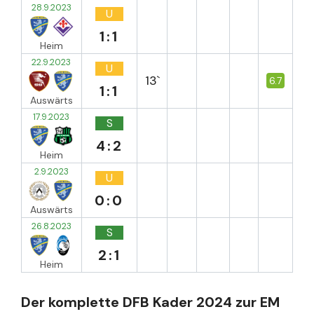
28.9.2023
U
1:1
Heim
22.9.2023
U
13`
6.7
1:1
Auswärts
17.9.2023
S
4:2
Heim
2.9.2023
U
0:0
Auswärts
26.8.2023
S
2:1
Heim
Der komplette DFB Kader 2024 zur EM