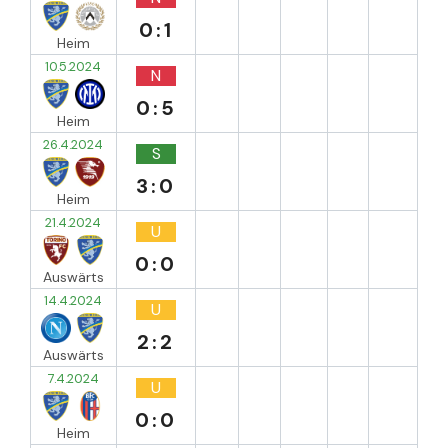
0:1
Heim
10.5.2024
N
0:5
Heim
26.4.2024
S
3:0
Heim
21.4.2024
U
0:0
Auswärts
14.4.2024
U
2:2
Auswärts
7.4.2024
U
0:0
Heim