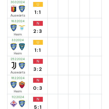
30.3.2024
U
1:1
Auswärts
16.3.2024
N
2:3
Heim
3.3.2024
U
1:1
Heim
25.2.2024
N
3:2
Auswärts
18.2.2024
N
0:3
Heim
11.2.2024
N
5:1