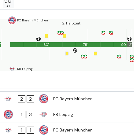
90'
+1
FC Bayern München
2. Halbzeit
'
60'
75'
90'
2'
RB Leipzig
2
2
FC Bayern München
1
3
RB Leipzig
1
1
FC Bayern München