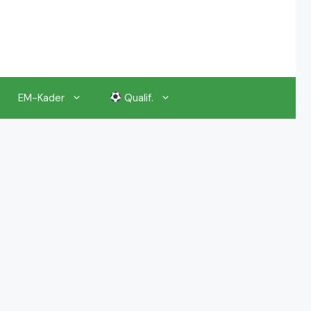
EM-Kader
Qualif.
EM 2024 Gruppenauslosung
EM 2024 Kalender, Termine
EM 2024 Anstoßzeiten & Uhrzeiten
EM 2024 Tickets Preise & Eintrittskarten