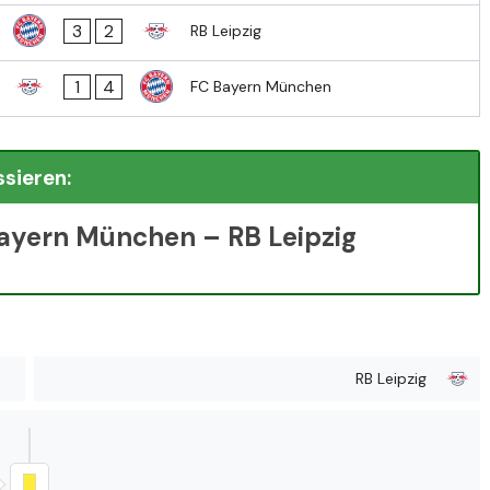
3
2
RB Leipzig
1
4
FC Bayern München
ssieren:
Bayern München – RB Leipzig
RB Leipzig