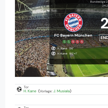
Bundesliga 
24.
FC Bayern München
EN
S
S
N
N
N
H. Kane
56'
H. Kane
90'+1'
H
Tor
H. Kane
(
:
J. Musiala
)
Vorlage
Tor