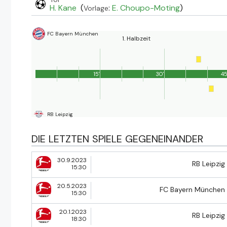
H. Kane
(
:
E. Choupo-Moting
)
Vorlage
FC Bayern München
1. Halbzeit
15'
30'
45
RB Leipzig
DIE LETZTEN SPIELE GEGENEINANDER
30.9.2023
RB Leipzig
15:30
20.5.2023
FC Bayern München
15:30
20.1.2023
RB Leipzig
18:30