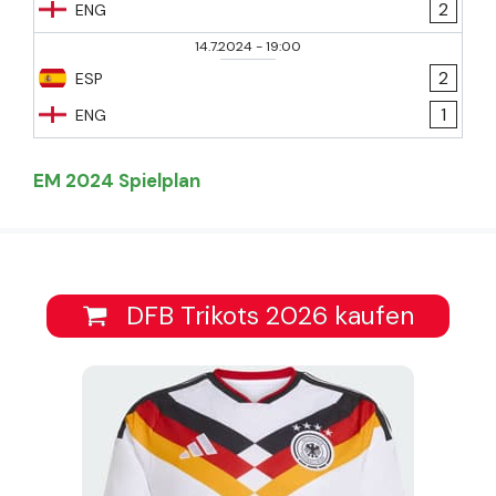
2
ENG
14.7.2024
-
19:00
2
ESP
1
ENG
EM 2024 Spielplan
DFB Trikots 2026 kaufen