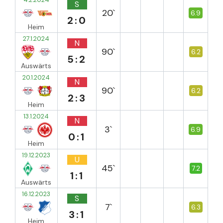
S
20`
6.9
2:0
Heim
27.1.2024
N
90`
6.2
5:2
Auswärts
20.1.2024
N
90`
6.2
2:3
Heim
13.1.2024
N
3`
6.9
0:1
Heim
19.12.2023
U
45`
7.2
1:1
Auswärts
16.12.2023
S
7`
6.3
3:1
Heim