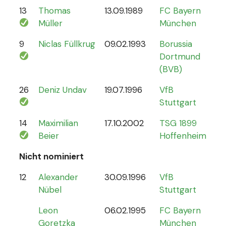
13
Thomas
13.09.1989
FC Bayern
13
Müller
München
9
Niclas Füllkrug
09.02.1993
Borussia
17
Dortmund
(BVB)
26
Deniz Undav
19.07.1996
VfB
2
Stuttgart
14
Maximilian
17.10.2002
TSG 1899
1
Beier
Hoffenheim
Nicht nominiert
12
Alexander
30.09.1996
VfB
0
Nübel
Stuttgart
Leon
06.02.1995
FC Bayern
Goretzka
München