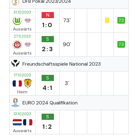
DFB Pokal 2023/2024
31.10.2023
N
73`
7.2
1:0
Auswärts
27.9.2023
S
90`
7.3
2:3
Auswärts
Freundschaftsspiele National 2023
17.10.2023
S
3`
4:1
Heim
EURO 2024 Qualifikation
13.10.2023
S
1:2
Auswärts