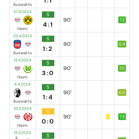
1:1
Auswärts
27.4.2024
S
90`
7.2
4:1
Heim
20.4.2024
S
90`
6.9
1:2
Auswärts
13.4.2024
S
90`
7.0
3:0
Heim
6.4.2024
S
90`
6.5
1:4
Auswärts
30.3.2024
U
90`
7.3
0:0
Heim
15.3.2024
S