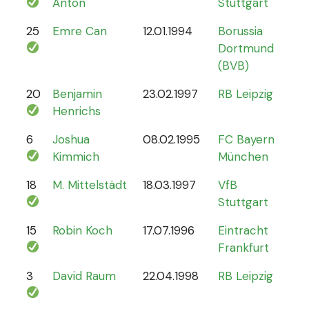
Anton
Stuttgart
25
Emre Can
12.01.1994
Borussia
44
Dortmund
(BVB)
20
Benjamin
23.02.1997
RB Leipzig
15
Henrichs
6
Joshua
08.02.1995
FC Bayern
87
Kimmich
München
18
M. Mittelstädt
18.03.1997
VfB
5
Stuttgart
15
Robin Koch
17.07.1996
Eintracht
9
Frankfurt
3
David Raum
22.04.1998
RB Leipzig
21