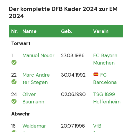
Der komplette DFB Kader 2024 zur EM
2024
Nr.
Name
Geb.
Verein
Sp
Torwart
1
Manuel Neuer
27.03.1986
FC Bayern
12
München
22
Marc Andre
30.04.1992
FC
4
ter Stegen
Barcelona
24
Oliver
02.06.1990
TSG 1899
0
Baumann
Hoffenheim
Abwehr
16
Waldemar
20.07.1996
VfB
2