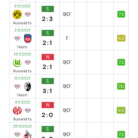
9.12.2023
S
90`
7.3
2:3
Auswärts
2.12.2023
S
1`
6.2
2:1
Heim
25.11.2023
N
90`
7.2
2:1
Auswärts
12.11.2023
S
90`
7.0
3:1
Heim
4.11.2023
N
90`
6.6
2:0
Auswärts
28.10.2023
S
90`
7.2