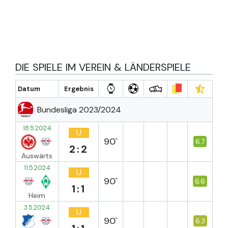
DIE SPIELE IM VEREIN & LÄNDERSPIELE
Datum
Ergebnis
Bundesliga 2023/2024
18.5.2024
U
90`
6.7
2:2
Auswärts
11.5.2024
U
90`
6.6
1:1
Heim
3.5.2024
U
90`
6.3