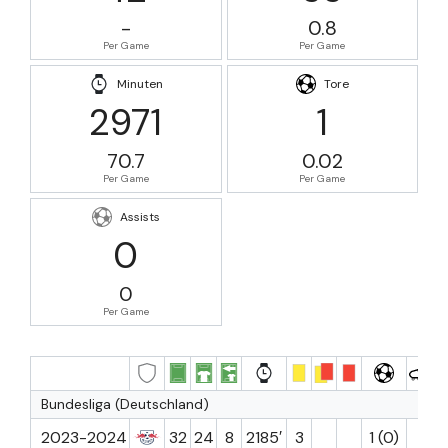
-
0.8
Per Game
Per Game
Minuten
Tore
2971
1
70.7
0.02
Per Game
Per Game
Assists
0
0
Per Game
Bundesliga (Deutschland)
2023-2024
32
24
8
2185′
3
1 (0)