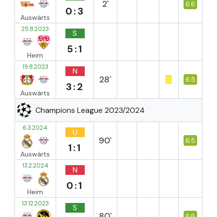
2`
6.6
0:3
Auswärts
25.8.2023
S
5:1
Heim
19.8.2023
N
28`
6.5
3:2
Auswärts
Champions League 2023/2024
6.3.2024
U
90`
6.5
1:1
Auswärts
13.2.2024
N
0:1
Heim
13.12.2023
S
80`
6.6