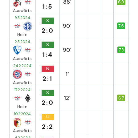
86`
6.9
1:5
Auswärts
9.3.2024
S
90`
7.5
2:0
Heim
2.3.2024
S
90`
7.3
1:4
Auswärts
24.2.2024
N
1`
2:1
Auswärts
17.2.2024
S
12`
6.7
2:0
Heim
10.2.2024
U
2:2
Auswärts
4.2.2024