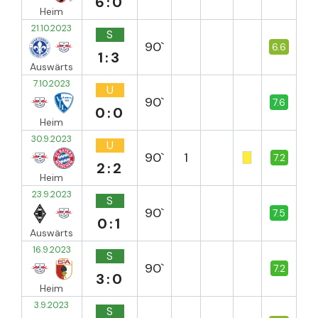
6:0
Heim
21.10.2023
S
90`
6.6
1:3
Auswärts
7.10.2023
U
90`
7.6
0:0
Heim
30.9.2023
U
90`
1
7.2
2:2
Heim
23.9.2023
S
90`
7.5
0:1
Auswärts
16.9.2023
S
90`
7.2
3:0
Heim
3.9.2023
S