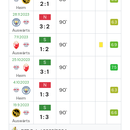
2:1
Heim
28.11.2023
N
90`
6.3
3:2
Auswärts
7.11.2023
S
90`
6.9
1:2
Auswärts
25.10.2023
S
90`
7.5
3:1
Heim
4.10.2023
N
90`
6.3
1:3
Heim
19.9.2023
S
90`
6.6
1:3
Auswärts