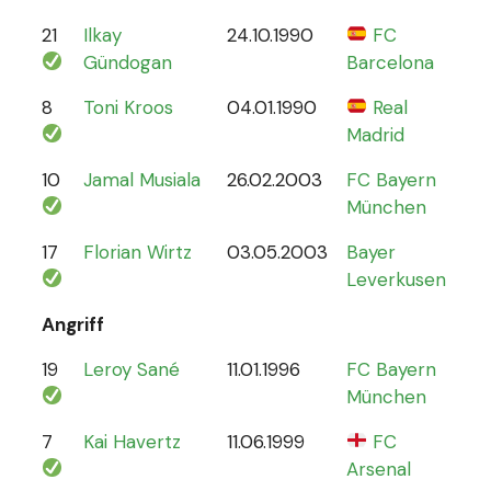
21
Ilkay
24.10.1990
FC
78
Gündogan
Barcelona
8
Toni Kroos
04.01.1990
Real
110
Madrid
10
Jamal Musiala
26.02.2003
FC Bayern
30
München
17
Florian Wirtz
03.05.2003
Bayer
19
Leverkusen
Angriff
19
Leroy Sané
11.01.1996
FC Bayern
61
München
7
Kai Havertz
11.06.1999
FC
47
Arsenal