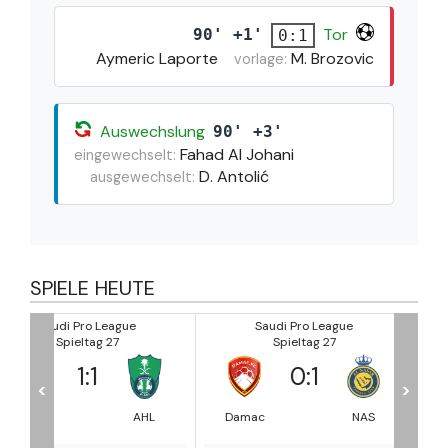
Tor
90' +1'
0:1
Aymeric Laporte
M. Brozovic
vorlage:
Auswechslung
90' +3'
Fahad Al Johani
eingewechselt:
D. Antolić
ausgewechselt:
SPIELE HEUTE
Saudi Pro League
Saudi Pro League
Spieltag 27
Spieltag 27
0
:
1
1
:
4
<
>
HL
Damac
NAS
Al Khaleej
HIL
Saihat