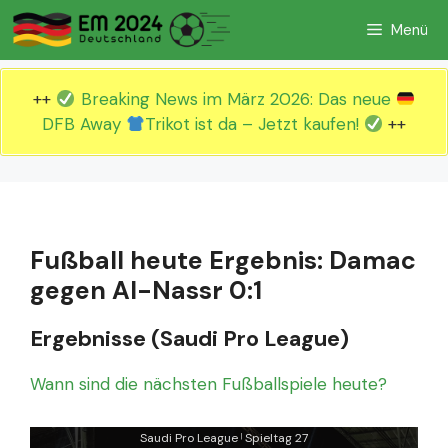
Zum
Menü
Inhalt
springen
++
Breaking News im März 2026: Das neue
DFB Away
Trikot ist da – Jetzt kaufen!
++
Fußball heute Ergebnis: Damac
gegen Al-Nassr 0:1
Ergebnisse (Saudi Pro League)
Wann sind die nächsten Fußballspiele heute?
Saudi Pro League
Spieltag 27
|