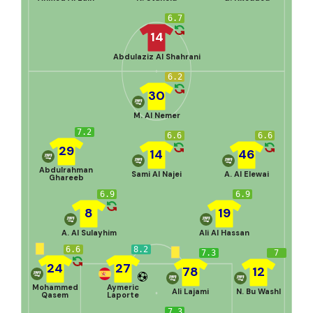
6.7
14
Abdulaziz Al Shahrani
6.2
30
M. Al Nemer
7.2
6.6
6.6
29
14
46
Abdulrahman
Sami Al Najei
A. Al Elewai
Ghareeb
6.9
6.9
8
19
A. Al Sulayhim
Ali Al Hassan
6.6
8.2
7.3
7
24
27
78
12
Mohammed
Aymeric
Ali Lajami
N. Bu Washl
Qasem
Laporte
7.3