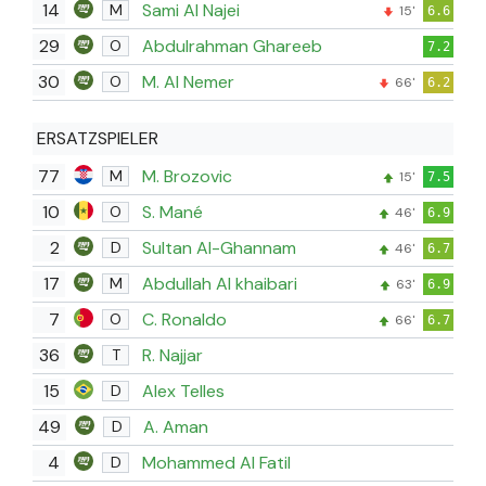
14
Sami Al Najei
M
15'
6.6
29
Abdulrahman Ghareeb
O
7.2
30
M. Al Nemer
O
66'
6.2
ERSATZSPIELER
77
M. Brozovic
M
15'
7.5
10
S. Mané
O
46'
6.9
2
Sultan Al-Ghannam
D
46'
6.7
17
Abdullah Al khaibari
M
63'
6.9
7
C. Ronaldo
O
66'
6.7
36
R. Najjar
T
15
Alex Telles
D
49
A. Aman
D
4
Mohammed Al Fatil
D