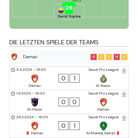
26
David Ospina
DIE LETZTEN SPIELE DER TEAMS
Damac
N
U
U
N
U
5.4.2024
-
19:00
Saudi Pro League
0
1
Damac
Al-Nassr
1.4.2024
-
19:00
Saudi Pro League
0
0
Al-Hazm
Damac
29.3.2024
-
19:00
Saudi Pro League
0
1
Damac
Al Khaleej Saihat