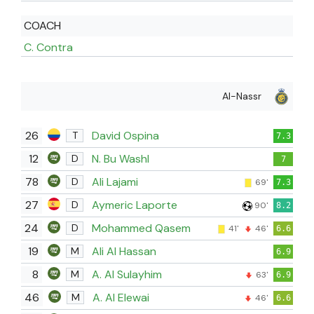
COACH
C. Contra
Al-Nassr
26
David Ospina
T
7.3
12
N. Bu Washl
D
7
78
Ali Lajami
D
69'
7.3
27
Aymeric Laporte
D
90'
8.2
24
Mohammed Qasem
D
41'
46'
6.6
19
Ali Al Hassan
M
6.9
8
A. Al Sulayhim
M
63'
6.9
46
A. Al Elewai
M
46'
6.6