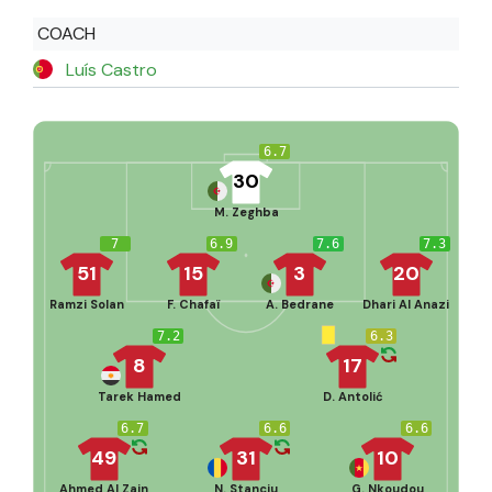
COACH
Luís Castro
6.7
30
M. Zeghba
7
6.9
7.6
7.3
51
15
3
20
Ramzi Solan
F. Chafaï
A. Bedrane
Dhari Al Anazi
7.2
6.3
8
17
Tarek Hamed
D. Antolić
6.7
6.6
6.6
49
31
10
Ahmed Al Zain
N. Stanciu
G. Nkoudou