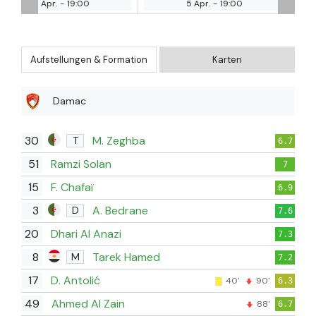
5 Apr.
-
19:00
5 Apr.
-
19:00
Aufstellungen & Formation
Karten
Damac
30
M. Zeghba
T
6.7
51
Ramzi Solan
7
15
F. Chafaï
6.9
3
A. Bedrane
D
7.6
20
Dhari Al Anazi
7.3
8
Tarek Hamed
M
7.2
17
D. Antolić
40'
90'
6.3
49
Ahmed Al Zain
88'
6.7