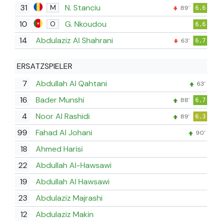
31
N. Stanciu
M
89'
6.6
10
G. Nkoudou
O
6.6
14
Abdulaziz Al Shahrani
63'
6.7
ERSATZSPIELER
7
Abdullah Al Qahtani
63'
16
Bader Munshi
88'
6.7
4
Noor Al Rashidi
89'
6.3
99
Fahad Al Johani
90'
18
Ahmed Harisi
22
Abdullah Al-Hawsawi
19
Abdullah Al Hawsawi
23
Abdulaziz Majrashi
12
Abdulaziz Makin