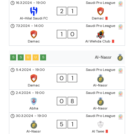
16.3.2024
-
19:00
Saudi Pro League
2
1
Al-Hilal Saudi FC
Damac
7.3.2024
-
14:00
Saudi Pro League
1
0
Damac
Al Wehda Club
Al-Nassr
S
S
U
U
S
5.4.2024
-
19:00
Saudi Pro League
0
1
Damac
Al-Nassr
2.4.2024
-
19:00
Saudi Pro League
0
8
Abha
Al-Nassr
30.3.2024
-
19:00
Saudi Pro League
5
1
Al-Nassr
Al Taee