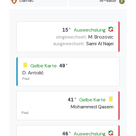
Damac
Al-Nassr
Auswechslung
15'
M. Brozovic
eingewechselt:
Sami Al Najei
ausgewechselt:
Gelbe Karte
40'
D. Antolić
Foul
Gelbe Karte
41'
Mohammed Qasem
Foul
Auswechslung
46'