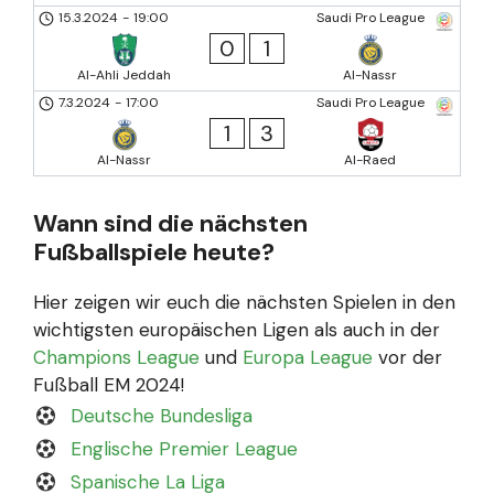
15.3.2024
-
19:00
Saudi Pro League
0
1
Al-Ahli Jeddah
Al-Nassr
7.3.2024
-
17:00
Saudi Pro League
1
3
Al-Nassr
Al-Raed
Wann sind die nächsten
Fußballspiele heute?
Hier zeigen wir euch die nächsten Spielen in den
wichtigsten europäischen Ligen als auch in der
Champions League
und
Europa League
vor der
Fußball EM 2024!
Deutsche Bundesliga
Englische Premier League
Spanische La Liga