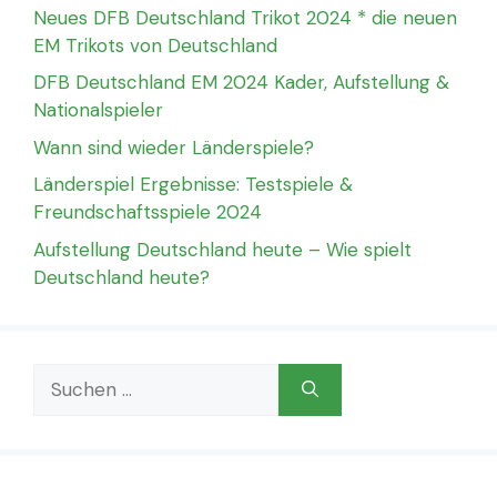
Neues DFB Deutschland Trikot 2024 * die neuen
EM Trikots von Deutschland
DFB Deutschland EM 2024 Kader, Aufstellung &
Nationalspieler
Wann sind wieder Länderspiele?
Länderspiel Ergebnisse: Testspiele &
Freundschaftsspiele 2024
Aufstellung Deutschland heute – Wie spielt
Deutschland heute?
Suchen
nach: