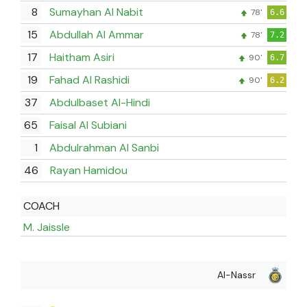
8
Sumayhan Al Nabit
78'
6.6
15
Abdullah Al Ammar
78'
7.2
17
Haitham Asiri
90'
6.7
19
Fahad Al Rashidi
90'
6.2
37
Abdulbaset Al-Hindi
65
Faisal Al Subiani
1
Abdulrahman Al Sanbi
46
Rayan Hamidou
COACH
M. Jaissle
Al-Nassr