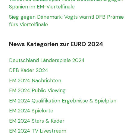
Spanien im EM-Viertelfinale
Sieg gegen Dänemark: Vogts warnt! DFB Prämie
fürs Viertelfinale
News Kategorien zur EURO 2024
Deutschland Länderspiele 2024
DFB Kader 2024
EM 2024 Nachrichten
EM 2024 Public Viewing
EM 2024 Qualifikation Ergebnisse & Spielplan
EM 2024 Spielorte
EM 2024 Stars & Kader
EM 2024 TV Livestream