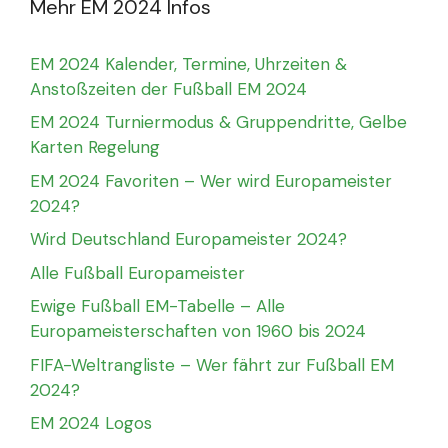
Mehr EM 2024 Infos
EM 2024 Kalender, Termine, Uhrzeiten &
Anstoßzeiten der Fußball EM 2024
EM 2024 Turniermodus & Gruppendritte, Gelbe
Karten Regelung
EM 2024 Favoriten – Wer wird Europameister
2024?
Wird Deutschland Europameister 2024?
Alle Fußball Europameister
Ewige Fußball EM-Tabelle – Alle
Europameisterschaften von 1960 bis 2024
FIFA-Weltrangliste – Wer fährt zur Fußball EM
2024?
EM 2024 Logos