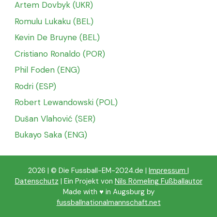
Artem Dovbyk (UKR)
Romulu Lukaku (BEL)
Kevin De Bruyne (BEL)
Cristiano Ronaldo (POR)
Phil Foden (ENG)
Rodri (ESP)
Robert Lewandowski (POL)
Dušan Vlahović (SER)
Bukayo Saka (ENG)
2026 | © Die Fussball-EM-2024.de |
Impressum
|
Datenschutz
| Ein Projekt von
Nils Römeling Fußballautor
Made with ♥️ in Augsburg by
fussballnationalmannschaft.net