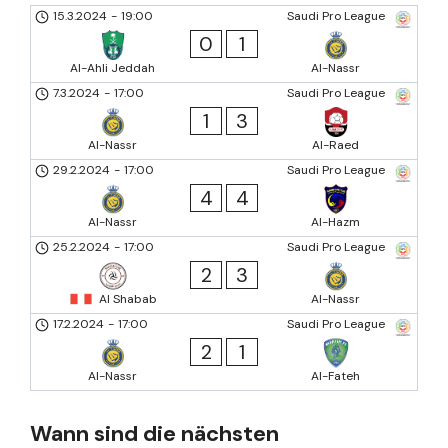
15.3.2024
-
19:00
Saudi Pro League
0
1
Al-Ahli Jeddah
Al-Nassr
7.3.2024
-
17:00
Saudi Pro League
1
3
Al-Nassr
Al-Raed
29.2.2024
-
17:00
Saudi Pro League
4
4
Al-Nassr
Al-Hazm
25.2.2024
-
17:00
Saudi Pro League
2
3
Al Shabab
Al-Nassr
17.2.2024
-
17:00
Saudi Pro League
2
1
Al-Nassr
Al-Fateh
Wann sind die nächsten