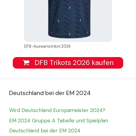
DFB-Auswärtstrikot 2026
DFB Trikots 2026 kaufen
Deutschland bei der EM 2024
Wird Deutschland Europameister 2024?
EM 2024 Gruppe A Tabelle und Spielplan
Deutschland bei der EM 2024