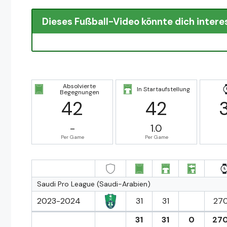
Dieses Fußball-Video könnte dich intere
Absolvierte
In Startaufstellung
Begegnungen
42
42
-
1.0
Per Game
Per Game
Saudi Pro League (Saudi-Arabien)
2023-2024
31
31
270
31
31
0
27