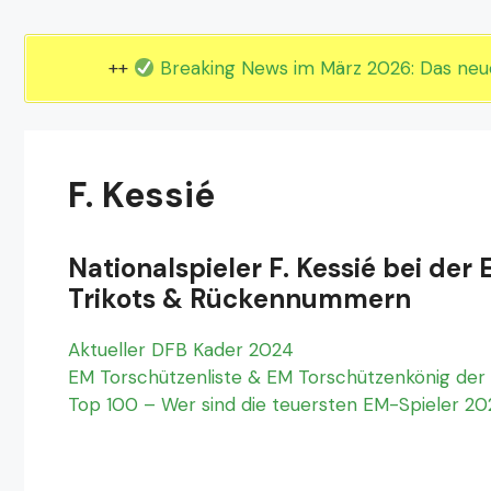
EM 2024 Gruppe E
EM 2024 Gruppe F
++
Breaking News im März 2026: Das ne
F. Kessié
Nationalspieler F. Kessié bei der 
Trikots & Rückennummern
Aktueller DFB Kader 2024
EM Torschützenliste & EM Torschützenkönig der 
Top 100 – Wer sind die teuersten EM-Spieler 2