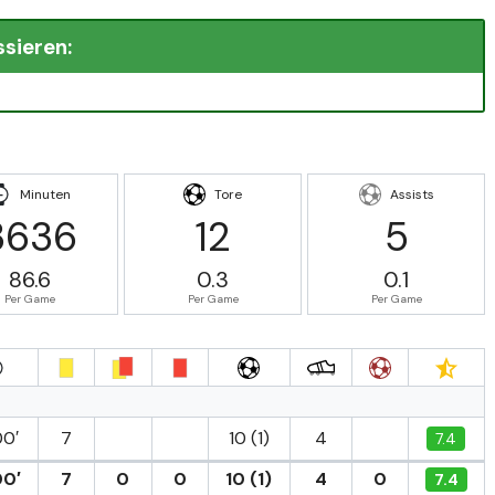
ssieren:
Minuten
Tore
Assists
3636
12
5
86.6
0.3
0.1
Per Game
Per Game
Per Game
0′
7
10 (1)
4
7.4
00′
7
0
0
10 (1)
4
0
7.4