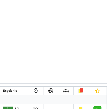
Ergebnis
S
1:0
90`