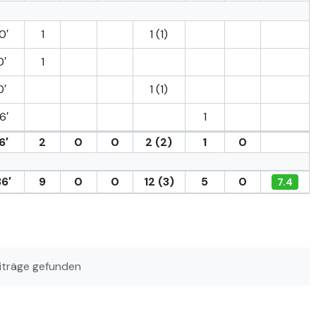
0′
1
1 (1)
0′
1
0′
1 (1)
6′
1
6′
2
0
0
2 (2)
1
0
6′
9
0
0
12 (3)
5
0
7.4
iträge gefunden