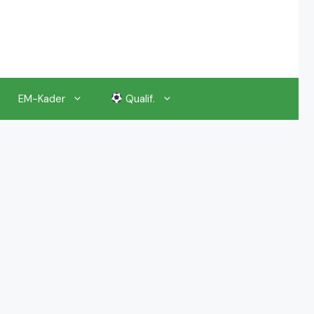
EM-Kader
Qualif.
EM 2024 Gruppenauslosung
EM 2024 Kalender, Termine
EM 2024 Anstoßzeiten & Uhrzeiten
EM 2024 Tickets Preise & Eintrittskarten