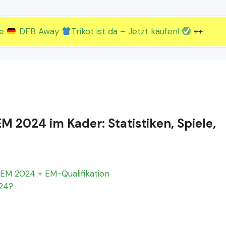
2.EM Spieltag vom 19. bis 22.06.
3.EM Spieltag vom 23. bis 26.06.
ue
DFB Away
Trikot ist da – Jetzt kaufen!
++
EM 2024 im Kader: Statistiken, Spiele,
EM 2024 + EM-Qualifikation
024?