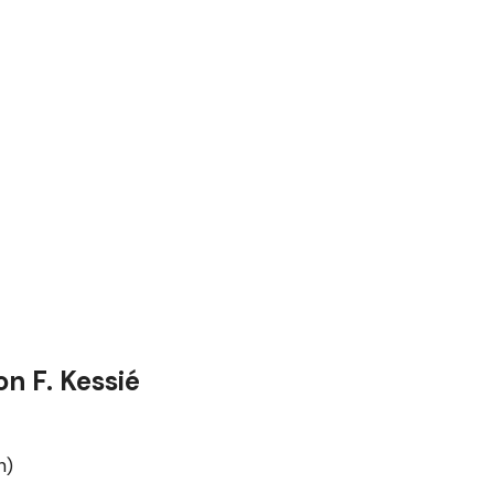
on F. Kessié
n)