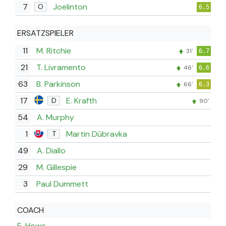
7
Joelinton
O
6.5
ERSATZSPIELER
11
M. Ritchie
31'
6.7
21
T. Livramento
46'
6.6
63
B. Parkinson
66'
6.3
17
E. Krafth
D
90'
54
A. Murphy
1
Martin Dúbravka
T
49
A. Diallo
29
M. Gillespie
3
Paul Dummett
COACH
E. Howe