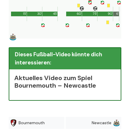
15'
30'
45'
60'
75'
90'
6'
Dieses Fußball-Video könnte dich
interessieren:
Aktuelles Video zum Spiel
Bournemouth – Newcastle
Bournemouth
Newcastle