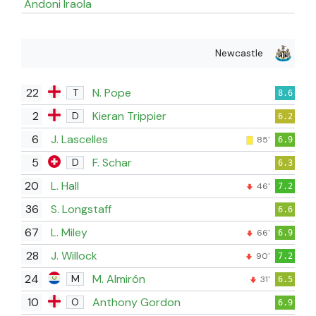
Andoni Iraola
Newcastle
22
N. Pope
T
8.6
2
Kieran Trippier
D
6.2
6
J. Lascelles
85'
6.9
5
F. Schar
D
6.3
20
L. Hall
46'
7.2
36
S. Longstaff
6.6
67
L. Miley
66'
6.9
28
J. Willock
90'
7.2
24
M. Almirón
M
31'
6.5
10
Anthony Gordon
O
6.9