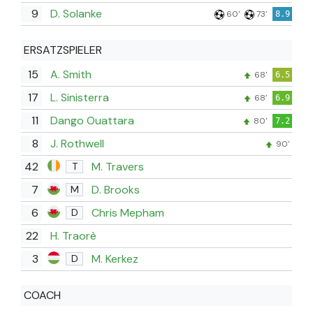
9
D. Solanke
60'
73'
8.9
ERSATZSPIELER
15
A. Smith
68'
6.5
17
L. Sinisterra
68'
6.9
11
Dango Ouattara
80'
7.2
8
J. Rothwell
90'
42
M. Travers
T
7
D. Brooks
M
6
Chris Mepham
D
22
H. Traorè
3
M. Kerkez
D
COACH