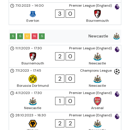
7.10.2023
-
14:00
Premier League (England)
3
0
Everton
Bournemouth
Newcastle
S
S
U
N
S
11.11.2023
-
17:30
Premier League (England)
2
0
Bournemouth
Newcastle
7.11.2023
-
17:45
Champions League
2
0
Borussia Dortmund
Newcastle
4.11.2023
-
17:30
Premier League (England)
1
0
Newcastle
Arsenal
28.10.2023
-
16:30
Premier League (England)
2
2