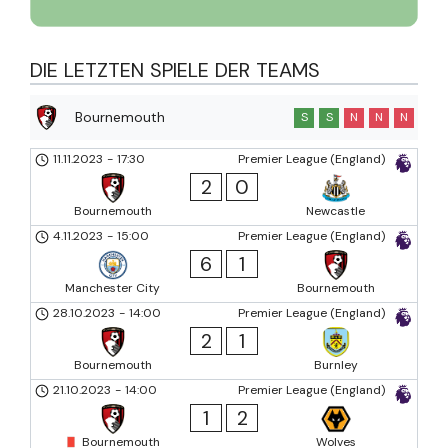
DIE LETZTEN SPIELE DER TEAMS
Bournemouth
S
S
N
N
N
11.11.2023
-
17:30
Premier League (England)
2
0
Bournemouth
Newcastle
4.11.2023
-
15:00
Premier League (England)
6
1
Manchester City
Bournemouth
28.10.2023
-
14:00
Premier League (England)
2
1
Bournemouth
Burnley
21.10.2023
-
14:00
Premier League (England)
1
2
Bournemouth
Wolves