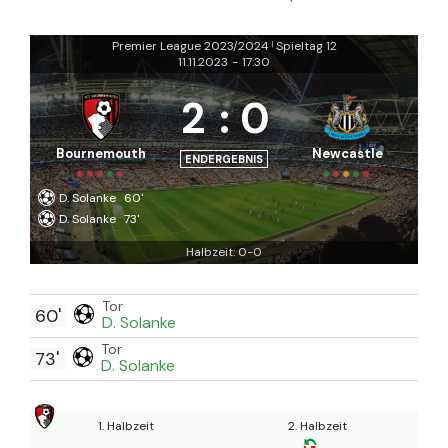
Premier League 2023/2024
Spieltag 12
|
11.11.2023
-
17:30
2
:
0
Bournemouth
Newcastle
ENDERGEBNIS
D. Solanke
60'
D. Solanke
73'
Halbzeit: 0-0
Tor
60'
D. Solanke
Tor
73'
D. Solanke
1. Halbzeit
2. Halbzeit