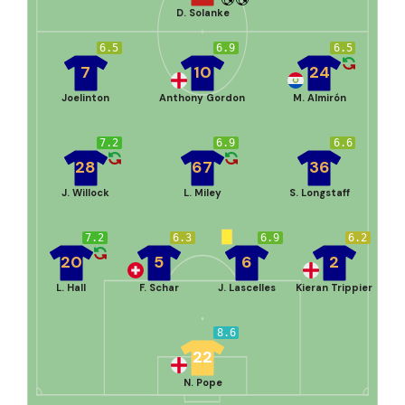
D. Solanke
6.5
6.9
6.5
7
10
24
Joelinton
Anthony Gordon
M. Almirón
7.2
6.9
6.6
28
67
36
J. Willock
L. Miley
S. Longstaff
7.2
6.3
6.9
6.2
20
5
6
2
L. Hall
F. Schar
J. Lascelles
Kieran Trippier
8.6
22
N. Pope