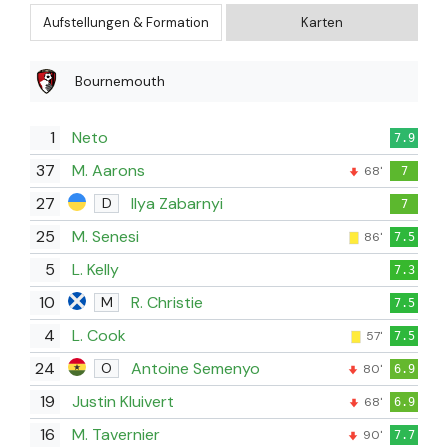
Aufstellungen & Formation
Karten
Bournemouth
1
Neto
7.9
37
M. Aarons
68'
7
27
Ilya Zabarnyi
D
7
25
M. Senesi
86'
7.5
5
L. Kelly
7.3
10
R. Christie
M
7.5
4
L. Cook
57'
7.5
24
Antoine Semenyo
O
80'
6.9
19
Justin Kluivert
68'
6.9
16
M. Tavernier
90'
7.7