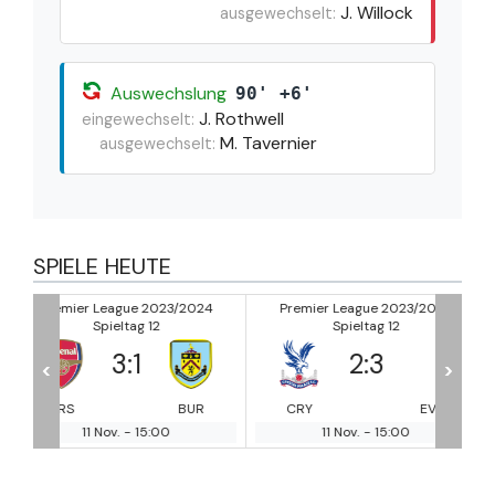
J. Willock
ausgewechselt:
Auswechslung
90' +6'
J. Rothwell
eingewechselt:
M. Tavernier
ausgewechselt:
SPIELE HEUTE
2024
Premier League 2023/2024
Premier League 2023/20
Spieltag 12
Spieltag 12
2
:
3
1
:
0
<
>
UR
CRY
EVE
MUN
LU
11 Nov.
-
15:00
11 Nov.
-
15:00