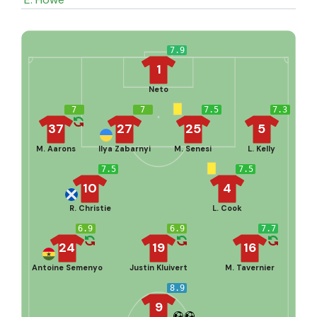
7.9
1
Neto
7
7
7.5
7.3
37
27
25
5
M. Aarons
Ilya Zabarnyi
M. Senesi
L. Kelly
7.5
7.5
10
4
R. Christie
L. Cook
6.9
6.9
7.7
24
19
16
Antoine Semenyo
Justin Kluivert
M. Tavernier
8.9
9