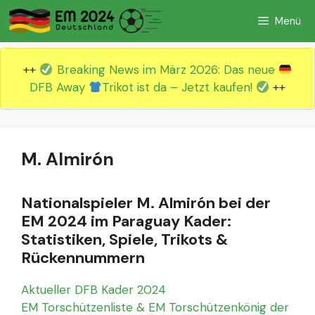
Zum
Menü
Inhalt
springen
++
Breaking News im März 2026: Das neue
DFB Away
Trikot ist da – Jetzt kaufen!
++
M. Almirón
Nationalspieler M. Almirón bei der
EM 2024 im Paraguay Kader:
Statistiken, Spiele, Trikots &
Rückennummern
Aktueller DFB Kader 2024
EM Torschützenliste & EM Torschützenkönig der