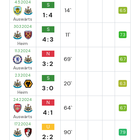
4.5.2024
S
14`
6.5
1:4
Auswärts
30.3.2024
S
11`
7.3
4:3
Heim
11.3.2024
N
69`
6.7
3:2
Auswärts
2.3.2024
S
20`
6.3
3:0
Heim
24.2.2024
N
64`
6.7
4:1
Auswärts
17.2.2024
U
90`
7.9
2:2