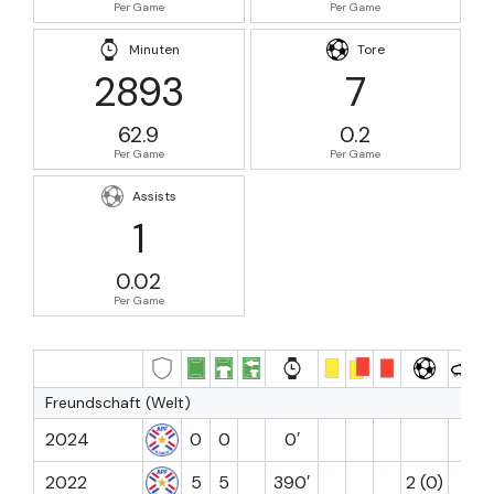
Per Game
Per Game
Minuten
Tore
2893
7
62.9
0.2
Per Game
Per Game
Assists
1
0.02
Per Game
Freundschaft (Welt)
2024
0
0
0′
2022
5
5
390′
2 (0)