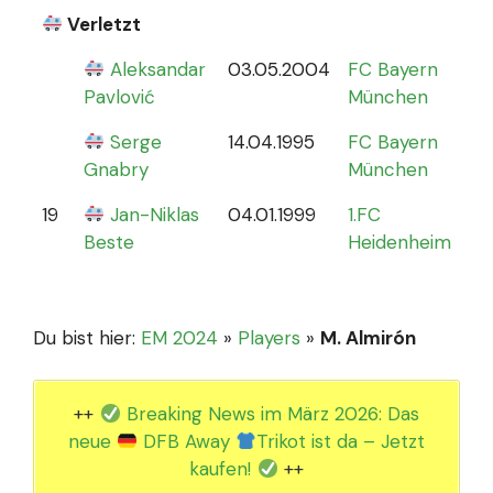
Verletzt
Aleksandar
03.05.2004
FC Bayern
0
Pavlović
München
Serge
14.04.1995
FC Bayern
Gnabry
München
19
Jan-Niklas
04.01.1999
1.FC
0
Beste
Heidenheim
Du bist hier:
EM 2024
»
Players
»
M. Almirón
++
Breaking News im März 2026: Das
neue
DFB Away
Trikot ist da – Jetzt
kaufen!
++