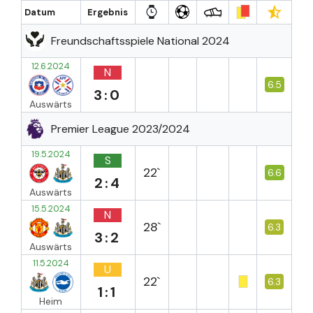
Datum
Ergebnis
Freundschaftsspiele National 2024
12.6.2024
N
6.5
3:0
Auswärts
Premier League 2023/2024
19.5.2024
S
22`
6.6
2:4
Auswärts
15.5.2024
N
28`
6.3
3:2
Auswärts
11.5.2024
U
22`
6.3
1:1
Heim