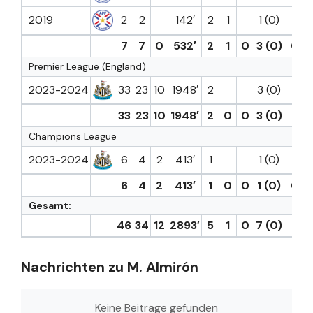
2019
2
2
142′
2
1
1 (0)
7
7
0
532′
2
1
0
3 (0)
0
Premier League (England)
2023-2024
33
23
10
1948′
2
3 (0)
1
33
23
10
1948′
2
0
0
3 (0)
1
Champions League
2023-2024
6
4
2
413′
1
1 (0)
6
4
2
413′
1
0
0
1 (0)
0
Gesamt:
46
34
12
2893′
5
1
0
7 (0)
1
Nachrichten zu M. Almirón
Keine Beiträge gefunden