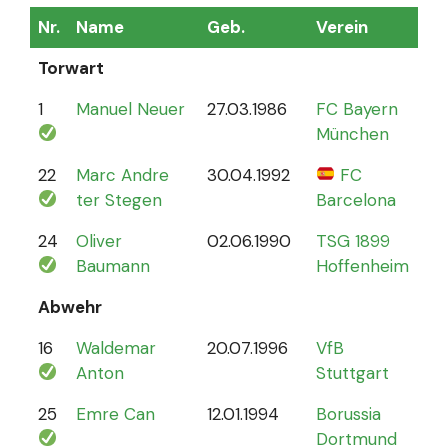
Nr.
Name
Geb.
Verein
Sp
Torwart
1
Manuel Neuer
27.03.1986
FC Bayern
12
München
22
Marc Andre
30.04.1992
FC
4
ter Stegen
Barcelona
24
Oliver
02.06.1990
TSG 1899
0
Baumann
Hoffenheim
Abwehr
16
Waldemar
20.07.1996
VfB
2
Anton
Stuttgart
25
Emre Can
12.01.1994
Borussia
44
Dortmund