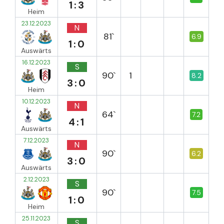
1:3
Heim
23.12.2023
N
81`
6.9
1:0
Auswärts
16.12.2023
S
90`
1
8.2
3:0
Heim
10.12.2023
N
64`
7.2
4:1
Auswärts
7.12.2023
N
90`
6.2
3:0
Auswärts
2.12.2023
S
90`
7.5
1:0
Heim
25.11.2023
S