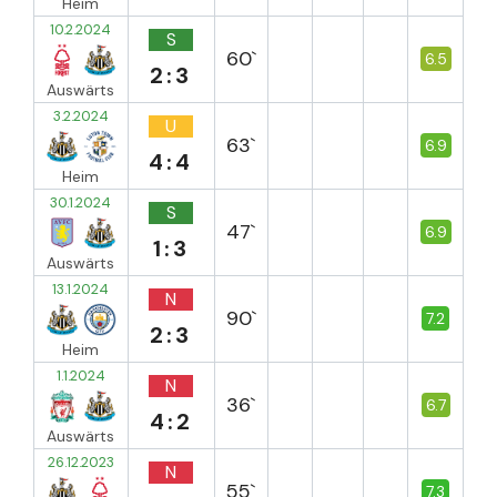
Heim
10.2.2024
S
60`
6.5
2:3
Auswärts
3.2.2024
U
63`
6.9
4:4
Heim
30.1.2024
S
47`
6.9
1:3
Auswärts
13.1.2024
N
90`
7.2
2:3
Heim
1.1.2024
N
36`
6.7
4:2
Auswärts
26.12.2023
N
55`
7.3