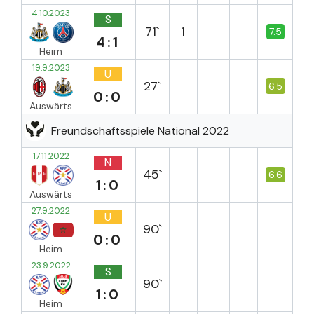
4.10.2023
S
71`
1
7.5
4:1
Heim
19.9.2023
U
27`
6.5
0:0
Auswärts
Freundschaftsspiele National 2022
17.11.2022
N
45`
6.6
1:0
Auswärts
27.9.2022
U
90`
0:0
Heim
23.9.2022
S
90`
1:0
Heim