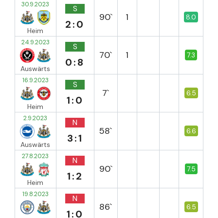
30.9.2023
S
90`
1
8.0
2:0
Heim
24.9.2023
S
70`
1
7.3
0:8
Auswärts
16.9.2023
S
7`
6.5
1:0
Heim
2.9.2023
N
58`
6.6
3:1
Auswärts
27.8.2023
N
90`
7.5
1:2
Heim
19.8.2023
N
86`
6.5
1:0