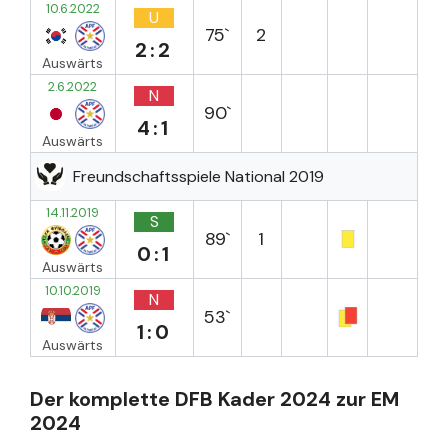
10.6.2022
U
75`
2
2:2
Auswärts
2.6.2022
N
90`
4:1
Auswärts
Freundschaftsspiele National 2019
14.11.2019
S
89`
1
0:1
Auswärts
10.10.2019
N
53`
1:0
Auswärts
Der komplette DFB Kader 2024 zur EM
2024