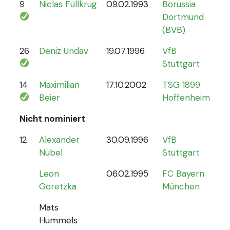
9
Niclas Füllkrug
09.02.1993
Borussia
17
Dortmund
(BVB)
26
Deniz Undav
19.07.1996
VfB
2
Stuttgart
14
Maximilian
17.10.2002
TSG 1899
1
Beier
Hoffenheim
Nicht nominiert
12
Alexander
30.09.1996
VfB
0
Nübel
Stuttgart
Leon
06.02.1995
FC Bayern
Goretzka
München
Mats
Hummels