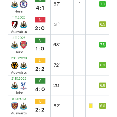
87`
1
7.3
4:1
Heim
11.11.2023
N
31`
6.5
2:0
Auswärts
4.11.2023
S
63`
7.3
1:0
Heim
28.10.2023
U
72`
6.9
2:2
Auswärts
21.10.2023
S
20`
6.6
4:0
Heim
8.10.2023
U
82`
6.6
2:2
Auswärts