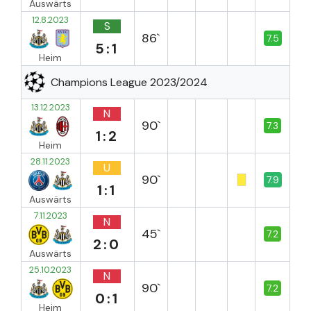
Auswärts
12.8.2023
S
86`
7.5
5:1
Heim
Champions League 2023/2024
13.12.2023
N
90`
7.3
1:2
Heim
28.11.2023
U
90`
7.9
1:1
Auswärts
7.11.2023
N
45`
7.2
2:0
Auswärts
25.10.2023
N
90`
7.2
0:1
Heim