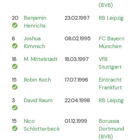
(BVB)
20
Benjamin
23.02.1997
RB Leipzig
15
Henrichs
6
Joshua
08.02.1995
FC Bayern
87
Kimmich
München
18
M. Mittelstädt
18.03.1997
VfB
5
Stuttgart
15
Robin Koch
17.07.1996
Eintracht
9
Frankfurt
3
David Raum
22.04.1998
RB Leipzig
21
15
Nico
01.12.1999
Borussia
12
Schlotterbeck
Dortmund
(BVB)