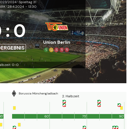
2023/2024
Spieltag 31
|
ARK
28.4.2024
-
13:30
|
0
:
0
Union Berlin
DERGEBNIS
S
U
N
N
N
albzeit: 0-0
Borussia Mönchengladbach
2. Halbzeit
45'
60'
75'
90'