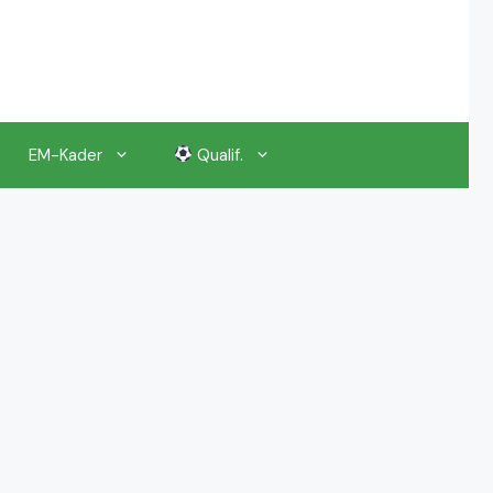
EM-Kader
Qualif.
EM 2024 Gruppenauslosung
EM 2024 Kalender, Termine
EM 2024 Anstoßzeiten & Uhrzeiten
EM 2024 Tickets Preise & Eintrittskarten