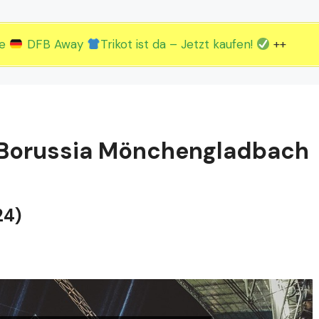
2.EM Spieltag vom 19. bis 22.06.
3.EM Spieltag vom 23. bis 26.06.
ue
DFB Away
Trikot ist da – Jetzt kaufen!
++
: Borussia Mönchengladbach
24)