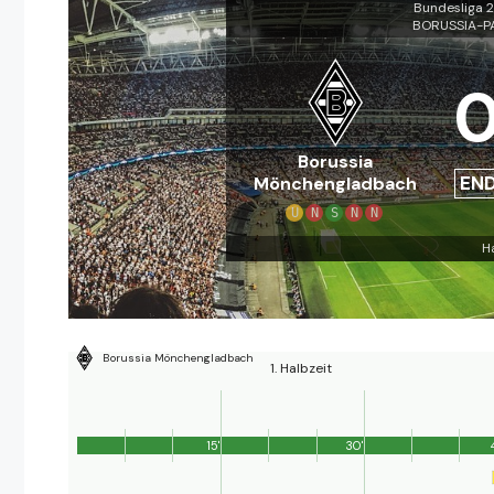
Bundesliga 
BORUSSIA-P
Borussia
EN
Mönchengladbach
U
N
S
N
N
H
Borussia Mönchengladbach
1. Halbzeit
15'
30'