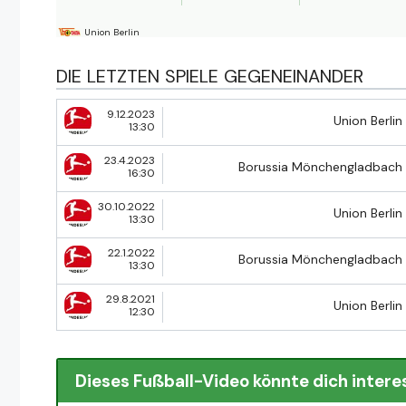
Union Berlin
DIE LETZTEN SPIELE GEGENEINANDER
9.12.2023
Union Berlin
13:30
23.4.2023
Borussia Mönchengladbach
16:30
30.10.2022
Union Berlin
13:30
22.1.2022
Borussia Mönchengladbach
13:30
29.8.2021
Union Berlin
12:30
Dieses Fußball-Video könnte dich intere