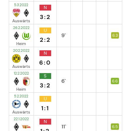
5.3.2022
N
3:2
Auswärts
26.2.2022
U
9`
6.3
2:2
Heim
20.2.2022
N
6:0
Auswärts
12.2.2022
S
6`
6.6
3:2
Heim
5.2.2022
U
1:1
Auswärts
22.1.2022
N
11`
6.5
1:2