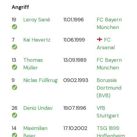
Angriff
19
Leroy Sané
11.01.1996
FC Bayern
61
München
7
Kai Havertz
11.06.1999
FC
47
Arsenal
13
Thomas
13.09.1989
FC Bayern
13
Müller
München
9
Niclas Füllkrug
09.02.1993
Borussia
17
Dortmund
(BVB)
26
Deniz Undav
19.07.1996
VfB
2
Stuttgart
14
Maximilian
17.10.2002
TSG 1899
1
Beier
Hoffenheim