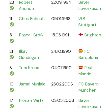
23
Robert
22.09.1994
Bayer
6
Andrich
Leverkusen
11
Chris Führich
09.01.1998
VfB
4
Stuttgart
5
Pascal Groß
15.06.1991
Brighton
8
21
Ilkay
24.10.1990
FC
78
Gündogan
Barcelona
8
Toni Kroos
04.01.1990
Real
110
Madrid
10
Jamal Musiala
26.02.2003
FC Bayern
30
München
17
Florian Wirtz
03.05.2003
Bayer
19
Leverkusen