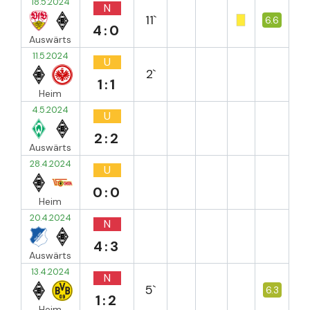
18.5.2024
N
11`
6.6
4:0
Auswärts
11.5.2024
U
2`
1:1
Heim
4.5.2024
U
2:2
Auswärts
28.4.2024
U
0:0
Heim
20.4.2024
N
4:3
Auswärts
13.4.2024
N
5`
6.3
1:2
Heim