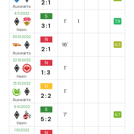
2:1
Auswärts
4.11.2022
S
1`
1
7.9
3:1
Heim
30.10.2022
N
16`
6.3
2:1
Auswärts
22.10.2022
N
1`
1:3
Heim
15.10.2022
U
1`
2:2
Auswärts
9.10.2022
S
7`
6.7
5:2
Heim
1.10.2022
N