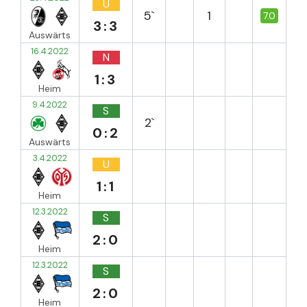
U
5`
1
7.0
3:3
Auswärts
16.4.2022
N
1:3
Heim
9.4.2022
S
2`
0:2
Auswärts
3.4.2022
U
1:1
Heim
12.3.2022
S
2:0
Heim
12.3.2022
S
2:0
Heim