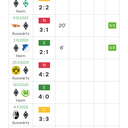
2:2
Heim
9.12.2023
N
20`
6.9
3:1
Auswärts
2.12.2023
S
6`
6.9
2:1
Heim
25.11.2023
N
4:2
Auswärts
10.11.2023
S
4:0
Heim
4.11.2023
U
3:3
Auswärts