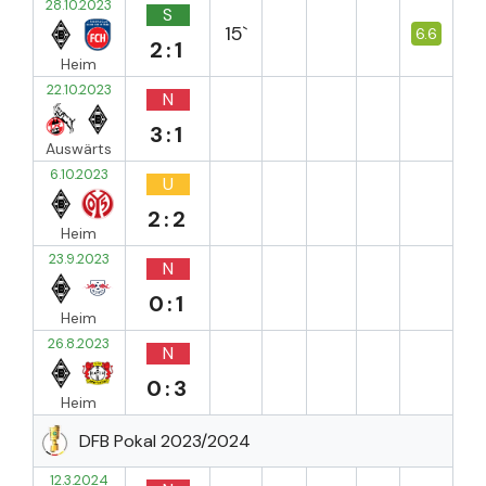
28.10.2023
S
15`
6.6
2:1
Heim
22.10.2023
N
3:1
Auswärts
6.10.2023
U
2:2
Heim
23.9.2023
N
0:1
Heim
26.8.2023
N
0:3
Heim
DFB Pokal 2023/2024
12.3.2024