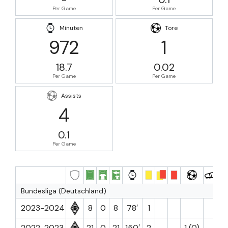
Per Game
Per Game
Minuten
Tore
972
1
18.7
0.02
Per Game
Per Game
Assists
4
0.1
Per Game
Bundesliga (Deutschland)
2023-2024
8
0
8
78′
1
2022-2023
21
0
21
150′
2
1 (0)