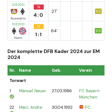
21.8.2021
N
27`
6.2
4:0
Auswärts
13.8.2021
U
64`
6.9
1:1
Heim
Der komplette DFB Kader 2024 zur EM
2024
Nr.
Name
Geb.
Verein
Sp
Torwart
1
Manuel Neuer
27.03.1986
FC Bayern
12
München
22
Marc Andre
30.04.1992
FC
4