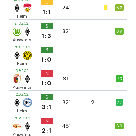
U
24`
6.6
1:1
Heim
2.10.2021
S
32`
6.9
1:3
Auswärts
25.9.2021
S
1:0
Heim
18.9.2021
N
81`
7.3
1:0
Auswärts
12.9.2021
S
32`
2
7.7
3:1
Heim
29.8.2021
N
45`
6.9
2:1
Auswärts