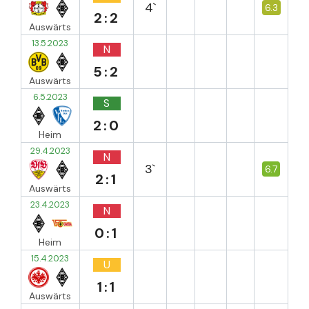
4`
6.3
2:2
Auswärts
13.5.2023
N
5:2
Auswärts
6.5.2023
S
2:0
Heim
29.4.2023
N
3`
6.7
2:1
Auswärts
23.4.2023
N
0:1
Heim
15.4.2023
U
1:1
Auswärts