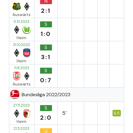
N
2:1
Auswärts
5.12.2023
S
1:0
Heim
31.10.2023
S
3:1
Heim
11.8.2023
S
0:7
Auswärts
Bundesliga 2022/2023
27.5.2023
S
5`
6.5
2:0
Heim
21.5.2023
U