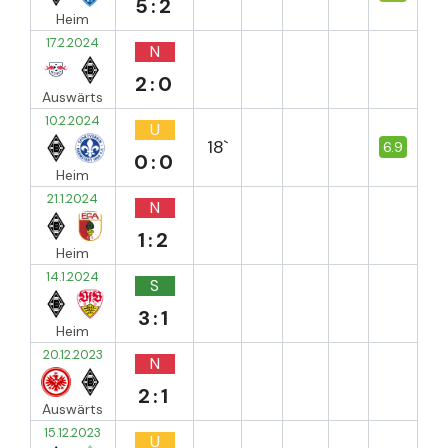
5:2
Heim
17.2.2024
N
2:0
Auswärts
10.2.2024
U
18`
6.9
0:0
Heim
21.1.2024
N
1:2
Heim
14.1.2024
S
3:1
Heim
20.12.2023
N
2:1
Auswärts
15.12.2023
U