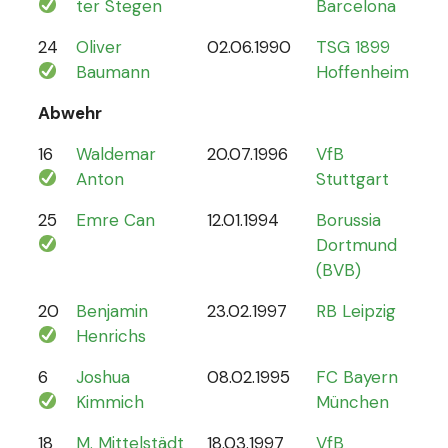
ter Stegen
Barcelona
24
Oliver
02.06.1990
TSG 1899
0
Baumann
Hoffenheim
Abwehr
16
Waldemar
20.07.1996
VfB
2
Anton
Stuttgart
25
Emre Can
12.01.1994
Borussia
44
Dortmund
(BVB)
20
Benjamin
23.02.1997
RB Leipzig
15
Henrichs
6
Joshua
08.02.1995
FC Bayern
87
Kimmich
München
18
M. Mittelstädt
18.03.1997
VfB
5