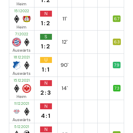
Heim
15.1.2022
N
11`
6.7
1:2
Heim
7.1.2022
S
12`
6.3
1:2
Auswärts
18.12.2021
U
90`
7.9
1:1
Auswärts
15.12.2021
N
14`
7.3
2:3
Heim
11.12.2021
N
4:1
Auswärts
5.12.2021
N