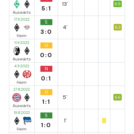
13`
6.9
5:1
Auswärts
17.9.2022
S
4`
6.3
3:0
Heim
11.9.2022
U
0:0
Auswärts
4.9.2022
N
0:1
Heim
27.8.2022
U
5`
6.6
1:1
Auswärts
19.8.2022
S
1`
1:0
Heim