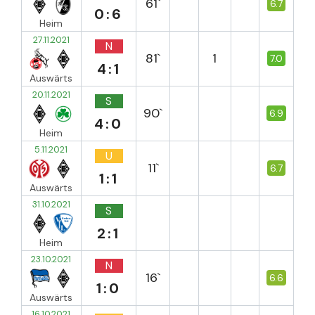
61`
6.7
0:6
Heim
27.11.2021
N
81`
1
7.0
4:1
Auswärts
20.11.2021
S
90`
6.9
4:0
Heim
5.11.2021
U
11`
6.7
1:1
Auswärts
31.10.2021
S
2:1
Heim
23.10.2021
N
16`
6.6
1:0
Auswärts
16.10.2021