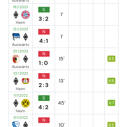
Auswärts
18.2.2023
S
1`
3:2
Heim
12.2.2023
N
1`
4:1
Auswärts
25.1.2023
N
15`
6.5
1:0
Auswärts
22.1.2023
N
13`
6.6
2:3
Heim
11.11.2022
S
45`
6.7
4:2
Heim
8.11.2022
N
10`
6.5