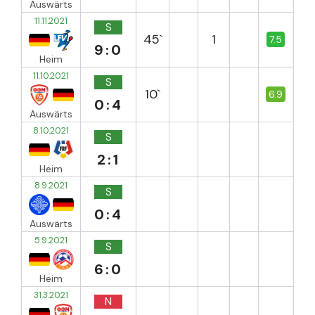
Auswärts
11.11.2021
S
45`
1
7.5
9:0
Heim
11.10.2021
S
10`
6.9
0:4
Auswärts
8.10.2021
S
2:1
Heim
8.9.2021
S
0:4
Auswärts
5.9.2021
S
6:0
Heim
31.3.2021
N