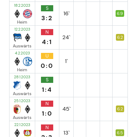
18.2.2023
S
16`
6.9
3:2
Heim
12.2.2023
N
24`
6.2
4:1
Auswärts
4.2.2023
U
1`
0:0
Heim
28.1.2023
S
1:4
Auswärts
25.1.2023
N
45`
6.2
1:0
Auswärts
22.1.2023
N
13`
6.5