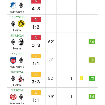
N
4:3
Auswärts
13.4.2024
N
1:2
Heim
30.3.2024
N
62`
6.9
0:3
Heim
16.3.2024
U
71`
6.5
1:1
Auswärts
9.3.2024
U
90`
1
7.2
3:3
Heim
2.3.2024
U
79`
1
6.9
1:1
Auswärts