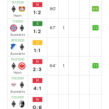
15.1.2022
N
90`
6.9
1:2
Heim
7.1.2022
S
67`
1
7.2
1:2
Auswärts
18.12.2021
U
1:1
Auswärts
15.12.2021
N
64`
1
7.2
2:3
Heim
11.12.2021
N
4:1
Auswärts
5.12.2021
N
0:6