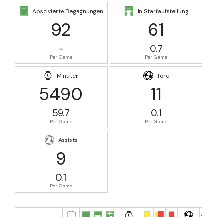
Absolvierte Begegnungen
In Startaufstellung
92
61
-
0.7
Per Game
Per Game
Minuten
Tore
5490
11
59.7
0.1
Per Game
Per Game
Assists
9
0.1
Per Game