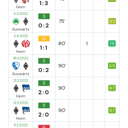
1:3
Heim
9.4.2022
S
75`
6.3
0:2
Auswärts
3.4.2022
U
80`
1
7.9
1:1
Heim
18.3.2022
S
90`
6.9
0:2
Auswärts
12.3.2022
S
90`
6.7
2:0
Heim
12.3.2022
S
90`
6.7
2:0
Heim
5.3.2022
N