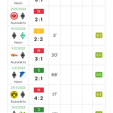
Heim
20.12.2023
N
2:1
Auswärts
15.12.2023
U
3`
6.3
2:2
Heim
9.12.2023
N
20`
6.5
3:1
Auswärts
2.12.2023
S
68`
6.9
2:1
Heim
25.11.2023
N
17`
6.3
4:2
Auswärts
10.11.2023
S