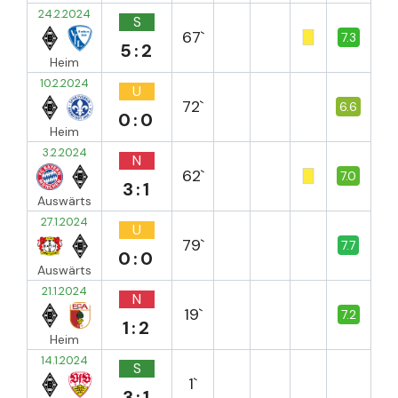
24.2.2024
S
67`
7.3
5:2
Heim
10.2.2024
U
72`
6.6
0:0
Heim
3.2.2024
N
62`
7.0
3:1
Auswärts
27.1.2024
U
79`
7.7
0:0
Auswärts
21.1.2024
N
19`
7.2
1:2
Heim
14.1.2024
S
1`
3:1