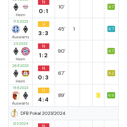
N
10`
6.7
0:1
Heim
17.9.2023
U
45`
1
8.7
3:3
Auswärts
2.9.2023
N
90`
6.7
1:2
Heim
26.8.2023
N
67`
6.2
0:3
Heim
19.8.2023
U
89`
6.9
4:4
Auswärts
DFB Pokal 2023/2024
12.3.2024
N