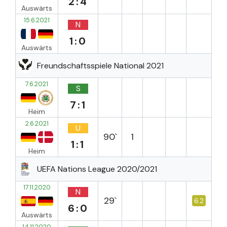
2:4
Auswärts
15.6.2021
N
1:0
Auswärts
Freundschaftsspiele National 2021
7.6.2021
S
7:1
Heim
2.6.2021
U
90`
1
1:1
Heim
UEFA Nations League 2020/2021
17.11.2020
N
29`
6.2
6:0
Auswärts
14.11.2020