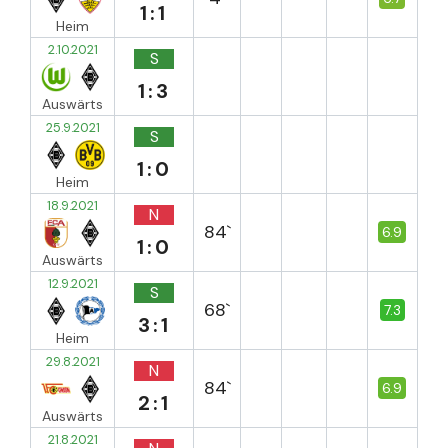
1:1
Heim
2.10.2021
S
1:3
Auswärts
25.9.2021
S
1:0
Heim
18.9.2021
N
84`
6.9
1:0
Auswärts
12.9.2021
S
68`
7.3
3:1
Heim
29.8.2021
N
84`
6.9
2:1
Auswärts
21.8.2021