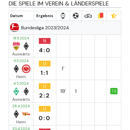
DIE SPIELE IM VEREIN & LÄNDERSPIELE
Datum
Ergebnis
Bundesliga 2023/2024
18.5.2024
N
4:0
Auswärts
11.5.2024
U
1`
1:1
Heim
4.5.2024
U
19`
1
7.3
2:2
Auswärts
28.4.2024
U
0:0
Heim
20.4.2024