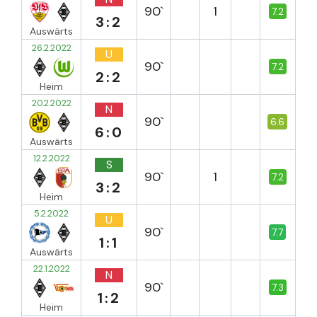
90`
1
7.2
3:2
Auswärts
26.2.2022
U
90`
7.2
2:2
Heim
20.2.2022
N
90`
6.6
6:0
Auswärts
12.2.2022
S
90`
1
7.2
3:2
Heim
5.2.2022
U
90`
7.7
1:1
Auswärts
22.1.2022
N
90`
7.3
1:2
Heim