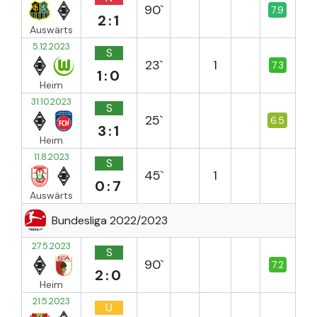
90`
7.9
2:1
Auswärts
5.12.2023
S
23`
1
7.3
1:0
Heim
31.10.2023
S
25`
6.5
3:1
Heim
11.8.2023
S
45`
1
0:7
Auswärts
Bundesliga 2022/2023
27.5.2023
S
90`
7.2
2:0
Heim
21.5.2023
U