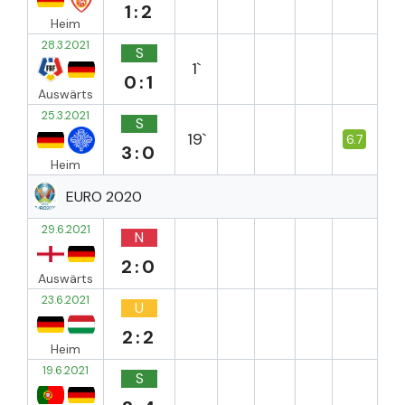
1:2
Heim
28.3.2021
S
1`
0:1
Auswärts
25.3.2021
S
19`
6.7
3:0
Heim
EURO 2020
29.6.2021
N
2:0
Auswärts
23.6.2021
U
2:2
Heim
19.6.2021
S