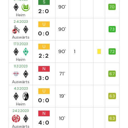
S
90`
7.0
2:0
Heim
2.4.2023
U
90`
7.3
0:0
Auswärts
17.3.2023
U
90`
1
7.2
2:2
Heim
11.3.2023
N
71`
6.7
3:0
Auswärts
4.3.2023
U
19`
6.3
0:0
Heim
24.2.2023
N
10`
6.3
4:0
Auswärts