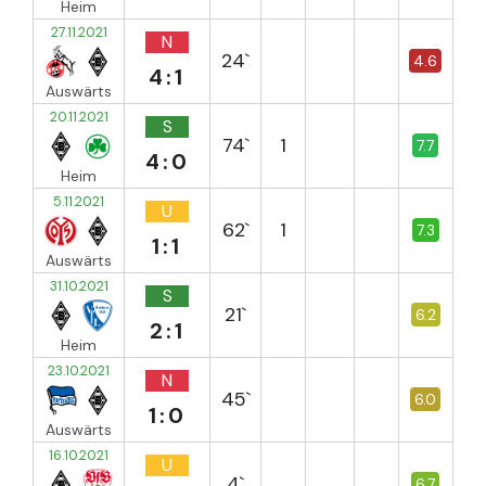
Heim
27.11.2021
N
24`
4.6
4:1
Auswärts
20.11.2021
S
74`
1
7.7
4:0
Heim
5.11.2021
U
62`
1
7.3
1:1
Auswärts
31.10.2021
S
21`
6.2
2:1
Heim
23.10.2021
N
45`
6.0
1:0
Auswärts
16.10.2021
U
4`
6.7