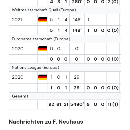
4
3
1
280′
0
0
0
2 (0)
0
Weltmeisterschaft Quali (Europa)
2021
5
1
4
148′
1
1
5
1
4
148′
1
0
0
0 (0)
1
Europameisterschaft (Europa)
2020
0
0
0′
0
0
0
0′
0
0
0
0 (0)
0
Nations League (Europa)
2020
1
0
1
29′
1
0
1
29′
0
0
0
0 (0)
0
Gesamt:
92
61
31
5490′
9
0
0
11 (1)
9
Nachrichten zu F. Neuhaus