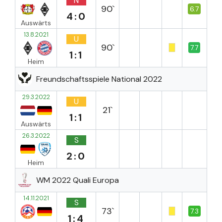
N
90`
6.7
4:0
Auswärts
13.8.2021
U
90`
7.7
1:1
Heim
Freundschaftsspiele National 2022
29.3.2022
U
21`
1:1
Auswärts
26.3.2022
S
2:0
Heim
WM 2022 Quali Europa
14.11.2021
S
73`
7.3
1:4