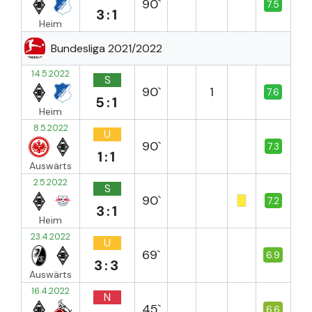
90`
7.5
3:1
Heim
Bundesliga 2021/2022
14.5.2022
S
90`
1
7.6
5:1
Heim
8.5.2022
U
90`
7.3
1:1
Auswärts
2.5.2022
S
90`
7.2
3:1
Heim
23.4.2022
U
69`
6.9
3:3
Auswärts
16.4.2022
N
45`
6.6