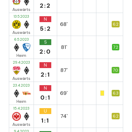
2:2
Auswärts
13.5.2023
N
68`
6.2
5:2
Auswärts
6.5.2023
S
81`
7.2
2:0
Heim
29.4.2023
N
87`
7.0
2:1
Auswärts
23.4.2023
N
69`
6.3
0:1
Heim
15.4.2023
U
74`
6.2
1:1
Auswärts
9.4.2023