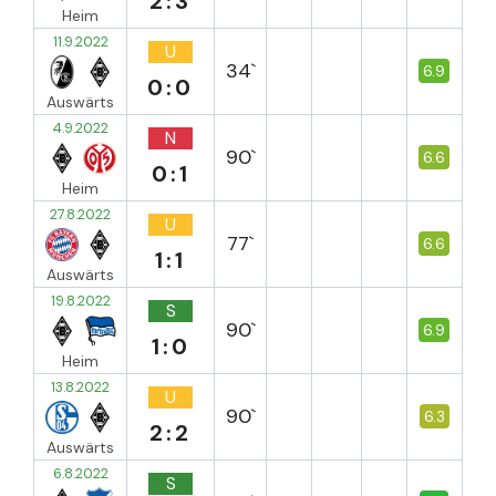
2:3
Heim
11.9.2022
U
34`
6.9
0:0
Auswärts
4.9.2022
N
90`
6.6
0:1
Heim
27.8.2022
U
77`
6.6
1:1
Auswärts
19.8.2022
S
90`
6.9
1:0
Heim
13.8.2022
U
90`
6.3
2:2
Auswärts
6.8.2022
S