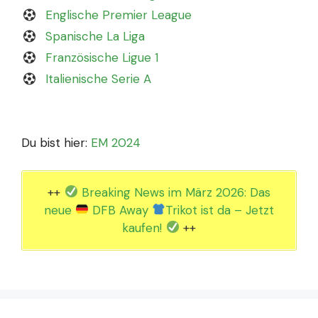
Englische Premier League
Spanische La Liga
Französische Ligue 1
Italienische Serie A
Du bist hier:
EM 2024
++
Breaking News im März 2026: Das
neue
DFB Away
Trikot ist da – Jetzt
kaufen!
++