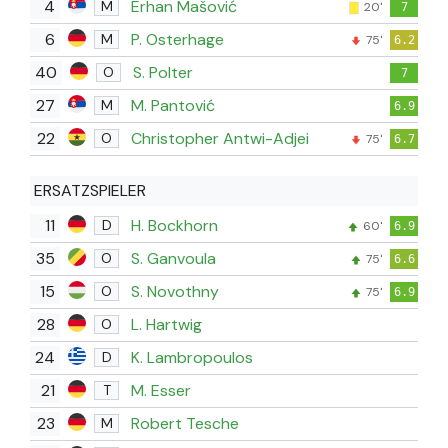
4
Erhan Mašović
M
20'
7
6
P. Osterhage
M
75'
6.2
40
S. Polter
O
7
27
M. Pantović
M
6.9
22
Christopher Antwi-Adjei
O
75'
6.7
ERSATZSPIELER
11
H. Bockhorn
D
60'
6.9
35
S. Ganvoula
O
75'
6.6
15
S. Novothny
O
75'
6.9
28
L. Hartwig
O
24
K. Lambropoulos
D
21
M. Esser
T
23
Robert Tesche
M