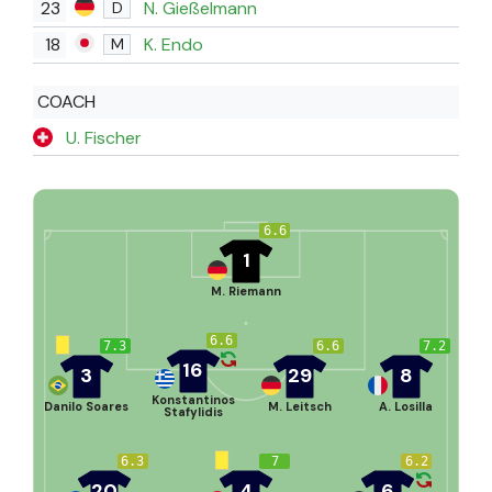
23
N. Gießelmann
D
18
K. Endo
M
COACH
U. Fischer
6.6
1
M. Riemann
6.6
7.3
6.6
7.2
16
3
29
8
Konstantinos
Danilo Soares
M. Leitsch
A. Losilla
Stafylidis
6.3
7
6.2
20
4
6