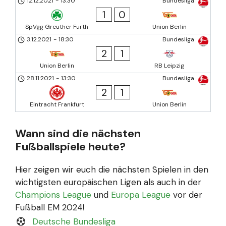
12.12.2021
-
13:30
Bundesliga
1
0
SpVgg Greuther Furth
Union Berlin
3.12.2021
-
18:30
Bundesliga
2
1
Union Berlin
RB Leipzig
28.11.2021
-
13:30
Bundesliga
2
1
Eintracht Frankfurt
Union Berlin
Wann sind die nächsten
Fußballspiele heute?
Hier zeigen wir euch die nächsten Spielen in den
wichtigsten europäischen Ligen als auch in der
Champions League
und
Europa League
vor der
Fußball EM 2024!
Deutsche Bundesliga