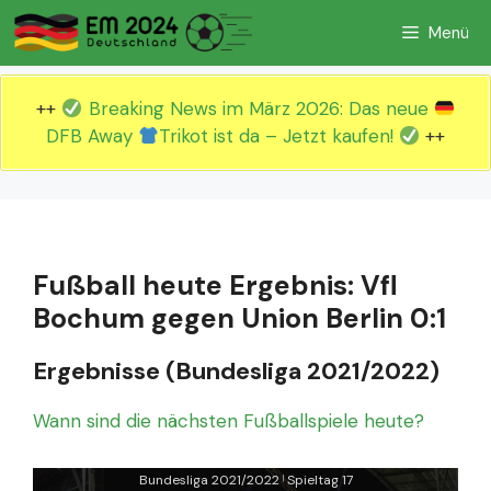
Zum
Menü
Inhalt
springen
++
Breaking News im März 2026: Das neue
DFB Away
Trikot ist da – Jetzt kaufen!
++
Fußball heute Ergebnis: Vfl
Bochum gegen Union Berlin 0:1
Ergebnisse (Bundesliga 2021/2022)
Wann sind die nächsten Fußballspiele heute?
Bundesliga 2021/2022
Spieltag 17
|