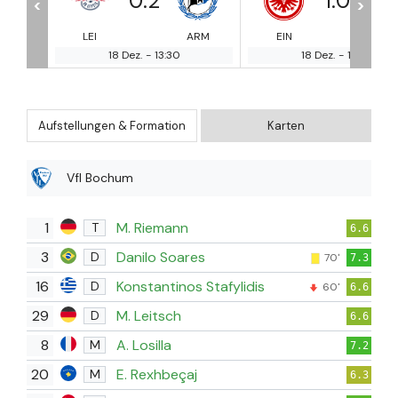
1
:
0
1
:
1
<
>
ARM
EIN
MAI
HOF
MO
18 Dez.
-
13:30
18 Dez.
-
13:30
Aufstellungen & Formation
Karten
Vfl Bochum
1
M. Riemann
T
6.6
3
Danilo Soares
D
70'
7.3
16
Konstantinos Stafylidis
D
60'
6.6
29
M. Leitsch
D
6.6
8
A. Losilla
M
7.2
20
E. Rexhbeçaj
M
6.3