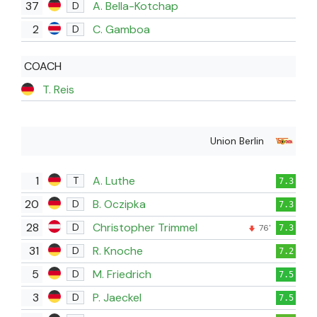
37
A. Bella-Kotchap
D
2
C. Gamboa
D
COACH
T. Reis
Union Berlin
1
A. Luthe
T
7.3
20
B. Oczipka
D
7.3
28
Christopher Trimmel
D
76'
7.3
31
R. Knoche
D
7.2
5
M. Friedrich
D
7.5
3
P. Jaeckel
D
7.5