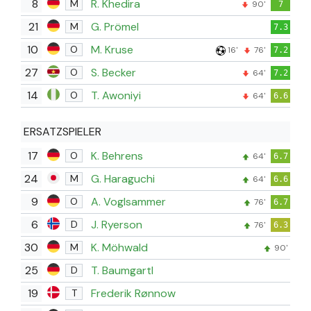
8
R. Khedira
M
90'
7
21
G. Prömel
M
7.3
10
M. Kruse
O
16'
76'
7.2
27
S. Becker
O
64'
7.2
14
T. Awoniyi
O
64'
6.6
ERSATZSPIELER
17
K. Behrens
O
64'
6.7
24
G. Haraguchi
M
64'
6.6
9
A. Voglsammer
O
76'
6.7
6
J. Ryerson
D
76'
6.3
30
K. Möhwald
M
90'
25
T. Baumgartl
D
19
Frederik Rønnow
T