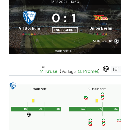
18.12.2021
-
13:30
0
:
1
Vfl Bochum
Union Berlin
ENDERGEBNIS
M. Kruse
16'
Halbzeit: 0-1
Tor
16'
M. Kruse
(
G. Prömel
)
Vorlage:
1. Halbzeit
2. Halbzeit
15'
30'
45'
60'
75'
90'