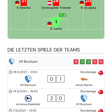
31
28
20
R. Knoche
Christopher Trimmel
B. Oczipka
7.3
1
A. Luthe
DIE LETZTEN SPIELE DER TEAMS
Vfl Bochum
N
S
S
N
N
18.12.2021
-
13:30
Bundesliga
0
1
Vfl Bochum
Union Berlin
14.12.2021
-
18:30
Bundesliga
2
0
Arminia Bielefeld
Vfl Bochum
11.12.2021
-
13:30
Bundesliga