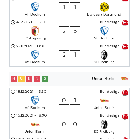
1
1
Vfl Bochum
Borussia Dortmund
4.12.2021
-
13:30
Bundesliga
2
3
FC Augsburg
Vfl Bochum
27.11.2021
-
13:30
Bundesliga
2
1
Vfl Bochum
SC Freiburg
Union Berlin
N
U
N
N
S
18.12.2021
-
13:30
Bundesliga
0
1
Vfl Bochum
Union Berlin
15.12.2021
-
18:30
Bundesliga
0
0
Union Berlin
SC Freiburg