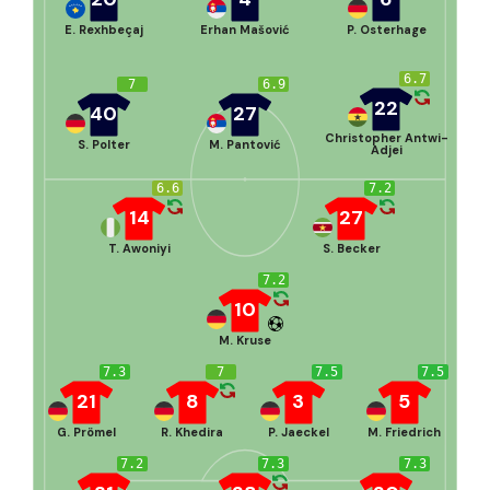
E. Rexhbeçaj
Erhan Mašović
P. Osterhage
6.7
7
6.9
22
40
27
Christopher Antwi-
S. Polter
M. Pantović
Adjei
6.6
7.2
14
27
T. Awoniyi
S. Becker
7.2
10
M. Kruse
7.3
7
7.5
7.5
21
8
3
5
G. Prömel
R. Khedira
P. Jaeckel
M. Friedrich
7.2
7.3
7.3