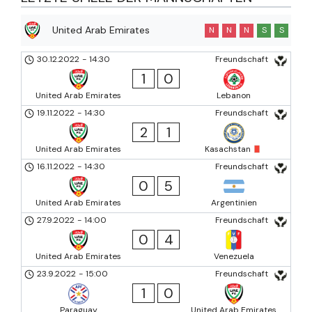
United Arab Emirates
N
N
N
S
S
30.12.2022
-
14:30
Freundschaft
1
0
United Arab Emirates
Lebanon
19.11.2022
-
14:30
Freundschaft
2
1
United Arab Emirates
Kasachstan
16.11.2022
-
14:30
Freundschaft
0
5
United Arab Emirates
Argentinien
27.9.2022
-
14:00
Freundschaft
0
4
United Arab Emirates
Venezuela
23.9.2022
-
15:00
Freundschaft
1
0
Paraguay
United Arab Emirates