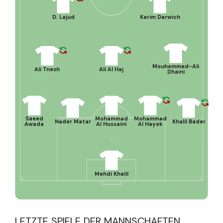
D. Lajud
Karim Darwich
Mouhammed-Ali
Ali Tnesh
Ali Al Haj
Dhaini
Saeed
Mohammad
Mohammad
Nader Matar
Khalil Bader
Awada
Al Hussaini
Al Hayek
Mehdi Khalil
LETZTE SPIELE DER MANNSCHAFTEN