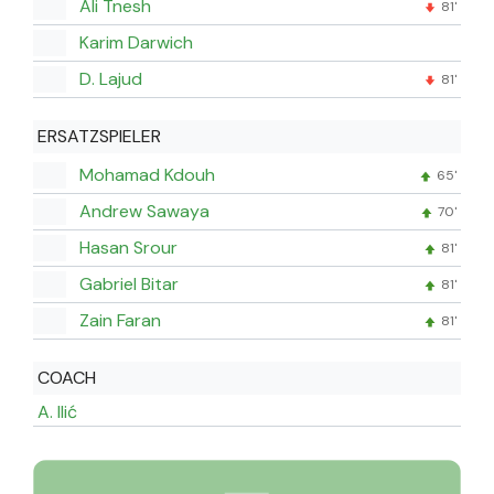
Ali Tnesh
81'
Karim Darwich
D. Lajud
81'
ERSATZSPIELER
Mohamad Kdouh
65'
Andrew Sawaya
70'
Hasan Srour
81'
Gabriel Bitar
81'
Zain Faran
81'
COACH
A. Ilić