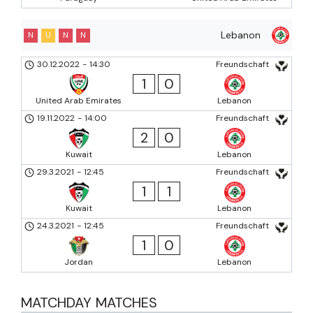
Lebanon
N
U
N
N
30.12.2022
-
14:30
Freundschaft
1
0
United Arab Emirates
Lebanon
19.11.2022
-
14:00
Freundschaft
2
0
Kuwait
Lebanon
29.3.2021
-
12:45
Freundschaft
1
1
Kuwait
Lebanon
24.3.2021
-
12:45
Freundschaft
1
0
Jordan
Lebanon
MATCHDAY MATCHES