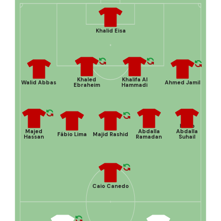
Khalid Eisa
Khaled
Khalifa Al
Walid Abbas
Ahmed Jamil
Ebraheim
Hammadi
Harib
Majed
Abdalla
Abdalla
Fábio Lima
Majid Rashid
Hassan
Ramadan
Suhail
Caio Canedo