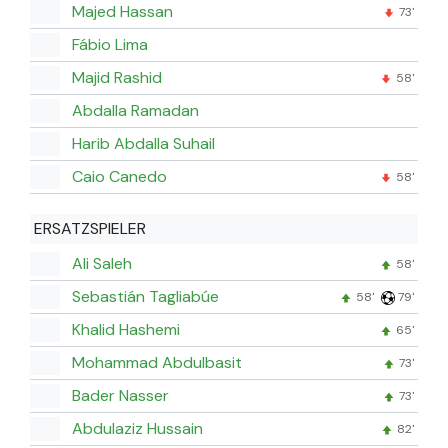
Majed Hassan
73'
Fábio Lima
Majid Rashid
58'
Abdalla Ramadan
Harib Abdalla Suhail
Caio Canedo
58'
ERSATZSPIELER
Ali Saleh
58'
Sebastián Tagliabúe
58'
79'
Khalid Hashemi
65'
Mohammad Abdulbasit
73'
Bader Nasser
73'
Abdulaziz Hussain
82'