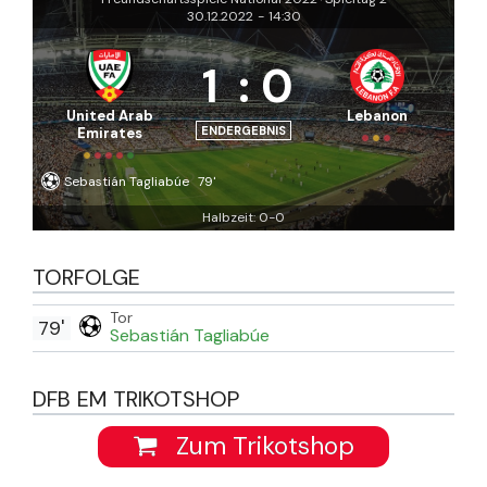
30.12.2022
-
14:30
1
:
0
United Arab
Lebanon
ENDERGEBNIS
Emirates
Sebastián Tagliabúe
79'
Halbzeit: 0-0
TORFOLGE
Tor
79'
Sebastián Tagliabúe
DFB EM TRIKOTSHOP
Zum Trikotshop