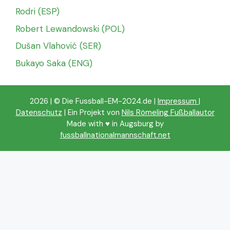
Rodri (ESP)
Robert Lewandowski (POL)
Dušan Vlahović (SER)
Bukayo Saka (ENG)
2026 | © Die Fussball-EM-2024.de |
Impressum
|
Datenschutz
| Ein Projekt von
Nils Römeling Fußballautor
Made with ♥️ in Augsburg by
fussballnationalmannschaft.net