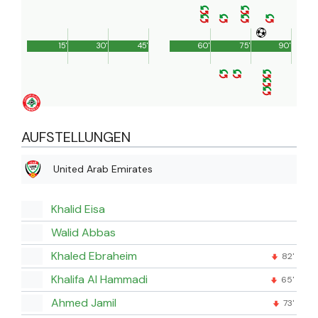
15'
30'
45'
60'
75'
90'
AUFSTELLUNGEN
United Arab Emirates
Khalid Eisa
Walid Abbas
Khaled Ebraheim
82'
Khalifa Al Hammadi
65'
Ahmed Jamil
73'