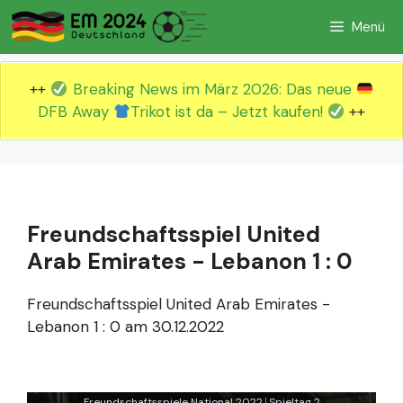
Zum
Menü
Inhalt
springen
++
Breaking News im März 2026: Das neue
DFB Away
Trikot ist da – Jetzt kaufen!
++
Freundschaftsspiel United
Arab Emirates - Lebanon 1 : 0
Freundschaftsspiel United Arab Emirates -
Lebanon 1 : 0 am 30.12.2022
Freundschaftsspiele National 2022
Spieltag 2
|