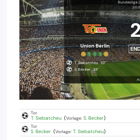
Bundesliga
20.
Union Berlin
EN
U
S
S
S
U
T. Siebatcheu
32'
S. Becker
38'
H
Tor
T. Siebatcheu
(
:
S. Becker
)
Vorlage
Tor
S. Becker
(
:
T. Siebatcheu
)
Vorlage