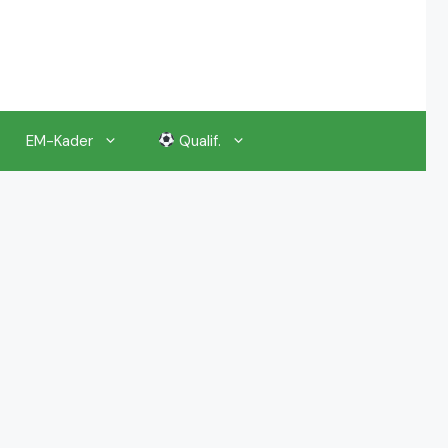
EM-Kader
Qualif.
EM 2024 Gruppenauslosung
EM 2024 Kalender, Termine
EM 2024 Anstoßzeiten & Uhrzeiten
EM 2024 Tickets Preise & Eintrittskarten