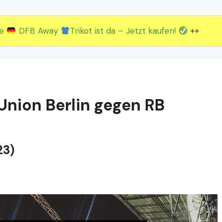
2.EM Spieltag vom 19. bis 22.06.
3.EM Spieltag vom 23. bis 26.06.
ue
DFB Away
Trikot ist da – Jetzt kaufen!
++
Union Berlin gegen RB
23)