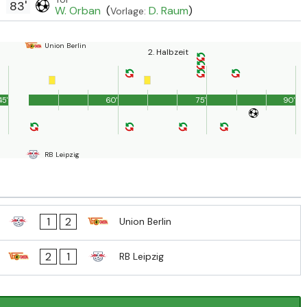
83'
W. Orban
(
D. Raum
)
Vorlage:
Union Berlin
2. Halbzeit
45'
60'
75'
90'
RB Leipzig
1
2
Union Berlin
2
1
RB Leipzig