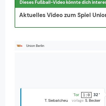
Dieses Fußball-Video könnte dich intere
Aktuelles Video zum Spiel Union
Union Berlin
Tor
32'
1:0
T. Siebatcheu
S. Becker
vorlage: