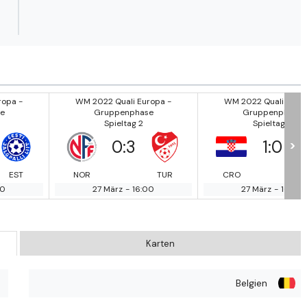
ropa -
WM 2022 Quali Europa -
WM 2022 Quali Europ
e
Gruppenphase
Gruppenphase
Spieltag 2
Spieltag 2
0
:
3
1
:
0
>
EST
NOR
TUR
CRO
Z
00
27 März
-
16:00
27 März
-
16:00
Karten
Belgien