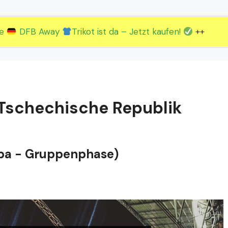
2.EM Spieltag vom 19. bis 22.06.
3.EM Spieltag vom 23. bis 26.06.
ue
DFB Away
Trikot ist da – Jetzt kaufen!
++
 Tschechische Republik
opa - Gruppenphase)