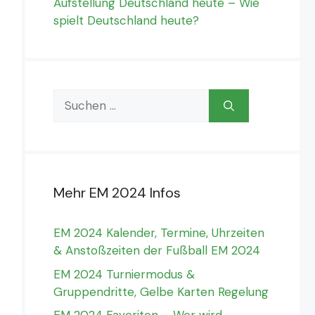
Aufstellung Deutschland heute – Wie
spielt Deutschland heute?
Suchen
a -
WM 2022 Quali Europa -
WM 2022 Quali Europa 
nach:
Gruppenphase
Gruppenphase
Spieltag 2
Spieltag 2
2
:
0
2
:
2
ypern
NED
LAT
SRB
PO
Mehr EM 2024 Infos
27 März
-
16:00
27 März
-
18:45
EM 2024 Kalender, Termine, Uhrzeiten
& Anstoßzeiten der Fußball EM 2024
EM 2024 Turniermodus &
Gruppendritte, Gelbe Karten Regelung