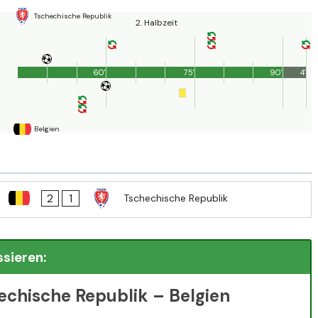
Tschechische Republik
2. Halbzeit
60'
75'
90'
4'
Belgien
2
1
Tschechische Republik
ssieren:
echische Republik – Belgien