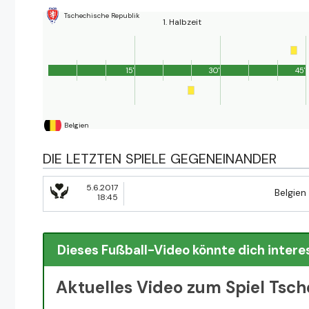
Tschechische Republik
1. Halbzeit
15'
30'
45'
Belgien
DIE LETZTEN SPIELE GEGENEINANDER
5.6.2017
Belgien
18:45
Dieses Fußball-Video könnte dich intere
Aktuelles Video zum Spiel Tsch