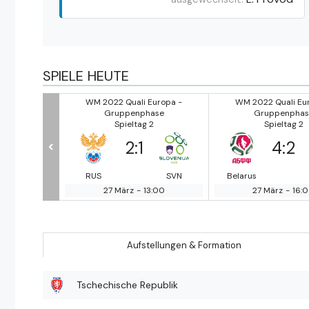
SPIELE HEUTE
Europa -
WM 2022 Quali Europa -
WM 2022 Quali Eu
ase
Gruppenphase
Gruppenphas
2
Spieltag 2
Spieltag 2
2
:
1
4
:
2
<
Gibraltar
RUS
SVN
Belarus
3:00
27 März
-
13:00
27 März
-
16:
Aufstellungen & Formation
Tschechische Republik