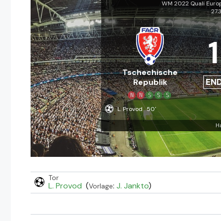
WM 2022 Quali Euro
27.
1
Tschechische
EN
Republik
N
N
S
S
S
L. Provod
50'
H
Tor
L. Provod
(
:
J. Jankto
)
Vorlage