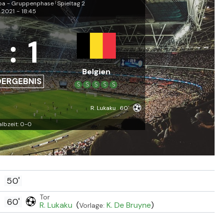
pa - Gruppenphase
Spieltag 2
|
3.2021
-
18:45
:
1
Belgien
DERGEBNIS
S
S
S
S
S
R. Lukaku
60'
albzeit: 0-0
50'
Tor
60'
R. Lukaku
(
K. De Bruyne
)
Vorlage: