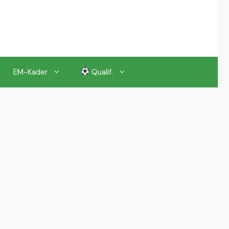
EM-Kader
Qualif.
EM 2024 Gruppenauslosung
EM 2024 Kalender, Termine
EM 2024 Anstoßzeiten & Uhrzeiten
EM 2024 Tickets Preise & Eintrittskarten