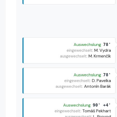
Auswechslung
78'
M. Vydra
eingewechselt:
M. Krmenčík
ausgewechselt:
Auswechslung
78'
D. Pavelka
eingewechselt:
Antonín Barák
ausgewechselt:
Auswechslung
90' +4'
Tomáš Pekhart
eingewechselt:
L. Provod
ausgewechselt: