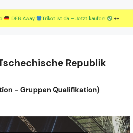
2.EM Spieltag vom 19. bis 22.06.
3.EM Spieltag vom 23. bis 26.06.
ue
DFB Away
Trikot ist da – Jetzt kaufen!
++
 Tschechische Republik
ion - Gruppen Qualifikation)