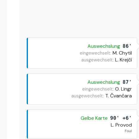
Auswechslung
86'
M. Chytil
eingewechselt:
L. Krejčí
ausgewechselt:
Auswechslung
87'
O. Lingr
eingewechselt:
T. Čvančara
ausgewechselt:
Gelbe Karte
90' +6'
L. Provod
Foul