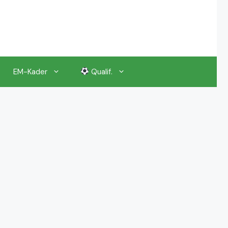
EM-Kader
Qualif.
EM 2024 Gruppenauslosung
EM 2024 Kalender, Termine
EM 2024 Anstoßzeiten & Uhrzeiten
EM 2024 Tickets Preise & Eintrittskarten