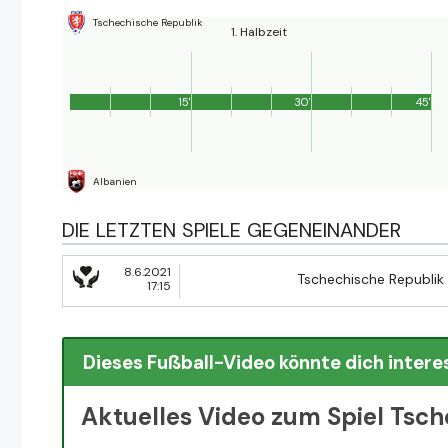
Tschechische Republik
1. Halbzeit
15'
30'
45'
Albanien
DIE LETZTEN SPIELE GEGENEINANDER
8.6.2021
Tschechische Republik
17:15
Dieses Fußball-Video könnte dich intere
Aktuelles Video zum Spiel Tsch