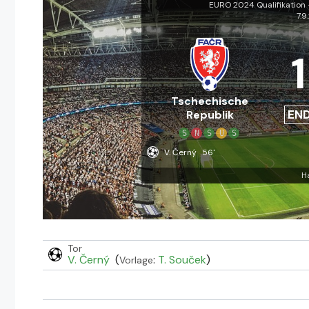
EURO 2024 Qualifikation 
7.9
1
Tschechische
EN
Republik
S
N
S
U
S
V. Černý
56'
H
Tor
V. Černý
(
:
T. Souček
)
Vorlage