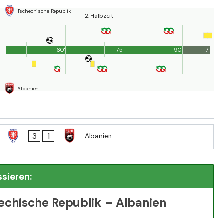
Tschechische Republik
2. Halbzeit
60'
75'
90'
7'
Albanien
3
1
Albanien
ssieren:
echische Republik – Albanien