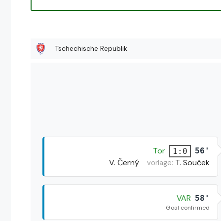
Tschechische Republik
Tor
56'
1:0
V. Černý
T. Souček
vorlage:
VAR
58'
Goal confirmed