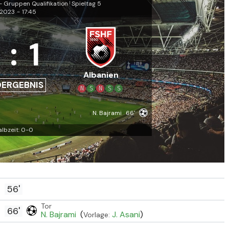
- Gruppen Qualifikation
Spieltag 5
|
.2023
-
17:45
:
1
Albanien
DERGEBNIS
N
S
N
S
S
N. Bajrami
66'
albzeit: 0-0
56'
Tor
66'
N. Bajrami
(
J. Asani
)
Vorlage: