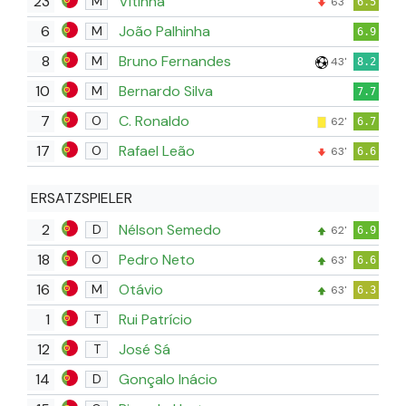
23
Vitinha
M
63'
6.5
6
João Palhinha
M
6.9
8
Bruno Fernandes
M
43'
8.2
10
Bernardo Silva
M
7.7
7
C. Ronaldo
O
62'
6.7
17
Rafael Leão
O
63'
6.6
ERSATZSPIELER
2
Nélson Semedo
D
62'
6.9
18
Pedro Neto
O
63'
6.6
16
Otávio
M
63'
6.3
1
Rui Patrício
T
12
José Sá
T
14
Gonçalo Inácio
D