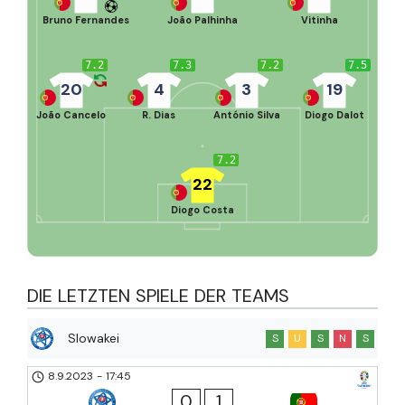
Bruno Fernandes
João Palhinha
Vitinha
7.2
7.3
7.2
7.5
20
4
3
19
João Cancelo
R. Dias
António Silva
Diogo Dalot
7.2
22
Diogo Costa
DIE LETZTEN SPIELE DER TEAMS
Slowakei
S
U
S
N
S
8.9.2023
-
17:45
0
1