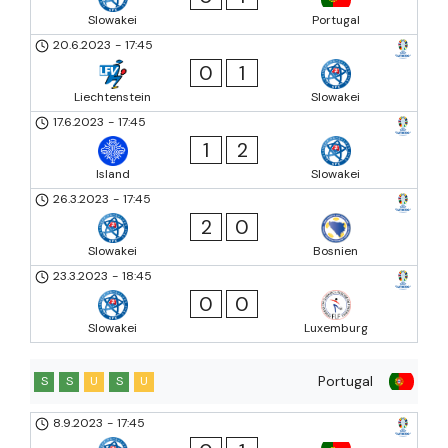
Slowakei
Portugal
20.6.2023
-
17:45
0
1
Liechtenstein
Slowakei
17.6.2023
-
17:45
1
2
Island
Slowakei
26.3.2023
-
17:45
2
0
Slowakei
Bosnien
23.3.2023
-
18:45
0
0
Slowakei
Luxemburg
Portugal
S
S
U
S
U
8.9.2023
-
17:45