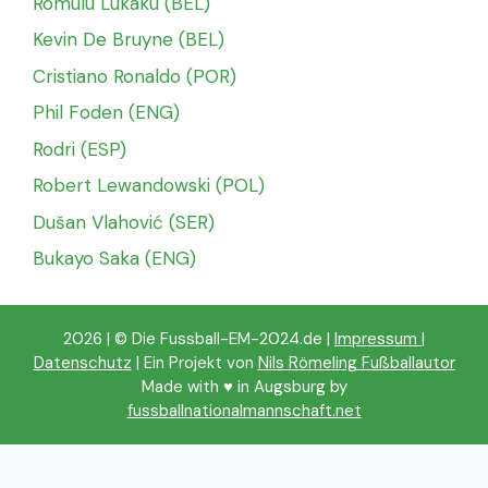
Romulu Lukaku (BEL)
Kevin De Bruyne (BEL)
Cristiano Ronaldo (POR)
Phil Foden (ENG)
Rodri (ESP)
Robert Lewandowski (POL)
Dušan Vlahović (SER)
Bukayo Saka (ENG)
2026 | © Die Fussball-EM-2024.de |
Impressum
|
Datenschutz
| Ein Projekt von
Nils Römeling Fußballautor
Made with ♥️ in Augsburg by
fussballnationalmannschaft.net