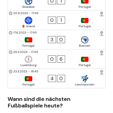
0
1
Slowakei
Portugal
20.6.2023
-
17:45
0
1
Island
Portugal
17.6.2023
-
17:45
3
0
Portugal
Bosnien
26.3.2023
-
17:45
0
6
Luxemburg
Portugal
23.3.2023
-
18:45
4
0
Portugal
Liechtenstein
Wann sind die nächsten
Fußballspiele heute?