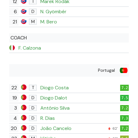
12
Marek Rodák
T
6
N. Gyömbér
D
21
M. Bero
M
COACH
F. Calzona
Portugal
22
Diogo Costa
T
7.2
19
Diogo Dalot
D
7.5
3
António Silva
D
7.2
4
R. Dias
D
7.3
20
João Cancelo
D
62'
7.2