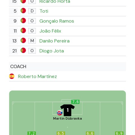
15
Ricardo Horta
O
5
Toti
D
9
Gonçalo Ramos
O
11
João Félix
O
13
Danilo Pereira
M
21
Diogo Jota
O
COACH
Roberto Martínez
7.6
1
Martin Dúbravka
7.2
6.5
6.6
6.9