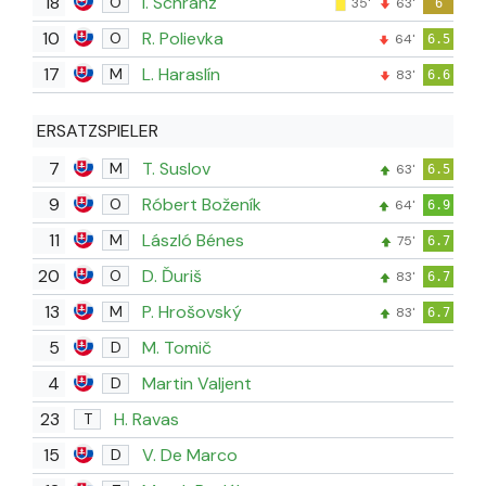
18
I. Schranz
O
35'
63'
6
10
R. Polievka
O
64'
6.5
17
L. Haraslín
M
83'
6.6
ERSATZSPIELER
7
T. Suslov
M
63'
6.5
9
Róbert Boženík
O
64'
6.9
11
László Bénes
M
75'
6.7
20
D. Ďuriš
O
83'
6.7
13
P. Hrošovský
M
83'
6.7
5
M. Tomič
D
4
Martin Valjent
D
23
H. Ravas
T
15
V. De Marco
D