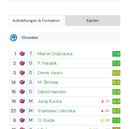
Aufstellungen & Formation
Karten
Slowakei
1
Martin Dúbravka
T
7.6
2
P. Pekarík
D
7.2
3
Denis Vavro
D
6.5
14
M. Škriniar
D
6.6
16
Dávid Hancko
D
6.9
19
Juraj Kucka
M
75'
6.9
22
Stanislav Lobotka
M
83'
6.7
8
O. Duda
M
53'
7.2