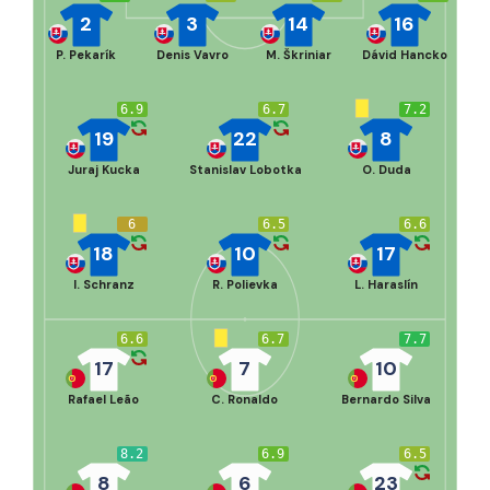
2
3
14
16
P. Pekarík
Denis Vavro
M. Škriniar
Dávid Hancko
6.9
6.7
7.2
19
22
8
Juraj Kucka
Stanislav Lobotka
O. Duda
6
6.5
6.6
18
10
17
I. Schranz
R. Polievka
L. Haraslín
6.6
6.7
7.7
17
7
10
Rafael Leão
C. Ronaldo
Bernardo Silva
8.2
6.9
6.5
8
6
23