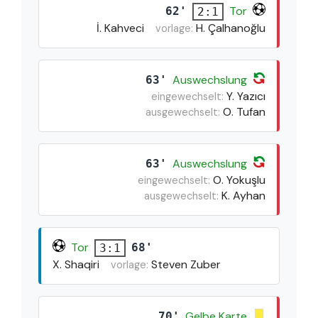
Tor
62'
2:1
İ. Kahveci
H. Çalhanoğlu
vorlage:
Auswechslung
63'
Y. Yazıcı
eingewechselt:
O. Tufan
ausgewechselt:
Auswechslung
63'
O. Yokuşlu
eingewechselt:
K. Ayhan
ausgewechselt:
Tor
68'
3:1
X. Shaqiri
Steven Zuber
vorlage:
Gelbe Karte
70'