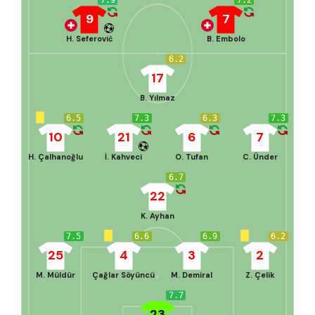
9
7
H. Seferović
B. Embolo
6.2
17
B. Yılmaz
6.5
7.3
6.3
7.3
10
21
6
7
H. Çalhanoğlu
İ. Kahveci
O. Tufan
C. Ünder
6.7
22
K. Ayhan
7.5
6.6
6.9
6.2
25
4
3
2
M. Müldür
Çağlar Söyüncü
M. Demiral
Z. Çelik
7.7
23