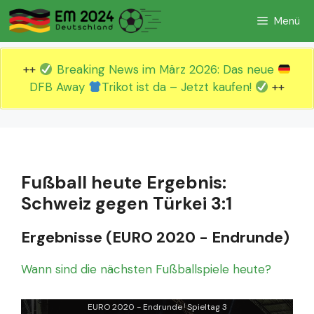
Zum
Menü
Inhalt
springen
++
Breaking News im März 2026: Das neue
DFB Away
Trikot ist da – Jetzt kaufen!
++
Fußball heute Ergebnis:
Schweiz gegen Türkei 3:1
Ergebnisse (EURO 2020 - Endrunde)
Wann sind die nächsten Fußballspiele heute?
EURO 2020 - Endrunde
Spieltag 3
|