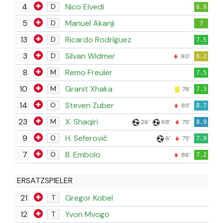
4
Nico Elvedi
D
6.9
5
Manuel Akanji
D
7
13
Ricardo Rodríguez
D
7.5
3
Silvan Widmer
D
90'
6.2
8
Remo Freuler
M
7.5
10
Granit Xhaka
M
78'
7.3
14
Steven Zuber
O
85'
8.7
23
X. Shaqiri
M
26'
68'
75'
8.9
9
H. Seferović
O
6'
75'
7.9
7
B. Embolo
O
86'
7.2
ERSATZSPIELER
21
Gregor Kobel
T
12
Yvon Mvogo
T