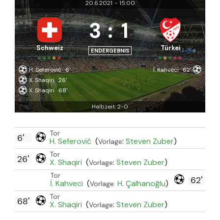
20.6.2021
-
15:00
3
:
1
Schweiz
Türkei
ENDERGEBNIS
H. Seferović
6'
İ. Kahveci
62'
X. Shaqiri
26'
X. Shaqiri
68'
Halbzeit: 2-0
Tor
6'
H. Seferović
(
:
Steven Zuber
)
Vorlage
Tor
26'
X. Shaqiri
(
:
Steven Zuber
)
Vorlage
Tor
62'
İ. Kahveci
(
H. Çalhanoğlu
)
Vorlage:
Tor
68'
X. Shaqiri
(
:
Steven Zuber
)
Vorlage