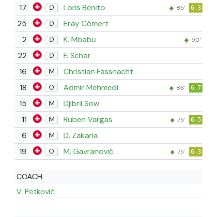
17
Loris Benito
D
85'
6.3
25
Eray Cömert
D
2
K. Mbabu
D
90'
22
F. Schar
D
16
Christian Fassnacht
M
18
Admir Mehmedi
O
86'
6.7
15
Djibril Sow
M
11
Ruben Vargas
M
75'
6.5
6
D. Zakaria
M
19
M. Gavranović
O
75'
6.3
COACH
V. Petković