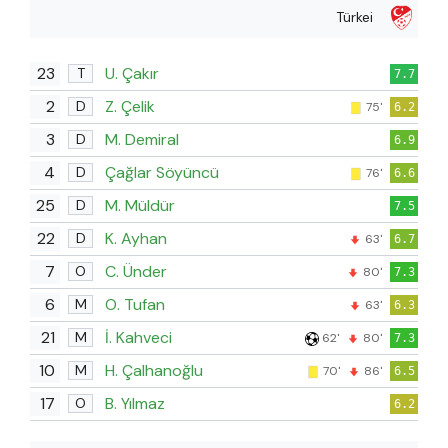
Türkei
23
U. Çakır
T
7.7
2
Z. Çelik
D
75'
6.2
3
M. Demiral
D
6.9
4
Çağlar Söyüncü
D
76'
6.6
25
M. Müldür
D
7.5
22
K. Ayhan
D
63'
6.7
7
C. Ünder
O
80'
7.3
6
O. Tufan
M
63'
6.3
21
İ. Kahveci
M
62'
80'
7.3
10
H. Çalhanoğlu
M
70'
86'
6.5
17
B. Yılmaz
O
6.2