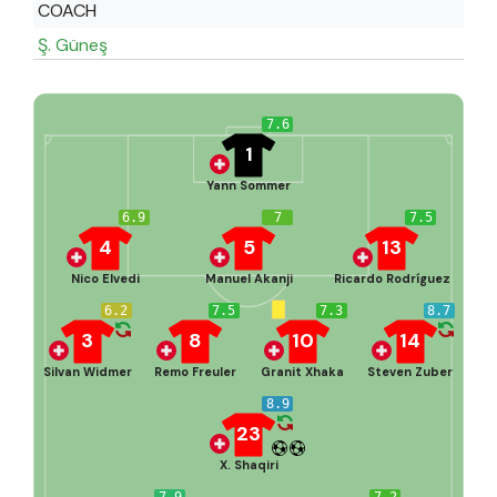
COACH
Ş. Güneş
7.6
1
Yann Sommer
6.9
7
7.5
4
5
13
Nico Elvedi
Manuel Akanji
Ricardo Rodríguez
6.2
7.5
7.3
8.7
3
8
10
14
Silvan Widmer
Remo Freuler
Granit Xhaka
Steven Zuber
8.9
23
X. Shaqiri
7.9
7.2