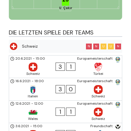
U. Çakır
DIE LETZTEN SPIELE DER TEAMS
Schweiz
N
N
U
U
N
20.6.2021
-
15:00
Europameisterschaft
3
1
Schweiz
Türkei
16.6.2021
-
18:00
Europameisterschaft
3
0
Italien
Schweiz
12.6.2021
-
12:00
Europameisterschaft
1
1
Wales
Schweiz
3.6.2021
-
15:00
Freundschaft