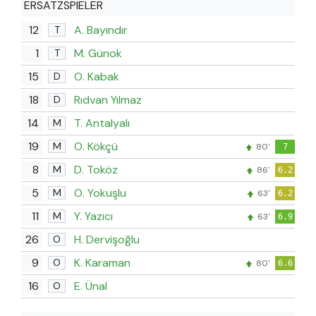
ERSATZSPIELER
12
A. Bayındır
T
1
M. Günok
T
15
O. Kabak
D
18
Rıdvan Yılmaz
D
14
T. Antalyalı
M
19
O. Kökçü
M
80'
7
8
D. Toköz
M
86'
6.2
5
O. Yokuşlu
M
63'
6.2
11
Y. Yazıcı
M
63'
6.9
26
H. Dervişoğlu
O
9
K. Karaman
O
80'
6.6
16
E. Ünal
O