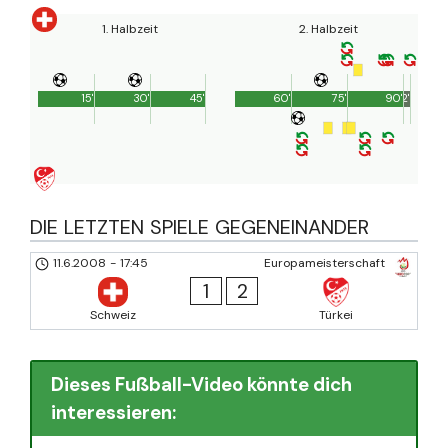
1. Halbzeit
2. Halbzeit
15'
30'
45'
60'
75'
90'
2'
DIE LETZTEN SPIELE GEGENEINANDER
11.6.2008
-
17:45
Europameisterschaft
1
2
Schweiz
Türkei
Dieses Fußball-Video könnte dich
interessieren: