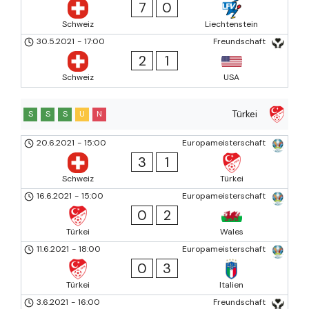
7
0
Schweiz
Liechtenstein
30.5.2021
-
17:00
Freundschaft
2
1
Schweiz
USA
Türkei
S
S
S
U
N
20.6.2021
-
15:00
Europameisterschaft
3
1
Schweiz
Türkei
16.6.2021
-
15:00
Europameisterschaft
0
2
Türkei
Wales
11.6.2021
-
18:00
Europameisterschaft
0
3
Türkei
Italien
3.6.2021
-
16:00
Freundschaft