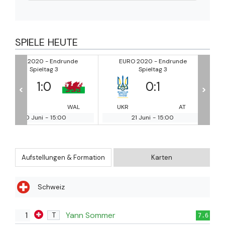
SPIELE HEUTE
de
EURO 2020 - Endrunde
EURO 2020 - Endrunde
Spieltag 3
Spieltag 3
0
:
1
0
:
3
<
>
WAL
UKR
AT
MAC
NE
21 Juni
-
15:00
21 Juni
-
15:00
Aufstellungen & Formation
Karten
Schweiz
1
Yann Sommer
T
7.6