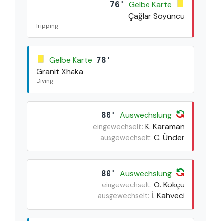
Gelbe Karte
76'
Çağlar Söyüncü
Tripping
Gelbe Karte
78'
Granit Xhaka
Diving
Auswechslung
80'
K. Karaman
eingewechselt:
C. Ünder
ausgewechselt:
Auswechslung
80'
O. Kökçü
eingewechselt:
İ. Kahveci
ausgewechselt: