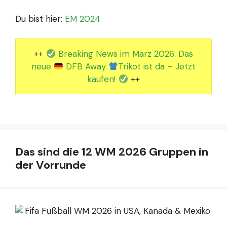
Du bist hier:
EM 2024
++
Breaking News im März 2026: Das
neue
DFB Away
Trikot ist da – Jetzt
kaufen!
++
Das sind die 12 WM 2026 Gruppen in
der Vorrunde