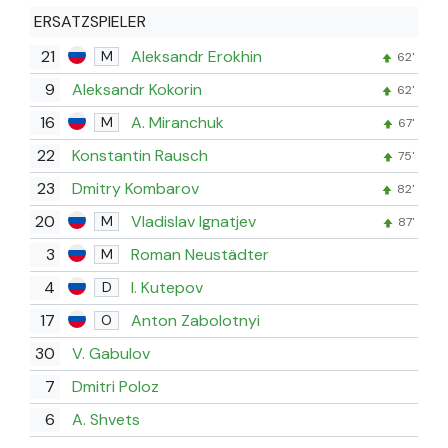
ERSATZSPIELER
21
Aleksandr Erokhin
M
62'
9
Aleksandr Kokorin
62'
16
A. Miranchuk
M
67'
22
Konstantin Rausch
75'
23
Dmitry Kombarov
82'
20
Vladislav Ignatjev
M
87'
3
Roman Neustädter
M
4
I. Kutepov
D
17
Anton Zabolotnyi
O
30
V. Gabulov
7
Dmitri Poloz
6
A. Shvets