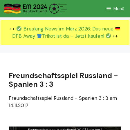
Zum
Menü
Inhalt
springen
++
Breaking News im März 2026: Das neue
DFB Away
Trikot ist da – Jetzt kaufen!
++
Freundschaftsspiel Russland -
Spanien 3 : 3
Freundschaftsspiel Russland - Spanien 3 : 3 am
14.11.2017
Freundschaftsspiele National 2017
Spieltag 1
|