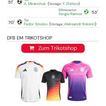
51'
A. Miranchuk
(
:
Y. Zhirkov
)
Vorlage
Elfmetertor
53'
Sergio Ramos
Tor
70'
Fedor Smolov
(
:
Aleksandr Kokorin
)
Vorlage
DFB EM TRIKOTSHOP
Zum Trikotshop