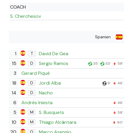
COACH
S. Cherchesov
Spanien
1
David De Gea
T
15
Sergio Ramos
D
35'
53'
58'
3
Gerard Piqué
18
Jordi Alba
D
9'
46'
14
Nacho
D
6
Andrés Iniesta
46'
5
S. Busquets
M
58'
10
Thiago Alcântara
M
60'
20
Marco Asensio
O