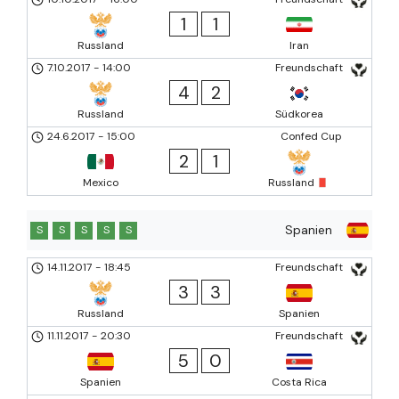
1
1
Russland
Iran
7.10.2017
-
14:00
Freundschaft
4
2
Russland
Südkorea
24.6.2017
-
15:00
Confed Cup
2
1
Mexico
Russland
Spanien
S
S
S
S
S
14.11.2017
-
18:45
Freundschaft
3
3
Russland
Spanien
11.11.2017
-
20:30
Freundschaft
5
0
Spanien
Costa Rica