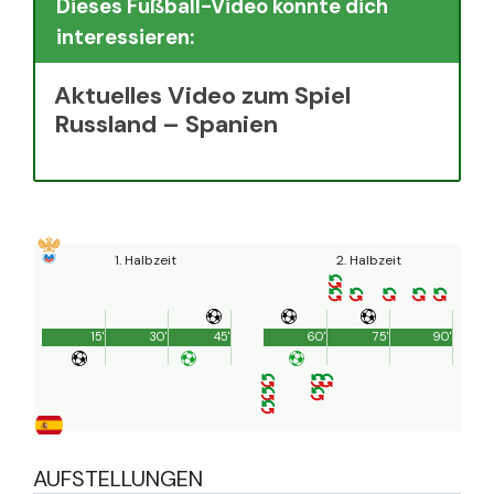
Dieses Fußball-Video könnte dich
interessieren:
Aktuelles Video zum Spiel
Russland – Spanien
1. Halbzeit
2. Halbzeit
15'
30'
45'
60'
75'
90'
AUFSTELLUNGEN