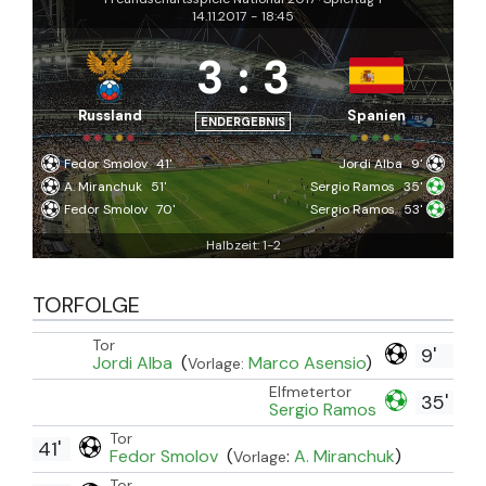
14.11.2017
-
18:45
3
:
3
Russland
Spanien
ENDERGEBNIS
Fedor Smolov
41'
Jordi Alba
9'
A. Miranchuk
51'
Sergio Ramos
35'
Fedor Smolov
70'
Sergio Ramos
53'
Halbzeit: 1-2
TORFOLGE
Tor
9'
Jordi Alba
(
Marco Asensio
)
Vorlage:
Elfmetertor
35'
Sergio Ramos
Tor
41'
Fedor Smolov
(
:
A. Miranchuk
)
Vorlage
Tor