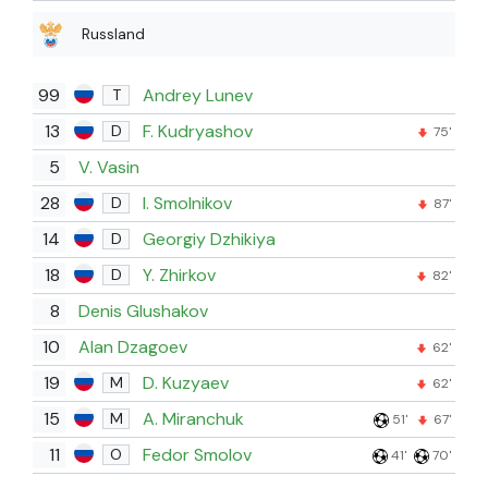
Russland
99
Andrey Lunev
T
13
F. Kudryashov
D
75'
5
V. Vasin
28
I. Smolnikov
D
87'
14
Georgiy Dzhikiya
D
18
Y. Zhirkov
D
82'
8
Denis Glushakov
10
Alan Dzagoev
62'
19
D. Kuzyaev
M
62'
15
A. Miranchuk
M
51'
67'
11
Fedor Smolov
O
41'
70'