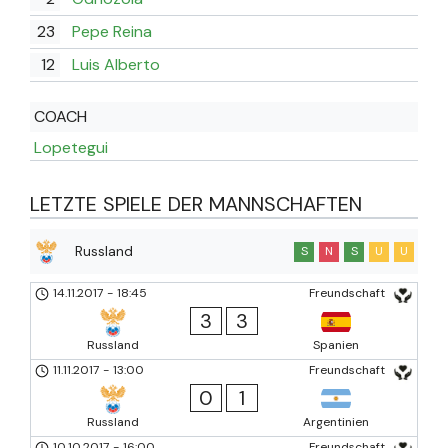
23
Pepe Reina
12
Luis Alberto
COACH
Lopetegui
LETZTE SPIELE DER MANNSCHAFTEN
Russland
S
N
S
U
U
14.11.2017
-
18:45
Freundschaft
3
3
Russland
Spanien
11.11.2017
-
13:00
Freundschaft
0
1
Russland
Argentinien
10.10.2017
-
16:00
Freundschaft