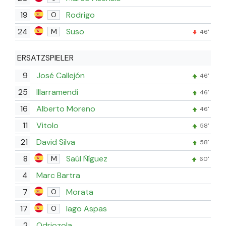
19
Rodrigo
O
24
Suso
M
46'
ERSATZSPIELER
9
José Callejón
46'
25
Illarramendi
46'
16
Alberto Moreno
46'
11
Vitolo
58'
21
David Silva
58'
8
Saúl Ñíguez
M
60'
4
Marc Bartra
7
Morata
O
17
Iago Aspas
O
2
Odriozola