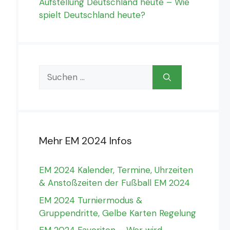
Aufstellung Deutschland heute – Wie
spielt Deutschland heute?
Suchen
nach:
022
Bundesliga 2021/2022
Bundesliga 2021/2022
Mehr EM 2024 Infos
Spieltag 25
Spieltag 25
2
:
1
3
:
2
EM 2024 Kalender, Termine, Uhrzeiten
EIN
BOC
GRE
STU
MO
& Anstoßzeiten der Fußball EM 2024
5 März
-
13:30
5 März
-
16:30
EM 2024 Turniermodus &
Gruppendritte, Gelbe Karten Regelung