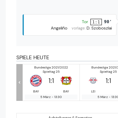
Tor
90'
1:1
Angeliño
D. Szoboszlai
vorlage:
SPIELE HEUTE
21/2022
Bundesliga 2021/2022
Bundesliga 2021
25
Spieltag 25
Spieltag 25
1
:
1
1
:
1
<
AUG
BAY
BAY
LEI
8:30
5 März
-
13:30
5 März
-
13:3
Aufstellungen & Formation