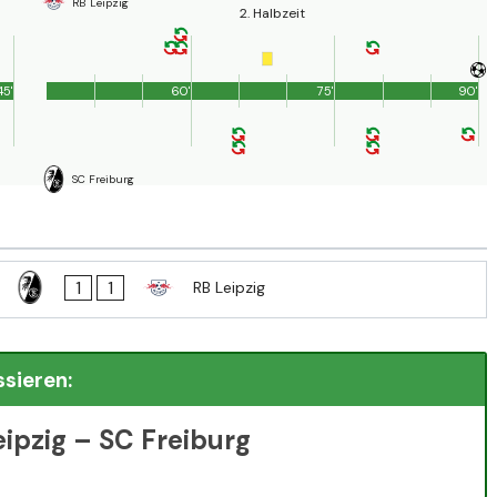
RB Leipzig
2. Halbzeit
45'
60'
75'
90'
SC Freiburg
1
1
RB Leipzig
ssieren:
eipzig – SC Freiburg