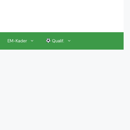
EM-Kader
Qualif.
EM 2024 Gruppenauslosung
EM 2024 Kalender, Termine
EM 2024 Anstoßzeiten & Uhrzeiten
EM 2024 Tickets Preise & Eintrittskarten