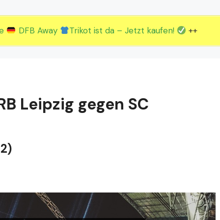
2.EM Spieltag vom 19. bis 22.06.
3.EM Spieltag vom 23. bis 26.06.
ue
DFB Away
Trikot ist da – Jetzt kaufen!
++
RB Leipzig gegen SC
2)