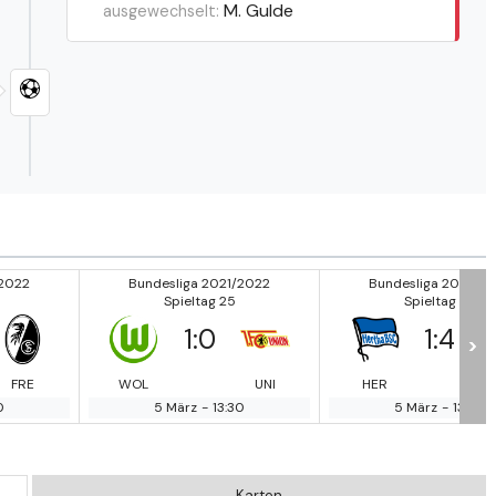
M. Gulde
ausgewechselt:
/2022
Bundesliga 2021/2022
Bundesliga 2021/2
Spieltag 25
Spieltag 25
1
:
0
1
:
4
>
FRE
WOL
UNI
HER
0
5 März
-
13:30
5 März
-
13:30
Karten