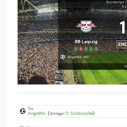
Bundesliga 
5.3
1
RB Leipzig
EN
S
N
S
S
S
Angeliño
90'
H
Tor
Angeliño
(
:
D. Szoboszlai
)
Vorlage