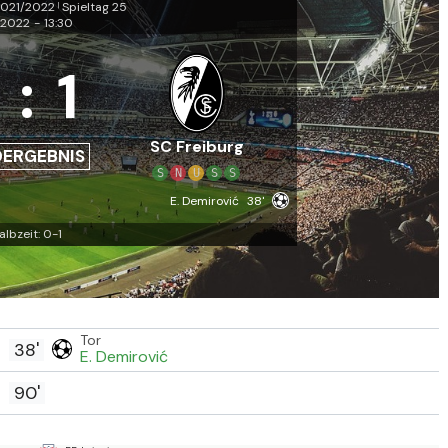
2021/2022
Spieltag 25
|
.2022
-
13:30
:
1
SC Freiburg
DERGEBNIS
S
N
U
S
S
E. Demirović
38'
albzeit: 0-1
Tor
38'
E. Demirović
90'