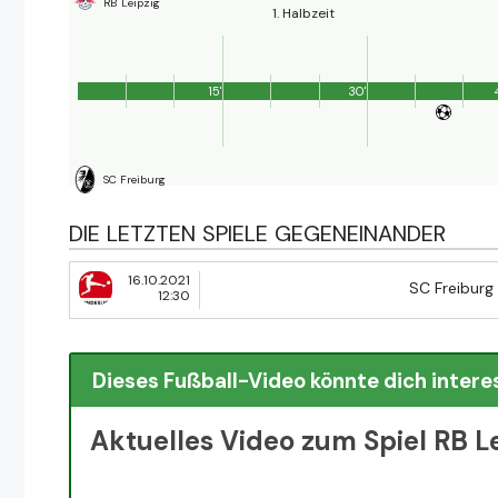
RB Leipzig
1. Halbzeit
15'
30'
SC Freiburg
DIE LETZTEN SPIELE GEGENEINANDER
16.10.2021
SC Freiburg
12:30
Dieses Fußball-Video könnte dich intere
Aktuelles Video zum Spiel RB L