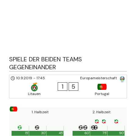
SPIELE DER BEIDEN TEAMS
GEGENEINANDER
10.9.2019
-
17:45
Europameisterschaft
1
5
Litauen
Portugal
1. Halbzeit
2. Halbzeit
15'
30'
45'
60'
75'
90'