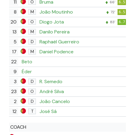
11
Bruma
O
66'
6.5
8
João Moutinho
M
72'
6.5
20
Diogo Jota
O
83'
6.7
13
Danilo Pereira
M
5
Raphaël Guerreiro
D
17
Daniel Podence
M
22
Beto
9
Éder
3
R. Semedo
D
23
André Silva
O
2
João Cancelo
D
12
José Sá
T
COACH