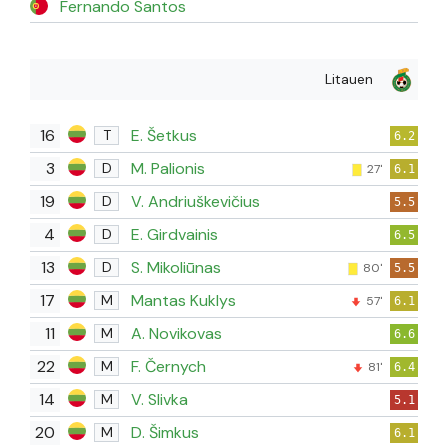
Fernando Santos
Litauen
16
E. Šetkus
T
6.2
3
M. Palionis
D
27'
6.1
19
V. Andriuškevičius
D
5.5
4
E. Girdvainis
D
6.5
13
S. Mikoliūnas
D
80'
5.5
17
Mantas Kuklys
M
57'
6.1
11
A. Novikovas
M
6.6
22
F. Černych
M
81'
6.4
14
V. Slivka
M
5.1
20
D. Šimkus
M
6.1