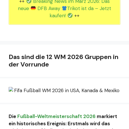
++
Breaking News im März 2026: Das
neue
DFB Away
Trikot ist da – Jetzt
kaufen!
++
Das sind die 12 WM 2026 Gruppen in
der Vorrunde
Die
Fußball-Weltmeisterschaft 2026
markiert
ein historisches Ereignis: Erstmals wird das