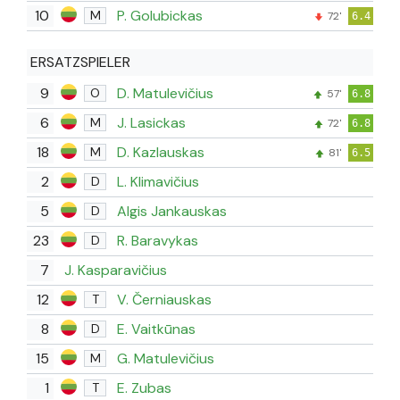
10
P. Golubickas
M
72'
6.4
ERSATZSPIELER
9
D. Matulevičius
O
57'
6.8
6
J. Lasickas
M
72'
6.8
18
D. Kazlauskas
M
81'
6.5
2
L. Klimavičius
D
5
Algis Jankauskas
D
23
R. Baravykas
D
7
J. Kasparavičius
12
V. Černiauskas
T
8
E. Vaitkūnas
D
15
G. Matulevičius
M
1
E. Zubas
T