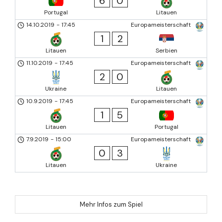
6
0
Portugal
Litauen
14.10.2019
-
17:45
Europameisterschaft
1
2
Litauen
Serbien
11.10.2019
-
17:45
Europameisterschaft
2
0
Ukraine
Litauen
10.9.2019
-
17:45
Europameisterschaft
1
5
Litauen
Portugal
7.9.2019
-
15:00
Europameisterschaft
0
3
Litauen
Ukraine
Mehr Infos zum Spiel