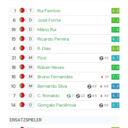
1
Rui Patrício
T
6.8
6
José Fonte
D
7.1
19
Mário Rui
D
7.6
15
Ricardo Pereira
D
8.2
4
R. Dias
D
6.8
21
Pizzi
M
52'
8.7
18
Rúben Neves
M
7.6
16
Bruno Fernandes
M
72'
7.7
10
Bernardo Silva
M
63'
66'
9.0
7
C. Ronaldo
O
7'
22'
65'
83'
9.3
14
Gonçalo Paciência
O
56'
8.7
ERSATZSPIELER