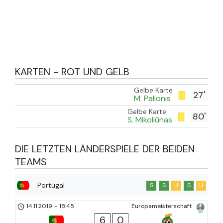
KARTEN - ROT UND GELB
Gelbe Karte
27'
M. Palionis
Gelbe Karte
80'
S. Mikoliūnas
DIE LETZTEN LÄNDERSPIELE DER BEIDEN
TEAMS
Portugal
S
S
U
S
U
14.11.2019
-
18:45
Europameisterschaft
6
0