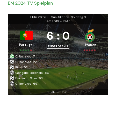
EM 2024 TV Spielplan
EURO 2020 - Qualifikation
Spieltag 9
|
14.11.2019
-
18:45
6
:
0
Portugal
Litauen
ENDERGEBNIS
C. Ronaldo
7'
C. Ronaldo
22'
Pizzi
52'
Gonçalo Paciência
56'
Bernardo Silva
63'
C. Ronaldo
65'
Halbzeit: 2-0