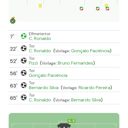
Elfmetertor
7'
C. Ronaldo
Tor
22'
C. Ronaldo
(
:
Gonçalo Paciência
)
Vorlage
Tor
52'
Pizzi
(
:
Bruno Fernandes
)
Vorlage
Tor
56'
Gonçalo Paciência
Tor
63'
Bernardo Silva
(
:
Ricardo Pereira
)
Vorlage
Tor
65'
C. Ronaldo
(
:
Bernardo Silva
)
Vorlage
6.8