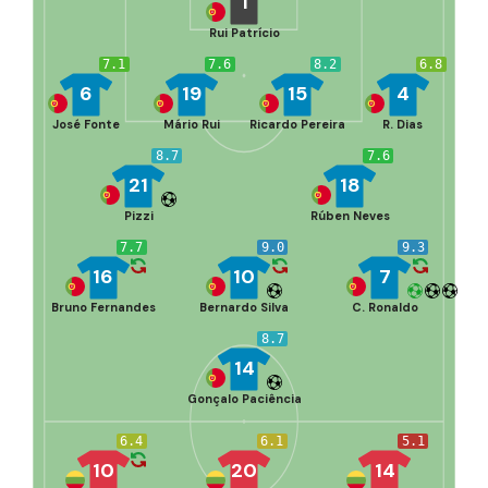
1
Rui Patrício
7.1
7.6
8.2
6.8
6
19
15
4
José Fonte
Mário Rui
Ricardo Pereira
R. Dias
8.7
7.6
21
18
Pizzi
Rúben Neves
7.7
9.0
9.3
16
10
7
Bruno Fernandes
Bernardo Silva
C. Ronaldo
8.7
14
Gonçalo Paciência
6.4
6.1
5.1
10
20
14