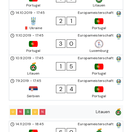
Portugal
Litauen
14.10.2019
-
17:45
Europameisterschaft
2
1
Ukraine
Portugal
11.10.2019
-
17:45
Europameisterschaft
3
0
Portugal
Luxemburg
10.9.2019
-
17:45
Europameisterschaft
1
5
Litauen
Portugal
7.9.2019
-
17:45
Europameisterschaft
2
4
Serbien
Portugal
Litauen
U
N
S
U
N
14.11.2019
-
18:45
Europameisterschaft