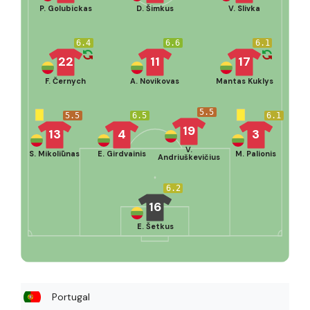
P. Golubickas
D. Šimkus
V. Slivka
6.4
6.6
6.1
22
11
17
F. Černych
A. Novikovas
Mantas Kuklys
5.5
5.5
6.5
6.1
19
13
4
3
V.
S. Mikoliūnas
E. Girdvainis
M. Palionis
Andriuškevičius
6.2
16
E. Šetkus
Portugal