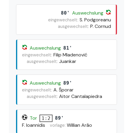
Auswechslung
80'
S. Podgoreanu
eingewechselt:
P. Cornud
ausgewechselt:
Auswechslung
81'
Filip Mladenović
eingewechselt:
Juankar
ausgewechselt:
Auswechslung
89'
A. Šporar
eingewechselt:
Aitor Cantalapiedra
ausgewechselt:
Tor
89'
1:2
F. Ioannidis
Willian Arão
vorlage: