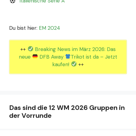
Italienische Serie A
Du bist hier:
EM 2024
++
Breaking News im März 2026: Das
neue
DFB Away
Trikot ist da – Jetzt
kaufen!
++
Das sind die 12 WM 2026 Gruppen in
der Vorrunde