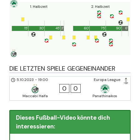
1. Halbzeit
2. Halbzeit
15'
30'
45'
3'
60'
75'
90'
6'
DIE LETZTEN SPIELE GEGENEINANDER
5.10.2023
-
19:00
Europa League
0
0
Maccabi Haifa
Panathinaikos
Dieses Fußball-Video könnte dich
interessieren: