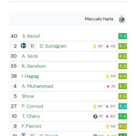
Maccabi Haifa
40
S. Keouf
7.9
2
D. Sundgren
D
45'
46'
6.7
30
A. Seck
6.6
55
R. Gershon
6.6
28
I. Hagag
59'
6.6
4
A. Muhammad
32'
6.7
5
Show
6.6
27
P. Cornud
36'
80'
8.3
10
T. Chery
74'
80'
7.6
9
F. Pierrot
46'
6.3