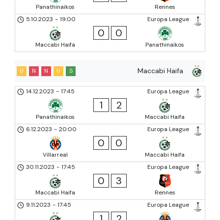
Panathinaikos
Rennes
5.10.2023
-
19:00
Europa League
0
0
Maccabi Haifa
Panathinaikos
Maccabi Haifa
U
N
N
U
S
14.12.2023
-
17:45
Europa League
1
2
Panathinaikos
Maccabi Haifa
6.12.2023
-
20:00
Europa League
0
0
Villarreal
Maccabi Haifa
30.11.2023
-
17:45
Europa League
0
3
Maccabi Haifa
Rennes
9.11.2023
-
17:45
Europa League
1
2