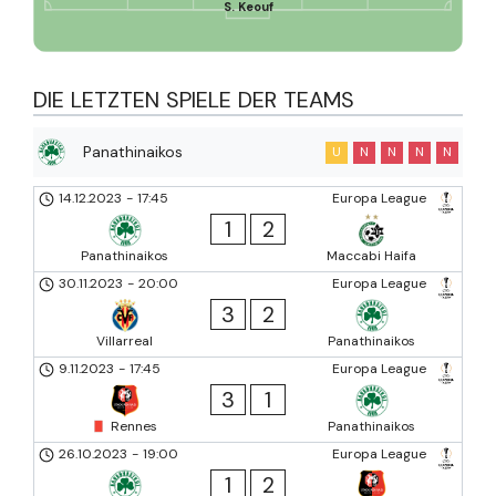
S. Keouf
DIE LETZTEN SPIELE DER TEAMS
Panathinaikos
U
N
N
N
N
14.12.2023
-
17:45
Europa League
1
2
Panathinaikos
Maccabi Haifa
30.11.2023
-
20:00
Europa League
3
2
Villarreal
Panathinaikos
9.11.2023
-
17:45
Europa League
3
1
Rennes
Panathinaikos
26.10.2023
-
19:00
Europa League
1
2