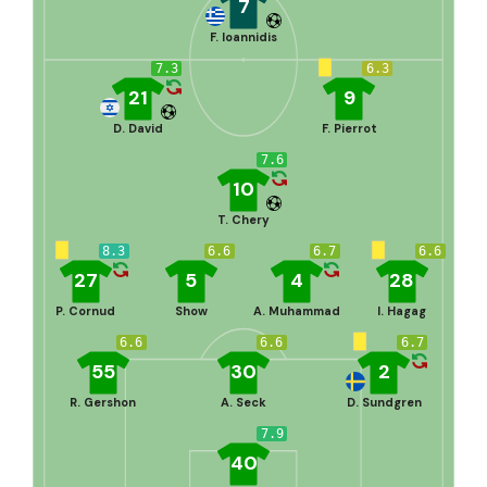
7
F. Ioannidis
7.3
6.3
21
9
D. David
F. Pierrot
7.6
10
T. Chery
8.3
6.6
6.7
6.6
27
5
4
28
P. Cornud
Show
A. Muhammad
I. Hagag
6.6
6.6
6.7
55
30
2
R. Gershon
A. Seck
D. Sundgren
7.9
40