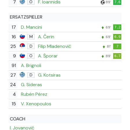
7
F. Ioannidis
O
89'
7.6
ERSATZSPIELER
17
D. Mancini
69'
7.2
16
A. Čerin
M
69'
6.9
25
Filip Mladenović
D
81'
7
9
A. Šporar
O
89'
6.7
91
A. Brignoli
27
G. Kotsiras
D
24
G. Sideras
4
Rubén Pérez
15
V. Xenopoulos
COACH
I. Jovanović