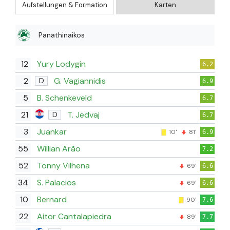
Aufstellungen & Formation
Karten
Panathinaikos
12
Yury Lodygin
6.2
2
G. Vagiannidis
D
6.9
5
B. Schenkeveld
6.7
21
T. Jedvaj
D
6.7
3
Juankar
10'
81'
6.9
55
Willian Arão
7.2
52
Tonny Vilhena
69'
6.6
34
S. Palacios
69'
6.6
10
Bernard
90'
7.6
22
Aitor Cantalapiedra
89'
7.7