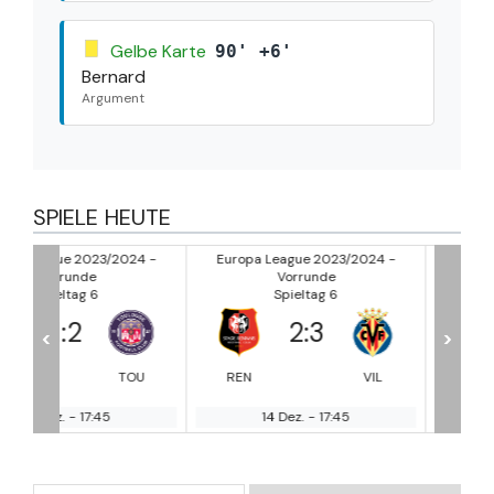
Gelbe Karte
90' +6'
Bernard
Argument
SPIELE HEUTE
024 -
Europa League 2023/2024 -
Europa League 2023/2024
Vorrunde
Vorrunde
Spieltag 6
Spieltag 6
2
:
3
1
:
2
<
>
OU
REN
VIL
PAN
MA
14 Dez.
-
17:45
14 Dez.
-
17:45