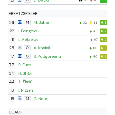
21
D. David
O
20'
67'
7.3
ERSATZSPIELER
26
M. Jaber
M
32'
66'
6.9
22
I. Feingold
46'
6.7
11
L. Refaelov
67'
6.5
25
A. Khalaili
O
80'
6.3
17
S. Podgoreanu
O
80'
6.3
77
R. Fucs
34
H. Shibli
44
L. Šimić
16
I. Nitzan
18
G. Naor
M
COACH