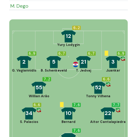
M. Dego
6.2
12
Yury Lodygin
6.9
6.7
6.7
6.9
2
5
21
3
G. Vagiannidis
B. Schenkeveld
T. Jedvaj
Juankar
7.2
6.6
55
52
Willian Arão
Tonny Vilhena
6.6
7.6
7.7
34
10
22
S. Palacios
Bernard
Aitor Cantalapiedra
7.6