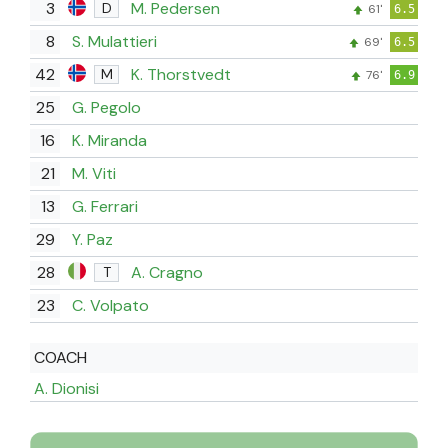
3
M. Pedersen
D
61'
6.5
8
S. Mulattieri
69'
6.5
42
K. Thorstvedt
M
76'
6.9
25
G. Pegolo
16
K. Miranda
21
M. Viti
13
G. Ferrari
29
Y. Paz
28
A. Cragno
T
23
C. Volpato
COACH
A. Dionisi