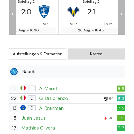
Spieltag 2
Spieltag 2
2
:
1
4
:
1
<
>
EMP
VER
ROM
MIL
TO
26 Aug.
-
18:45
26 Aug.
-
18:45
Aufstellungen & Formation
Karten
Napoli
1
A. Meret
T
6.9
22
G. Di Lorenzo
D
64'
8.3
13
A. Rrahmani
D
7.5
5
Juan Jesus
90'
7
17
Mathías Olivera
7.7