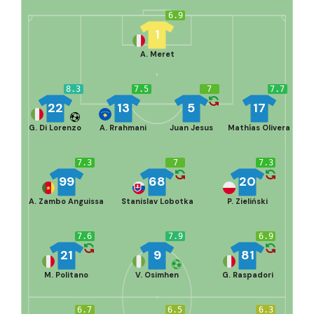
6.9
1
A. Meret
8.3
7.5
7
7.7
22
13
5
17
G. Di Lorenzo
A. Rrahmani
Juan Jesus
Mathías Olivera
7.3
7
7.3
99
68
20
A. Zambo Anguissa
Stanislav Lobotka
P. Zieliński
7.6
7.9
6.9
21
9
81
M. Politano
V. Osimhen
G. Raspadori
6.7
6.5
6.3