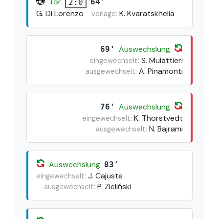
Tor
64'
2:0
G. Di Lorenzo
K. Kvaratskhelia
vorlage:
Auswechslung
69'
S. Mulattieri
eingewechselt:
A. Pinamonti
ausgewechselt:
Auswechslung
76'
K. Thorstvedt
eingewechselt:
N. Bajrami
ausgewechselt:
Auswechslung
83'
J. Cajuste
eingewechselt:
P. Zieliński
ausgewechselt: