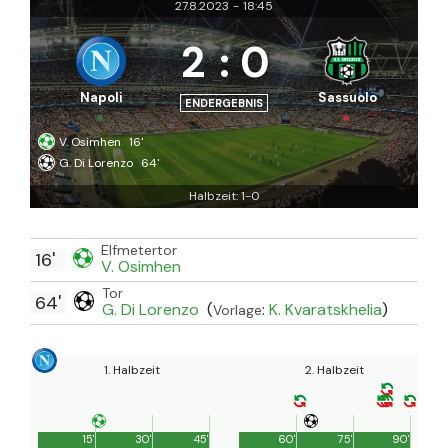
27.8.2023
-
18:45
2
:
0
Napoli
Sassuolo
ENDERGEBNIS
V. Osimhen
16'
G. Di Lorenzo
64'
Halbzeit: 1-0
Elfmetertor
16'
V. Osimhen
Tor
64'
G. Di Lorenzo
(
:
K. Kvaratskhelia
)
Vorlage
1. Halbzeit
2. Halbzeit
15'
30'
45'
60'
75'
90'