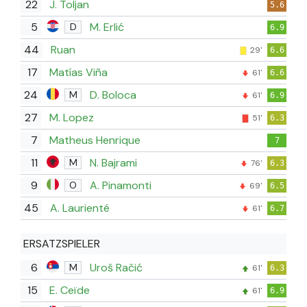
22
J. Toljan
5.6
5
M. Erlić
D
6.9
44
Ruan
29'
6.6
17
Matías Viña
61'
6.6
24
D. Boloca
M
61'
6.9
27
M. Lopez
51'
6.3
7
Matheus Henrique
7
11
N. Bajrami
M
76'
6.3
9
A. Pinamonti
O
69'
6.5
45
A. Laurienté
61'
6.7
ERSATZSPIELER
6
Uroš Račić
M
61'
6.3
15
E. Ceïde
61'
6.9