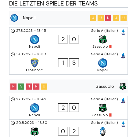
DIE LETZTEN SPIELE DER TEAMS
Napoli
U
U
N
U
U
27.8.2023
-
18:45
Serie A (Italien)
2
0
Napoli
Sassuolo
19.8.2023
-
16:30
Serie A (Italien)
1
3
Frosinone
Napoli
Sassuolo
N
S
N
N
U
27.8.2023
-
18:45
Serie A (Italien)
2
0
Napoli
Sassuolo
20.8.2023
-
16:30
Serie A (Italien)
0
2