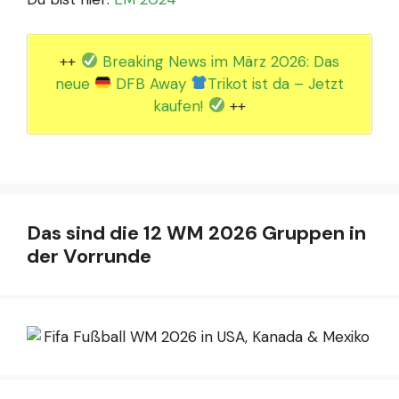
++
Breaking News im März 2026: Das
neue
DFB Away
Trikot ist da – Jetzt
kaufen!
++
Das sind die 12 WM 2026 Gruppen in
der Vorrunde