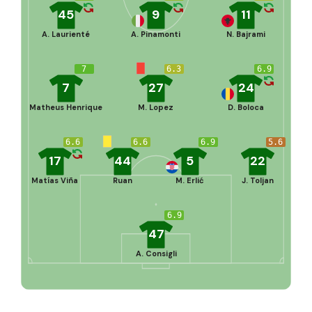
45
9
11
A. Laurienté
A. Pinamonti
N. Bajrami
7
6.3
6.9
7
27
24
Matheus Henrique
M. Lopez
D. Boloca
6.6
6.6
6.9
5.6
17
44
5
22
Matías Viña
Ruan
M. Erlić
J. Toljan
6.9
47
A. Consigli