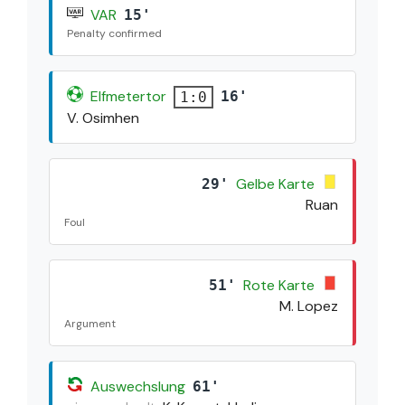
VAR
15'
Penalty confirmed
Elfmetertor
16'
1:0
V. Osimhen
Gelbe Karte
29'
Ruan
Foul
Rote Karte
51'
M. Lopez
Argument
Auswechslung
61'