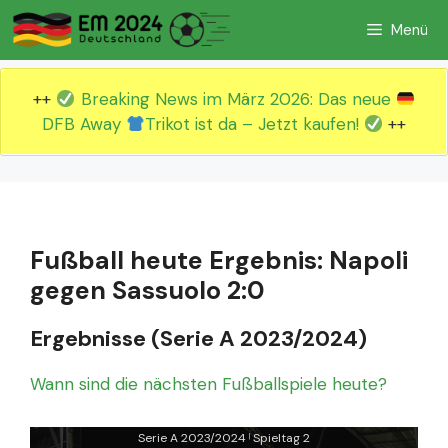
Zum
Menü
Inhalt
springen
++
Breaking News im März 2026: Das neue
DFB Away
Trikot ist da – Jetzt kaufen!
++
Fußball heute Ergebnis: Napoli
gegen Sassuolo 2:0
Ergebnisse (Serie A 2023/2024)
Wann sind die nächsten Fußballspiele heute?
Serie A 2023/2024
Spieltag 2
|