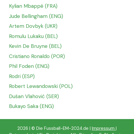
Kylian Mbappé (FRA)
Jude Bellingham (ENG)
Artem Dovbyk (UKR)
Romulu Lukaku (BEL)
Kevin De Bruyne (BEL)
Cristiano Ronaldo (POR)
Phil Foden (ENG)
Rodri (ESP)
Robert Lewandowski (POL)
Dušan Vlahović (SER)
Bukayo Saka (ENG)
2026 | © Die Fussball-EM-2024.de |
Impressum
|