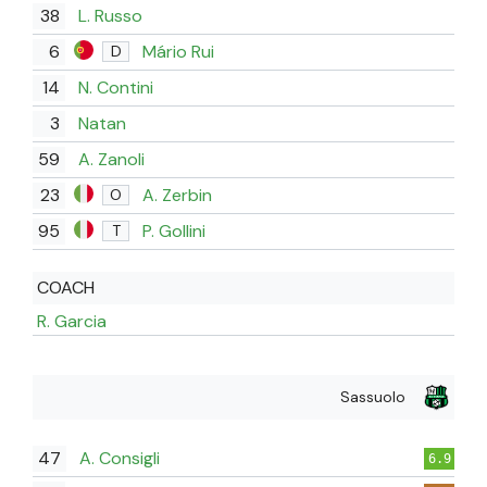
38
L. Russo
6
Mário Rui
D
14
N. Contini
3
Natan
59
A. Zanoli
23
A. Zerbin
O
95
P. Gollini
T
COACH
R. Garcia
Sassuolo
47
A. Consigli
6.9