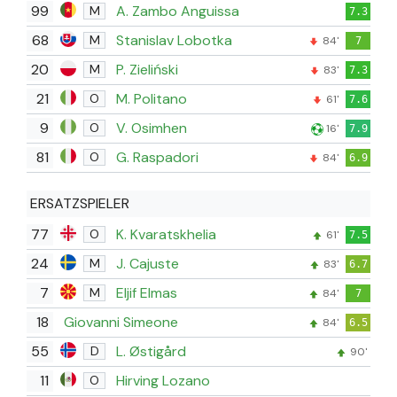
99
A. Zambo Anguissa
M
7.3
68
Stanislav Lobotka
M
84'
7
20
P. Zieliński
M
83'
7.3
21
M. Politano
O
61'
7.6
9
V. Osimhen
O
16'
7.9
81
G. Raspadori
O
84'
6.9
ERSATZSPIELER
77
K. Kvaratskhelia
O
61'
7.5
24
J. Cajuste
M
83'
6.7
7
Eljif Elmas
M
84'
7
18
Giovanni Simeone
84'
6.5
55
L. Østigård
D
90'
11
Hirving Lozano
O