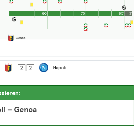
60'
75'
90'
3'
Genoa
2
2
Napoli
ssieren:
li – Genoa