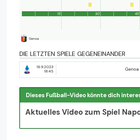
15'
30'
45'
Genoa
DIE LETZTEN SPIELE GEGENEINANDER
16.9.2023
Genoa
18:45
Dieses Fußball-Video könnte dich intere
Aktuelles Video zum Spiel Napo