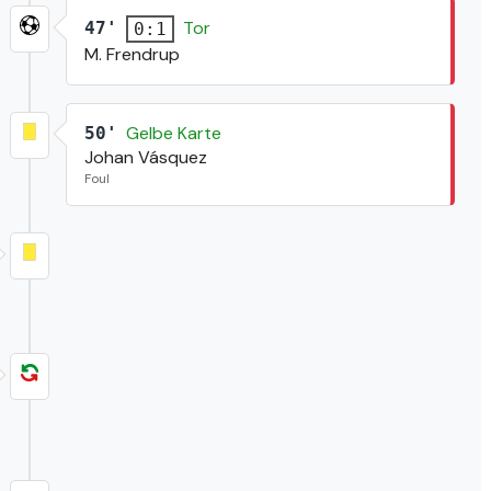
Tor
47'
0:1
M. Frendrup
Gelbe Karte
50'
Johan Vásquez
Foul