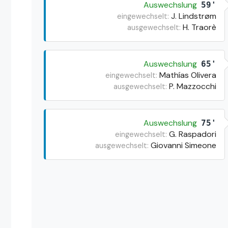
Auswechslung
59'
J. Lindstrøm
eingewechselt:
H. Traorè
ausgewechselt:
Auswechslung
65'
Mathías Olivera
eingewechselt:
P. Mazzocchi
ausgewechselt:
Auswechslung
75'
G. Raspadori
eingewechselt:
Giovanni Simeone
ausgewechselt: