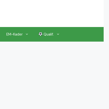
EM-Kader
Qualif.
EM 2024 Gruppenauslosung
EM 2024 Kalender, Termine
EM 2024 Anstoßzeiten & Uhrzeiten
EM 2024 Tickets Preise & Eintrittskarten