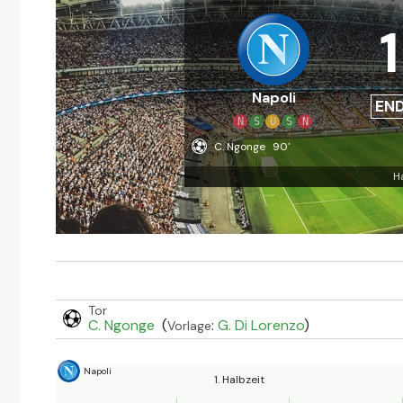
1
Napoli
EN
N
S
U
S
N
C. Ngonge
90'
H
Tor
C. Ngonge
(
:
G. Di Lorenzo
)
Vorlage
Napoli
1. Halbzeit