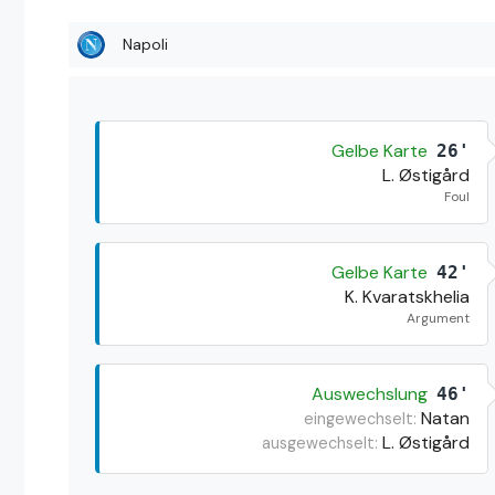
Napoli
Gelbe Karte
26'
L. Østigård
Foul
Gelbe Karte
42'
K. Kvaratskhelia
Argument
Auswechslung
46'
Natan
eingewechselt:
L. Østigård
ausgewechselt: