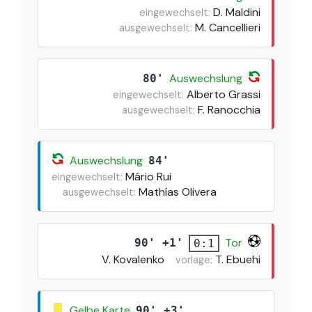
D. Maldini
eingewechselt:
M. Cancellieri
ausgewechselt:
Auswechslung
80'
Alberto Grassi
eingewechselt:
F. Ranocchia
ausgewechselt:
Auswechslung
84'
Mário Rui
eingewechselt:
Mathías Olivera
ausgewechselt:
Tor
90' +1'
0:1
V. Kovalenko
T. Ebuehi
vorlage:
Gelbe Karte
90' +3'