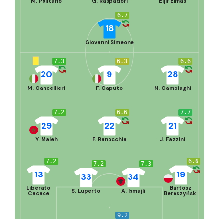
M. Politano
G. Raspadori
Eljif Elmas
6.7
18
Giovanni Simeone
7.3
6.3
6.6
20
9
28
M. Cancellieri
F. Caputo
N. Cambiaghi
7.2
6.6
7.7
29
22
21
Y. Maleh
F. Ranocchia
J. Fazzini
7.2
6.6
7.2
7.3
13
19
33
34
Liberato
Bartosz
S. Luperto
A. Ismajli
Cacace
Bereszyński
9.2