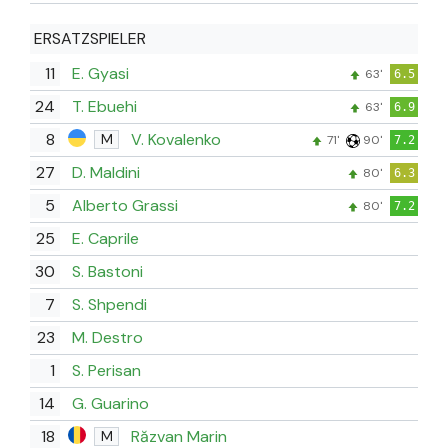
ERSATZSPIELER
11
E. Gyasi
63'
6.5
24
T. Ebuehi
63'
6.9
8
V. Kovalenko
M
71'
90'
7.2
27
D. Maldini
80'
6.3
5
Alberto Grassi
80'
7.2
25
E. Caprile
30
S. Bastoni
7
S. Shpendi
23
M. Destro
1
S. Perisan
14
G. Guarino
18
Răzvan Marin
M