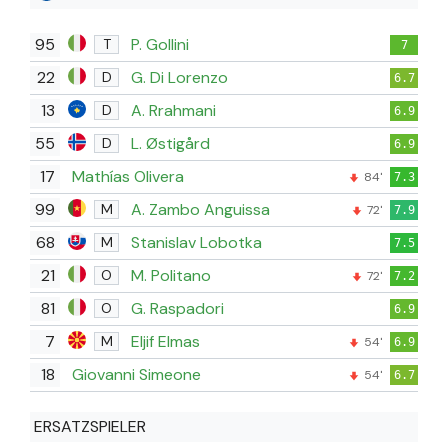
95
P. Gollini
T
7
22
G. Di Lorenzo
D
6.7
13
A. Rrahmani
D
6.9
55
L. Østigård
D
6.9
17
Mathías Olivera
84'
7.3
99
A. Zambo Anguissa
M
72'
7.9
68
Stanislav Lobotka
M
7.5
21
M. Politano
O
72'
7.2
81
G. Raspadori
O
6.9
7
Eljif Elmas
M
54'
6.9
18
Giovanni Simeone
54'
6.7
ERSATZSPIELER