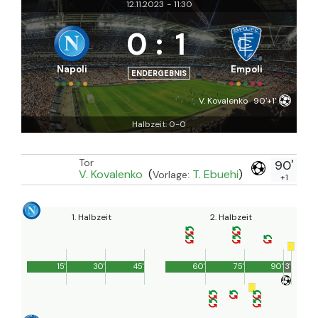
12.11.2023
-
11:30
0
:
1
Napoli
Empoli
ENDERGEBNIS
V. Kovalenko
90'+1'
Halbzeit: 0-0
Tor
90'
V. Kovalenko
(
T. Ebuehi
)
Vorlage:
+1
1. Halbzeit
2. Halbzeit
15'
30'
45'
60'
75'
90'
3'