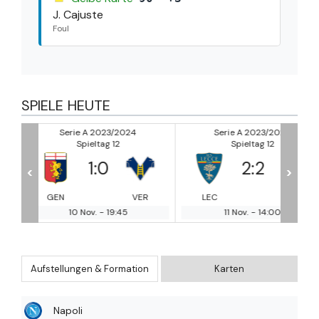
J. Cajuste
Foul
SPIELE HEUTE
Serie A 2023/2024
Serie A 2023/2024
Spieltag 12
Spieltag 12
2
:
2
2
:
1
<
>
VER
LEC
MIL
JUV
CA
11 Nov.
-
14:00
11 Nov.
-
17:00
Aufstellungen & Formation
Karten
Napoli