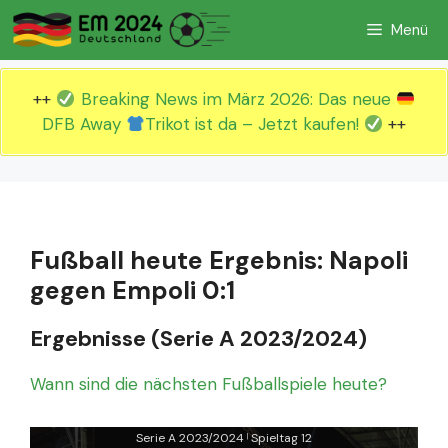
Zum
Menü
Inhalt
springen
++
Breaking News im März 2026: Das neue
DFB Away
Trikot ist da – Jetzt kaufen!
++
Fußball heute Ergebnis: Napoli
gegen Empoli 0:1
Ergebnisse (Serie A 2023/2024)
Wann sind die nächsten Fußballspiele heute?
Serie A 2023/2024
Spieltag 12
|