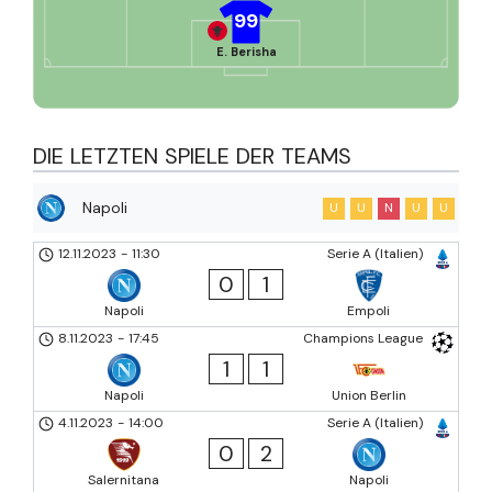
99
E. Berisha
DIE LETZTEN SPIELE DER TEAMS
Napoli
U
U
N
U
U
12.11.2023
-
11:30
Serie A (Italien)
0
1
Napoli
Empoli
8.11.2023
-
17:45
Champions League
1
1
Napoli
Union Berlin
4.11.2023
-
14:00
Serie A (Italien)
0
2
Salernitana
Napoli