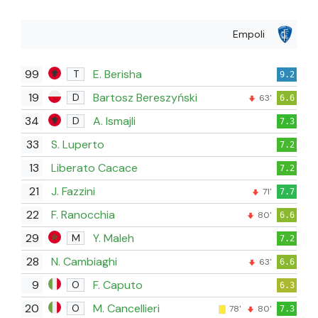
Empoli
99
E. Berisha
T
9.2
19
Bartosz Bereszyński
D
63'
6.6
34
A. Ismajli
D
7.3
33
S. Luperto
7.2
13
Liberato Cacace
7.2
21
J. Fazzini
71'
7.7
22
F. Ranocchia
80'
6.6
29
Y. Maleh
M
7.2
28
N. Cambiaghi
63'
6.6
9
F. Caputo
O
6.3
20
M. Cancellieri
O
78'
80'
7.3