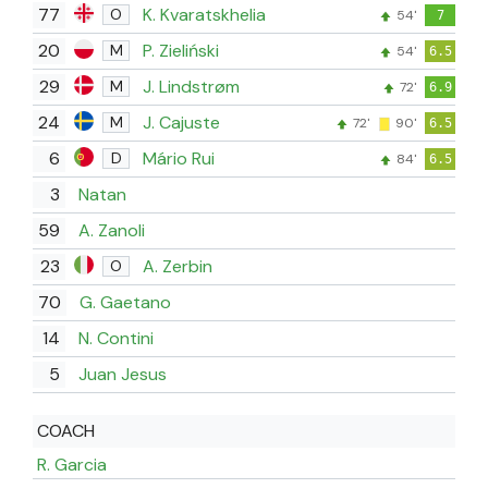
77
K. Kvaratskhelia
O
54'
7
20
P. Zieliński
M
54'
6.5
29
J. Lindstrøm
M
72'
6.9
24
J. Cajuste
M
72'
90'
6.5
6
Mário Rui
D
84'
6.5
3
Natan
59
A. Zanoli
23
A. Zerbin
O
70
G. Gaetano
14
N. Contini
5
Juan Jesus
COACH
R. Garcia