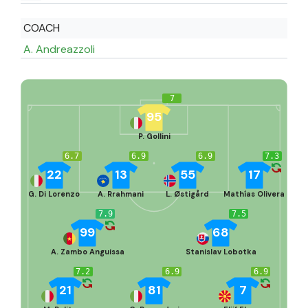
COACH
A. Andreazzoli
7
95
P. Gollini
6.7
6.9
6.9
7.3
22
13
55
17
G. Di Lorenzo
A. Rrahmani
L. Østigård
Mathías Olivera
7.9
7.5
99
68
A. Zambo Anguissa
Stanislav Lobotka
7.2
6.9
6.9
21
81
7