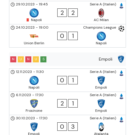
29.10.2023
-
19:45
Serie A (Italien)
2
2
Napoli
AC Milan
24.10.2023
-
19:00
Champions League
0
1
Union Berlin
Napoli
Empoli
N
U
N
U
S
12.11.2023
-
11:30
Serie A (Italien)
0
1
Napoli
Empoli
6.11.2023
-
17:30
Serie A (Italien)
2
1
Frosinone
Empoli
30.10.2023
-
17:30
Serie A (Italien)
0
3
Empoli
Atalanta