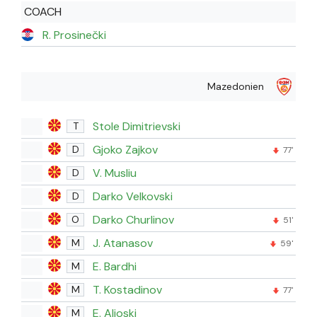
COACH
R. Prosinečki
Mazedonien
Stole Dimitrievski
T
Gjoko Zajkov
D
77'
V. Musliu
D
Darko Velkovski
D
Darko Churlinov
O
51'
J. Atanasov
M
59'
E. Bardhi
M
T. Kostadinov
M
77'
E. Alioski
M