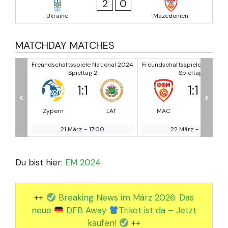
2
0
Ukraine
Mazedonien
MATCHDAY MATCHES
nal 2024
Freundschaftsspiele National 2024
Freundschaftsspiele Nationa
Spieltag 2
Spieltag 2
1
:
1
0
:
1
<
>
AT
MAC
MOL
ARM
SO
22 März
-
14:30
22 März
-
15:00
Du bist hier:
EM 2024
++
Breaking News im März 2026: Das
neue
DFB Away
Trikot ist da – Jetzt
kaufen!
++