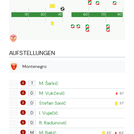
15'
30'
45'
60'
75'
90'
AUFSTELLUNGEN
Montenegro
M. Šarkić
T
M. Vukčević
D
61'
Stefan Savić
D
37'
I. Vujačić
D
R. Radunović
D
M. Bakić
M
35'
83'