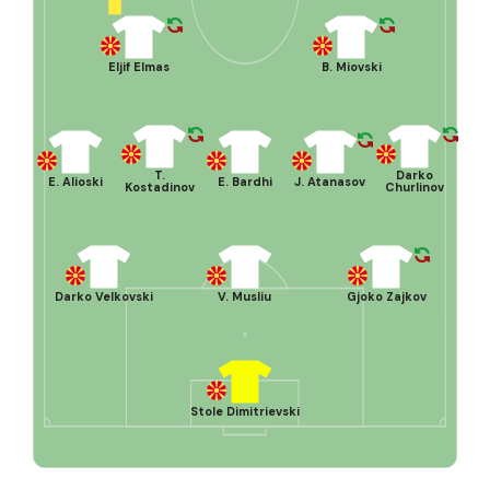
Eljif Elmas
B. Miovski
T.
Darko
E. Alioski
E. Bardhi
J. Atanasov
Kostadinov
Churlinov
Darko Velkovski
V. Musliu
Gjoko Zajkov
Stole Dimitrievski