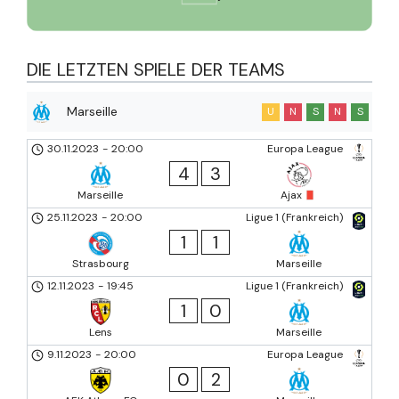
DIE LETZTEN SPIELE DER TEAMS
Marseille
U
N
S
N
S
30.11.2023
-
20:00
Europa League
4
3
Marseille
Ajax
25.11.2023
-
20:00
Ligue 1 (Frankreich)
1
1
Strasbourg
Marseille
12.11.2023
-
19:45
Ligue 1 (Frankreich)
1
0
Lens
Marseille
9.11.2023
-
20:00
Europa League
0
2