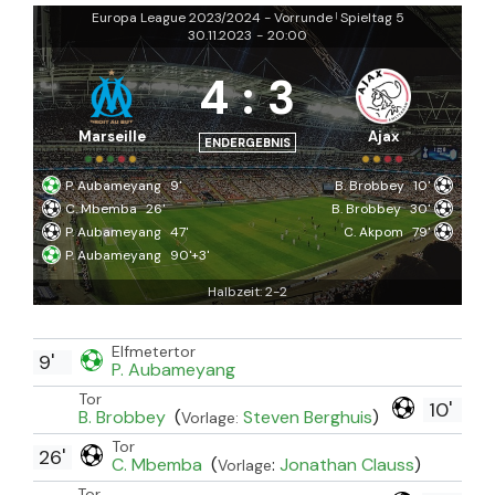
Europa League 2023/2024 - Vorrunde
Spieltag 5
|
30.11.2023
-
20:00
4
:
3
Marseille
Ajax
ENDERGEBNIS
P. Aubameyang
9'
B. Brobbey
10'
C. Mbemba
26'
B. Brobbey
30'
P. Aubameyang
47'
C. Akpom
79'
P. Aubameyang
90'+3'
Halbzeit: 2-2
Elfmetertor
9'
P. Aubameyang
Tor
10'
B. Brobbey
(
Steven Berghuis
)
Vorlage:
Tor
26'
C. Mbemba
(
:
Jonathan Clauss
)
Vorlage
Tor