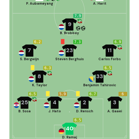
P. Aubameyang
A. Harit
7.9
9
B. Brobbey
6.2
7.3
6.9
7
23
11
S. Bergwijn
Steven Berghuis
Carlos Forbs
6.3
6.5
8
33
K. Taylor
Benjamin Tahirovic
6.5
5.9
6.7
6
25
4
2
3
B. Sosa
J. Hato
D. Rensch
A. Gaaei
6.5
40
D. Ramaj