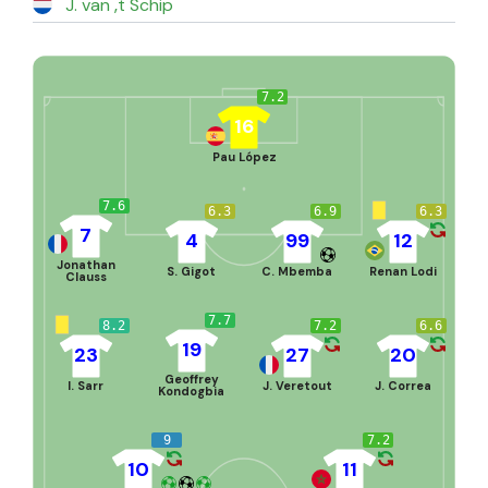
J. van ‚t Schip
7.2
16
Pau López
7.6
6.3
6.9
6.3
7
4
99
12
Jonathan
S. Gigot
C. Mbemba
Renan Lodi
Clauss
7.7
8.2
7.2
6.6
19
23
27
20
Geoffrey
I. Sarr
J. Veretout
J. Correa
Kondogbia
9
7.2
10
11