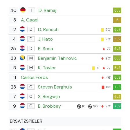
40
D. Ramaj
T
6.5
3
A. Gaaei
6
2
D. Rensch
D
90'
6.7
4
J. Hato
D
90'
5.9
25
B. Sosa
D
77'
6.5
33
Benjamin Tahirovic
M
90'
6.5
8
K. Taylor
M
71'
77'
6.3
11
Carlos Forbs
46'
6.9
23
Steven Berghuis
O
63'
7.3
7
S. Bergwijn
O
6.2
9
B. Brobbey
O
10'
30'
90'
7.9
ERSATZSPIELER