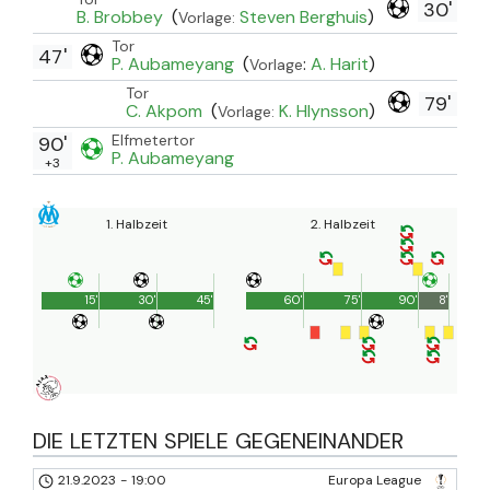
30'
B. Brobbey
(
Steven Berghuis
)
Vorlage:
Tor
47'
P. Aubameyang
(
:
A. Harit
)
Vorlage
Tor
79'
C. Akpom
(
K. Hlynsson
)
Vorlage:
Elfmetertor
90'
P. Aubameyang
+3
1. Halbzeit
2. Halbzeit
15'
30'
45'
60'
75'
90'
8'
DIE LETZTEN SPIELE GEGENEINANDER
21.9.2023
-
19:00
Europa League