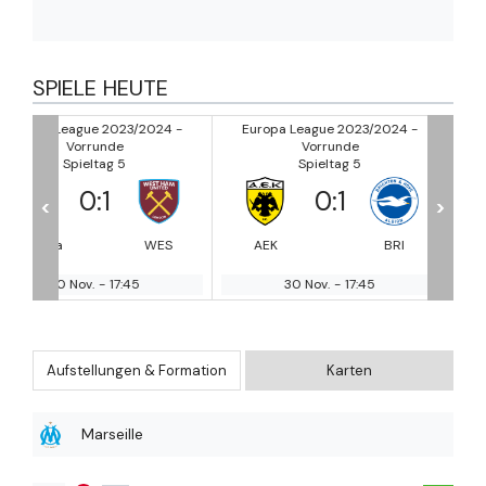
SPIELE HEUTE
024 -
Europa League 2023/2024 -
Europa League 2023/2024
Vorrunde
Vorrunde
Spieltag 5
Spieltag 5
0
:
1
1
:
0
<
>
ES
AEK
BRI
SPA
BE
30 Nov.
-
17:45
30 Nov.
-
17:45
Aufstellungen & Formation
Karten
Marseille