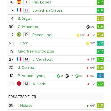
16
Pau López
T
7.2
7
Jonathan Clauss
D
7.6
4
S. Gigot
6.3
99
C. Mbemba
26'
6.9
12
Renan Lodi
D
69'
87'
6.3
23
I. Sarr
90'
8.2
19
Geoffrey Kondogbia
7.7
27
J. Veretout
M
87'
7.2
20
J. Correa
66'
6.6
10
P. Aubameyang
9'
47'
90'
90'
9
11
A. Harit
M
87'
7.2
ERSATZSPIELER
29
I. Ndiaye
66'
6.5