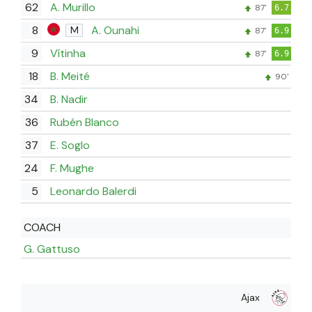
62
A. Murillo
87'
6.7
8
A. Ounahi
M
87'
6.9
9
Vítinha
87'
6.9
18
B. Meité
90'
34
B. Nadir
36
Rubén Blanco
37
E. Soglo
24
F. Mughe
5
Leonardo Balerdi
COACH
G. Gattuso
Ajax