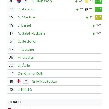
38
K. Hlynsson
M
46'
76'
7.3
10
C. Akpom
77'
79'
7.2
42
A. Martha
77'
6.2
49
J. Banel
90'
17
A. Salah-Eddine
90'
51
C. Setford
47
T. Gooijer
39
M. Godts
30
G. Ávila
1
Gerónimo Rulli
19
G. Mikautadze
O
18
J. Medić
COACH