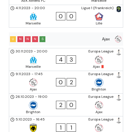
AEK Athens FC
Marseille
4.11.2023
-
20:00
Ligue 1 (Frankreich)
0
0
Marseille
Lille
Ajax
U
N
N
N
S
30.11.2023
-
20:00
Europa League
4
3
Marseille
Ajax
9.11.2023
-
17:45
Europa League
0
2
Ajax
Brighton
26.10.2023
-
19:00
Europa League
2
0
Brighton
Ajax
5.10.2023
-
16:45
Europa League
1
1