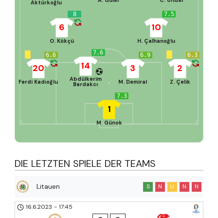
Aktürkoğlu
8
7.5
6
10
O. Kökçü
H. Çalhanoğlu
7.6
6.6
6.9
6.3
14
20
3
2
Abdülkerim
Ferdi Kadıoğlu
M. Demiral
Z. Çelik
Bardakcı
7.3
1
M. Günok
DIE LETZTEN SPIELE DER TEAMS
Litauen
S
N
U
N
N
16.6.2023
-
17:45