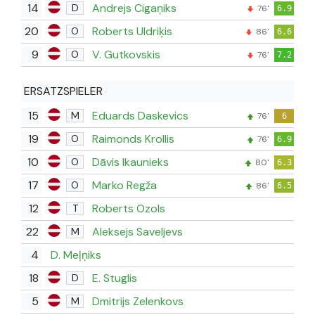
14
Andrejs Cigaņiks
D
76'
6.9
20
Roberts Uldriķis
O
86'
6.6
9
V. Gutkovskis
O
76'
7.2
ERSATZSPIELER
15
Eduards Daskevics
M
76'
6
19
Raimonds Krollis
O
76'
6.9
10
Dāvis Ikaunieks
O
80'
6.3
17
Marko Regža
O
86'
6.5
12
Roberts Ozols
T
22
Aleksejs Saveljevs
M
4
D. Meļņiks
18
E. Stuglis
D
5
Dmitrijs Zelenkovs
M