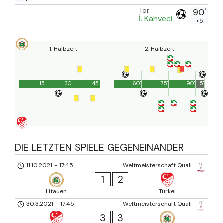
Tor
90'
İ. Kahveci
+5
1. Halbzeit
2. Halbzeit
15'
30'
45'
60'
75'
90'
5'
DIE LETZTEN SPIELE GEGENEINANDER
11.10.2021
-
17:45
Weltmeisterschaft Quali
1
2
Litauen
Türkei
30.3.2021
-
17:45
Weltmeisterschaft Quali
3
3