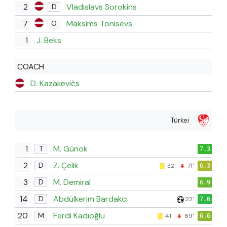
2
Vladislavs Sorokins
D
7
Maksims Tonisevs
O
1
J. Beks
COACH
D. Kazakevičs
Türkei
1
M. Günok
T
7.3
2
Z. Çelik
D
32'
71'
6.3
3
M. Demiral
D
6.9
14
Abdülkerim Bardakcı
D
22'
7.6
20
Ferdi Kadıoğlu
M
41'
89'
6.6