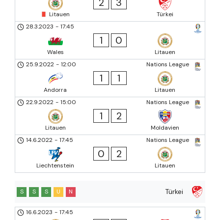
2
3
Litauen
Türkei
28.3.2023
-
17:45
1
0
Wales
Litauen
25.9.2022
-
12:00
Nations League
1
1
Andorra
Litauen
22.9.2022
-
15:00
Nations League
1
2
Litauen
Moldavien
14.6.2022
-
17:45
Nations League
0
2
Liechtenstein
Litauen
Türkei
S
S
S
U
N
16.6.2023
-
17:45