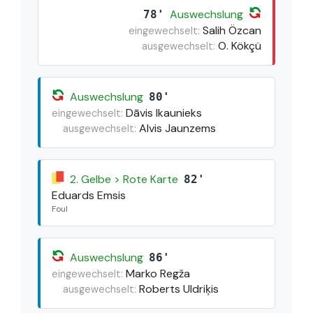
Auswechslung
78'
Salih Özcan
eingewechselt:
O. Kökçü
ausgewechselt:
Auswechslung
80'
Dāvis Ikaunieks
eingewechselt:
Alvis Jaunzems
ausgewechselt:
2. Gelbe > Rote Karte
82'
Eduards Emsis
Foul
Auswechslung
86'
Marko Regža
eingewechselt:
Roberts Uldriķis
ausgewechselt: