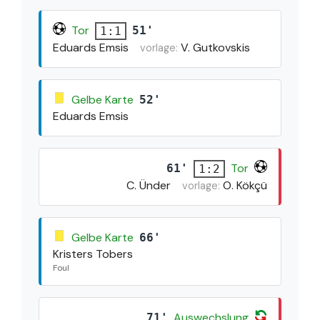
Tor
51'
1:1
Eduards Emsis
V. Gutkovskis
vorlage:
Gelbe Karte
52'
Eduards Emsis
Tor
61'
1:2
C. Ünder
O. Kökçü
vorlage:
Gelbe Karte
66'
Kristers Tobers
Foul
Auswechslung
71'