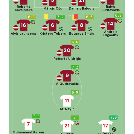
Roberts
Raivis
Mārcis Ošs
Daniels Balodis
Savaļnieks
Jurkovskis
6.9
6.3
7.2
6.5
14
16
6
8
Andrejs
Alvis Jaunzems
Kristers Tobers
Eduards Emsis
Cigaņiks
6.6
20
Roberts Uldriķis
7.2
9
V. Gutkovskis
6.9
11
M. Nayir
7.2
7
7.9
7
21
17
Muhammed Kerem
A. Güler
C. Ünder