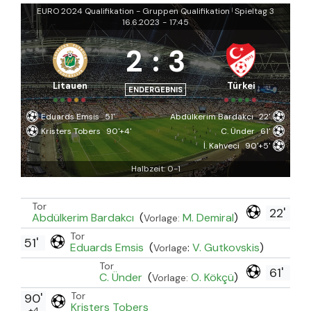
EURO 2024 Qualifikation - Gruppen Qualifikation
Spieltag 3
|
16.6.2023
-
17:45
2
:
3
Litauen
Türkei
ENDERGEBNIS
Eduards Emsis
51'
Abdülkerim Bardakcı
22'
Kristers Tobers
90'+4'
C. Ünder
61'
İ. Kahveci
90'+5'
Halbzeit: 0-1
Tor
22'
Abdülkerim Bardakcı
(
M. Demiral
)
Vorlage:
Tor
51'
Eduards Emsis
(
:
V. Gutkovskis
)
Vorlage
Tor
61'
C. Ünder
(
O. Kökçü
)
Vorlage:
Tor
90'
Kristers Tobers
+4