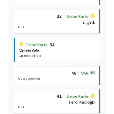
Gelbe Karte
32'
Z. Çelik
Foul
Gelbe Karte
34'
Mārcis Ošs
Off the ball foul
VAR
40'
Goal cancelled
Gelbe Karte
41'
Ferdi Kadıoğlu
Foul