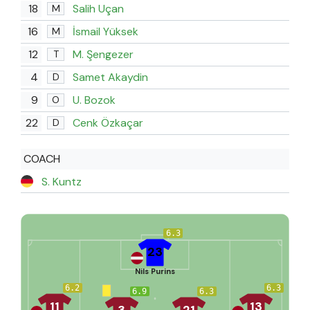
18
Salih Uçan
M
16
İsmail Yüksek
M
12
M. Şengezer
T
4
Samet Akaydin
D
9
U. Bozok
O
22
Cenk Özkaçar
D
COACH
S. Kuntz
6.3
23
Nils Purins
6.2
6.3
6.9
6.3
11
13
3
21