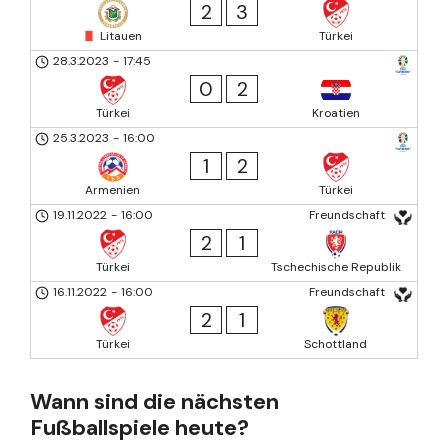
2
3
Litauen
Türkei
28.3.2023
-
17:45
0
2
Türkei
Kroatien
25.3.2023
-
16:00
1
2
Armenien
Türkei
19.11.2022
-
16:00
Freundschaft
2
1
Türkei
Tschechische Republik
16.11.2022
-
16:00
Freundschaft
2
1
Türkei
Schottland
Wann sind die nächsten
Fußballspiele heute?