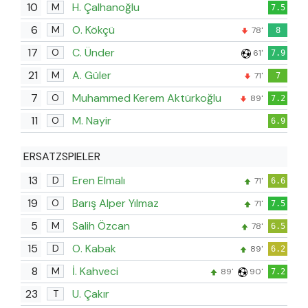
10
H. Çalhanoğlu
M
7.5
6
O. Kökçü
M
78'
8
17
C. Ünder
O
61'
7.9
21
A. Güler
M
71'
7
7
Muhammed Kerem Aktürkoğlu
O
89'
7.2
11
M. Nayir
O
6.9
ERSATZSPIELER
13
Eren Elmalı
D
71'
6.6
19
Barış Alper Yılmaz
O
71'
7.5
5
Salih Özcan
M
78'
6.5
15
O. Kabak
D
89'
6.2
8
İ. Kahveci
M
89'
90'
7.2
23
U. Çakır
T