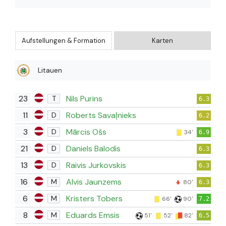
Aufstellungen & Formation
Karten
Litauen
23
Nils Purins
T
6.3
11
Roberts Savaļnieks
D
6.2
3
Mārcis Ošs
D
34'
6.9
21
Daniels Balodis
D
6.3
13
Raivis Jurkovskis
D
6.3
16
Alvis Jaunzems
M
80'
6.3
6
Kristers Tobers
M
66'
90'
7.2
8
Eduards Emsis
M
51'
52'
82'
6.5