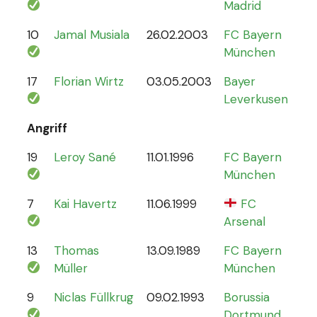
Madrid
10
Jamal Musiala
26.02.2003
FC Bayern
30
München
17
Florian Wirtz
03.05.2003
Bayer
19
Leverkusen
Angriff
19
Leroy Sané
11.01.1996
FC Bayern
61
München
7
Kai Havertz
11.06.1999
FC
47
Arsenal
13
Thomas
13.09.1989
FC Bayern
13
Müller
München
9
Niclas Füllkrug
09.02.1993
Borussia
17
Dortmund