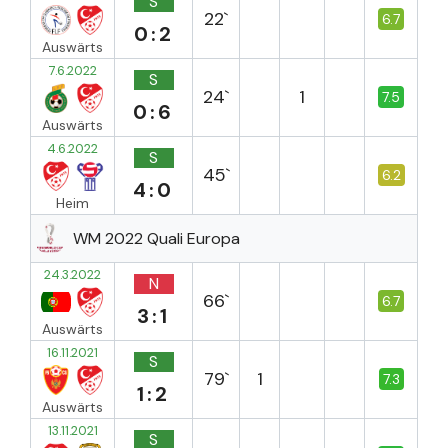
S
22`
6.7
0:2
Auswärts
7.6.2022
S
24`
1
7.5
0:6
Auswärts
4.6.2022
S
45`
6.2
4:0
Heim
WM 2022 Quali Europa
24.3.2022
N
66`
6.7
3:1
Auswärts
16.11.2021
S
79`
1
7.3
1:2
Auswärts
13.11.2021
S