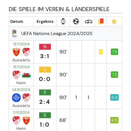
DIE SPIELE IM VEREIN & LÄNDERSPIELE
Datum
Ergebnis
UEFA Nations League 2024/2025
19.11.2024
N
90`
7.3
3:1
Auswärts
16.11.2024
U
90`
7.2
0:0
Heim
14.10.2024
S
90`
1
1
8.6
2:4
Auswärts
11.10.2024
S
68`
6.5
1:0
Heim