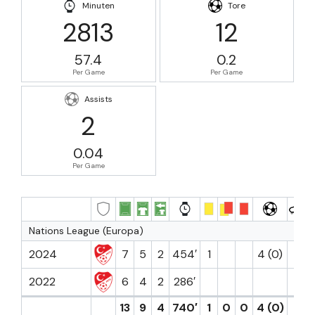
Minuten
Tore
2813
12
57.4
0.2
Per Game
Per Game
Assists
2
0.04
Per Game
Nations League (Europa)
2024
7
5
2
454′
1
4 (0)
1
2022
6
4
2
286′
1
13
9
4
740′
1
0
0
4 (0)
2