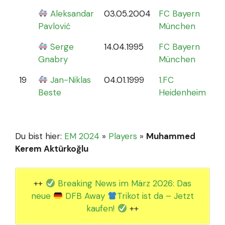
Aleksandar
03.05.2004
FC Bayern
0
Pavlović
München
Serge
14.04.1995
FC Bayern
Gnabry
München
19
Jan-Niklas
04.01.1999
1.FC
0
Beste
Heidenheim
Du bist hier:
EM 2024
»
Players
»
Muhammed
Kerem Aktürkoğlu
++
Breaking News im März 2026: Das
neue
DFB Away
Trikot ist da – Jetzt
kaufen!
++