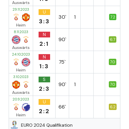
Auswärts
29.11.2023
U
30`
1
7.2
3:3
Heim
8.11.2023
N
90`
6.7
2:1
Auswärts
24.10.2023
N
75`
7.0
1:3
Heim
3.10.2023
S
90`
1
7.0
2:3
Auswärts
20.9.2023
U
66`
6.2
2:2
Heim
EURO 2024 Qualifikation