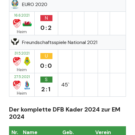
EURO 2020
16.6.2021
N
0:2
Heim
Freundschaftsspiele National 2021
31.5.2021
U
0:0
Heim
27.5.2021
S
45`
2:1
Heim
Der komplette DFB Kader 2024 zur EM
2024
Nr.
Name
Geb.
Verein
Sp