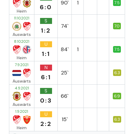
90`
1
7.5
6:0
Heim
11.10.2021
S
74`
7.0
1:2
Auswärts
8.10.2021
U
84`
1
7.5
1:1
Heim
7.9.2021
N
25`
6.3
6:1
Auswärts
4.9.2021
S
66`
6.9
0:3
Auswärts
1.9.2021
U
15`
6.3
2:2
Heim