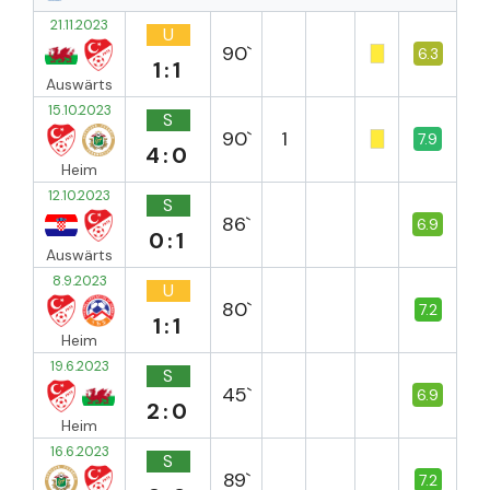
21.11.2023
U
90`
6.3
1:1
Auswärts
15.10.2023
S
90`
1
7.9
4:0
Heim
12.10.2023
S
86`
6.9
0:1
Auswärts
8.9.2023
U
80`
7.2
1:1
Heim
19.6.2023
S
45`
6.9
2:0
Heim
16.6.2023
S
89`
7.2