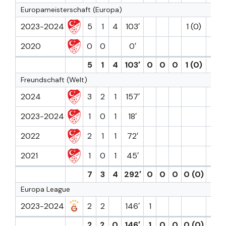
Europameisterschaft (Europa)
2023-2024
5
1
4
103′
1 (0)
2020
0
0
0′
5
1
4
103′
0
0
0
1 (0)
0
Freundschaft (Welt)
2024
3
2
1
157′
2023-2024
1
0
1
18′
2022
2
1
1
72′
2021
1
0
1
45′
7
3
4
292′
0
0
0
0 (0)
0
Europa League
2023-2024
2
2
146′
1
2
2
0
146′
1
0
0
0 (0)
0