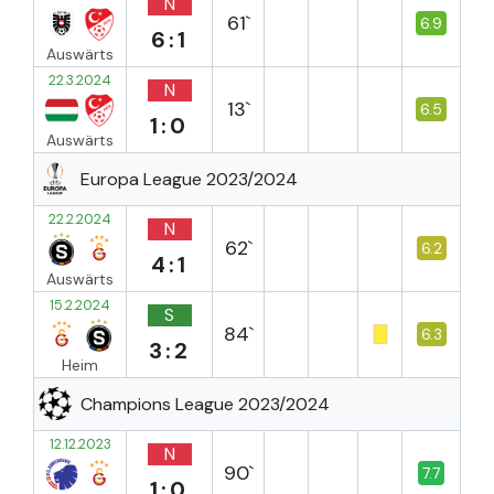
N
61`
6.9
6:1
Auswärts
22.3.2024
N
13`
6.5
1:0
Auswärts
Europa League 2023/2024
22.2.2024
N
62`
6.2
4:1
Auswärts
15.2.2024
S
84`
6.3
3:2
Heim
Champions League 2023/2024
12.12.2023
N
90`
7.7
1:0