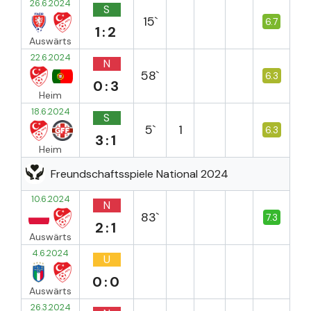
26.6.2024
S
15`
6.7
1:2
Auswärts
22.6.2024
N
58`
6.3
0:3
Heim
18.6.2024
S
5`
1
6.3
3:1
Heim
Freundschaftsspiele National 2024
10.6.2024
N
83`
7.3
2:1
Auswärts
4.6.2024
U
0:0
Auswärts
26.3.2024