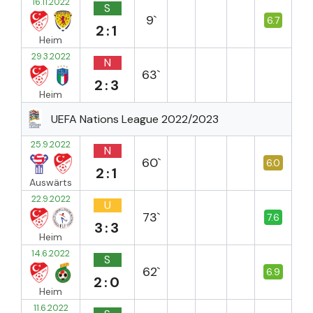
16.11.2022
S
9`
6.7
2:1
Heim
29.3.2022
N
63`
2:3
Heim
UEFA Nations League 2022/2023
25.9.2022
N
60`
6.0
2:1
Auswärts
22.9.2022
U
73`
7.6
3:3
Heim
14.6.2022
S
62`
6.9
2:0
Heim
11.6.2022