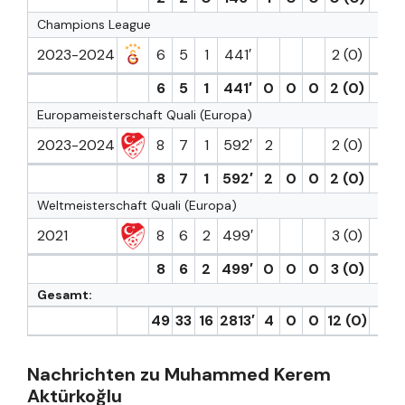
Champions League
2023-2024
6
5
1
441′
2 (0)
6
5
1
441′
0
0
0
2 (0)
0
Europameisterschaft Quali (Europa)
2023-2024
8
7
1
592′
2
2 (0)
8
7
1
592′
2
0
0
2 (0)
0
Weltmeisterschaft Quali (Europa)
2021
8
6
2
499′
3 (0)
8
6
2
499′
0
0
0
3 (0)
0
Gesamt:
49
33
16
2813′
4
0
0
12 (0)
2
Nachrichten zu Muhammed Kerem
Aktürkoğlu