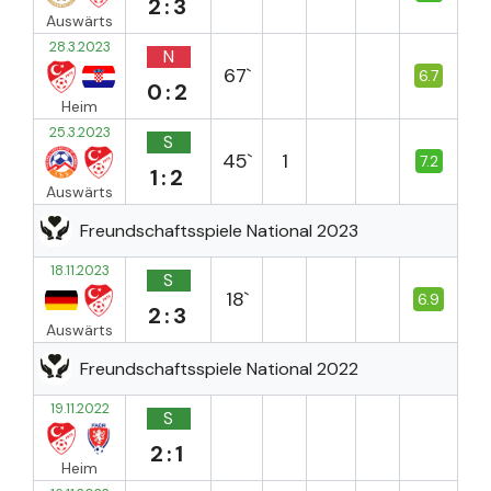
2:3
Auswärts
28.3.2023
N
67`
6.7
0:2
Heim
25.3.2023
S
45`
1
7.2
1:2
Auswärts
Freundschaftsspiele National 2023
18.11.2023
S
18`
6.9
2:3
Auswärts
Freundschaftsspiele National 2022
19.11.2022
S
2:1
Heim