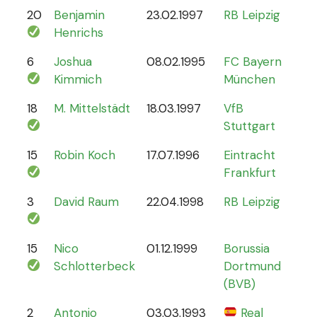
20
Benjamin
23.02.1997
RB Leipzig
15
Henrichs
6
Joshua
08.02.1995
FC Bayern
87
Kimmich
München
18
M. Mittelstädt
18.03.1997
VfB
5
Stuttgart
15
Robin Koch
17.07.1996
Eintracht
9
Frankfurt
3
David Raum
22.04.1998
RB Leipzig
21
15
Nico
01.12.1999
Borussia
12
Schlotterbeck
Dortmund
(BVB)
2
Antonio
03.03.1993
Real
70