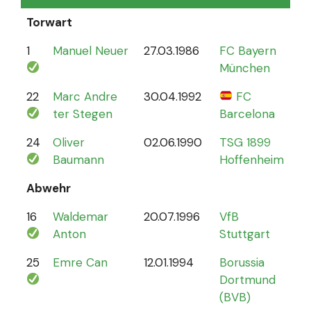
Torwart
1
Manuel Neuer
27.03.1986
FC Bayern
12
München
22
Marc Andre
30.04.1992
FC
4
ter Stegen
Barcelona
24
Oliver
02.06.1990
TSG 1899
0
Baumann
Hoffenheim
Abwehr
16
Waldemar
20.07.1996
VfB
2
Anton
Stuttgart
25
Emre Can
12.01.1994
Borussia
44
Dortmund
(BVB)