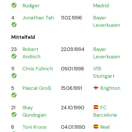
Rüdiger
Madrid
4
Jonathan Tah
11.02.1996
Bayer
26
Leverkusen
Mittelfeld
23
Robert
22.09.1994
Bayer
6
Andrich
Leverkusen
11
Chris Führich
09.01.1998
VfB
4
Stuttgart
5
Pascal Groß
15.06.1991
Brighton
8
21
Ilkay
24.10.1990
FC
78
Gündogan
Barcelona
8
Toni Kroos
04.01.1990
Real
110