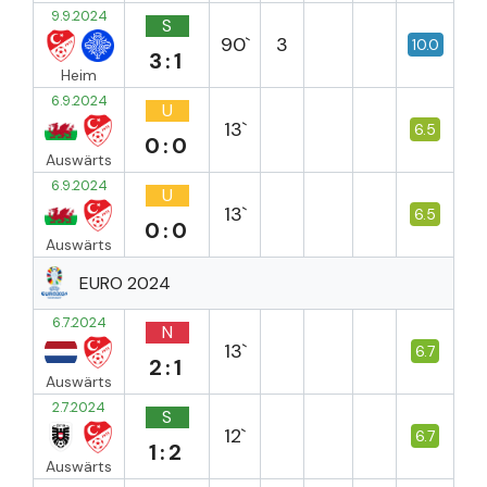
9.9.2024
S
90`
3
10.0
3:1
Heim
6.9.2024
U
13`
6.5
0:0
Auswärts
6.9.2024
U
13`
6.5
0:0
Auswärts
EURO 2024
6.7.2024
N
13`
6.7
2:1
Auswärts
2.7.2024
S
12`
6.7
1:2
Auswärts