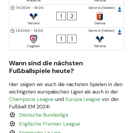
Atalanta
Verona
7.4.2024
-
16:00
Serie A (Italien)
1
2
Verona
Genoa
1.4.2024
-
13:00
Serie A (Italien)
1
1
Cagliari
Verona
Wann sind die nächsten
Fußballspiele heute?
Hier zeigen wir euch die nächsten Spielen in den
wichtigsten europäischen Ligen als auch in der
Champions League
und
Europa League
vor der
Fußball EM 2024!
Deutsche Bundesliga
Englische Premier League
Spanische La Liga