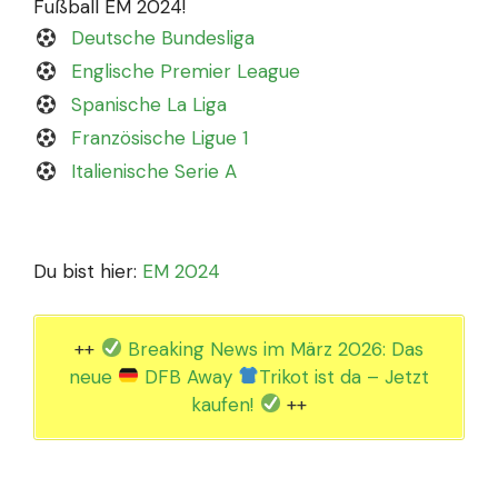
Fußball EM 2024!
Deutsche Bundesliga
Englische Premier League
Spanische La Liga
Französische Ligue 1
Italienische Serie A
Du bist hier:
EM 2024
++
Breaking News im März 2026: Das
neue
DFB Away
Trikot ist da – Jetzt
kaufen!
++