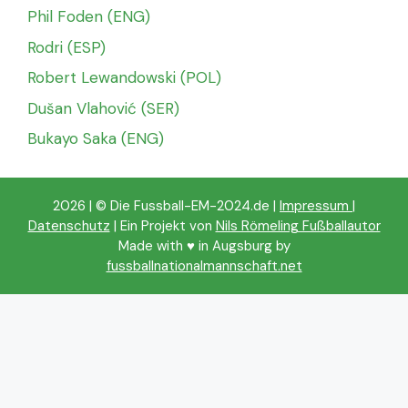
Phil Foden (ENG)
Rodri (ESP)
Robert Lewandowski (POL)
Dušan Vlahović (SER)
Bukayo Saka (ENG)
2026 | © Die Fussball-EM-2024.de |
Impressum
|
Datenschutz
| Ein Projekt von
Nils Römeling Fußballautor
Made with ♥️ in Augsburg by
fussballnationalmannschaft.net