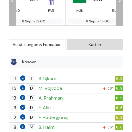
<
>
FAR
HUN
RUS
IRE
FIN
6 Sep.
-
15:00
6 Sep.
-
15:00
Aufstellungen & Formation
Karten
Kosovo
1
S. Ujkani
T
6.5
15
M. Vojvoda
D
58'
6.9
13
A. Rrahmani
D
6.9
3
F. Aliti
D
6.6
2
F. Hadërgjonaj
D
6.3
8
B. Halimi
M
55'
6.6