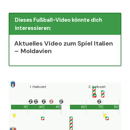
Dieses Fußball-Video könnte dich
interessieren:
Aktuelles Video zum Spiel Italien
– Moldavien
1. Halbzeit
2. Halbzeit
15'
30'
45'
1'
60'
75'
90'