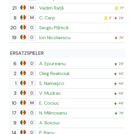
21
Vadim Rață
M
77'
8
C. Carp
M
3'
29'
20
Sergiu Plătică
O
19
Ion Nicolaescu
O
79'
ERSATZSPIELER
6
A. Epureanu
D
29'
2
Oleg Reabciuk
D
46'
1
S. Namaşco
T
46'
3
V. Mudrac
D
46'
10
E. Cociuc
M
46'
17
N. Milinceanu
O
79'
9
A. Boiciuc
O
14
P. Racu
D