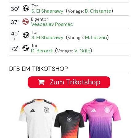
Tor
30'
S. El Shaarawy
(
:
B. Cristante
)
Vorlage
Eigentor
37'
Veaceslav Posmac
Tor
45'
S. El Shaarawy
(
:
M. Lazzari
)
Vorlage
+1
Tor
72'
D. Berardi
(
:
V. Grifo
)
Vorlage
DFB EM TRIKOTSHOP
Zum Trikotshop