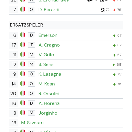
7
D. Berardi
O
72'
75'
ERSATZSPIELER
6
Emerson
D
67'
17
A. Cragno
T
67'
11
V. Grifo
M
67'
12
S. Sensi
M
68'
9
K. Lasagna
O
75'
14
M. Kean
O
75'
20
R. Orsolini
O
16
A. Florenzi
D
8
Jorginho
M
13
M. Silvestri