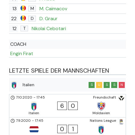
13
M. Caimacov
M
22
D. Graur
D
12
Nikolai Cebotari
T
COACH
Engin Firat
LETZTE SPIELE DER MANNSCHAFTEN
Italien
S
U
S
S
N
7.10.2020
-
17:45
Freundschaft
6
0
Italien
Moldavien
7.9.2020
-
17:45
Nations League
0
1