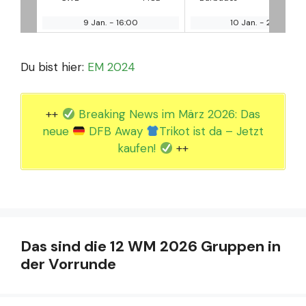
10 Jan.
-
23:30
12 Jan.
-
13:45
Du bist hier:
EM 2024
++
Breaking News im März 2026: Das
neue
DFB Away
Trikot ist da – Jetzt
kaufen!
++
Das sind die 12 WM 2026 Gruppen in
der Vorrunde