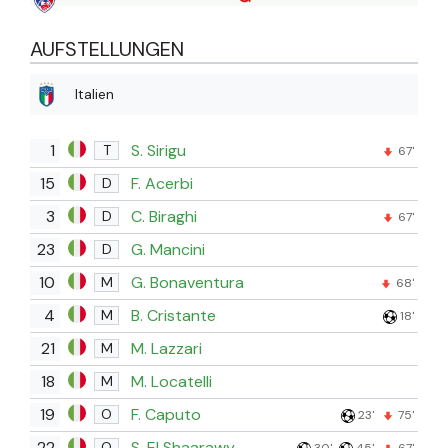
AUFSTELLUNGEN
Italien
1
S. Sirigu
T
67'
15
F. Acerbi
D
3
C. Biraghi
D
67'
23
G. Mancini
D
10
G. Bonaventura
M
68'
4
B. Cristante
M
18'
21
M. Lazzari
M
18
M. Locatelli
M
19
F. Caputo
O
23'
75'
22
S. El Shaarawy
O
30'
45'
67'