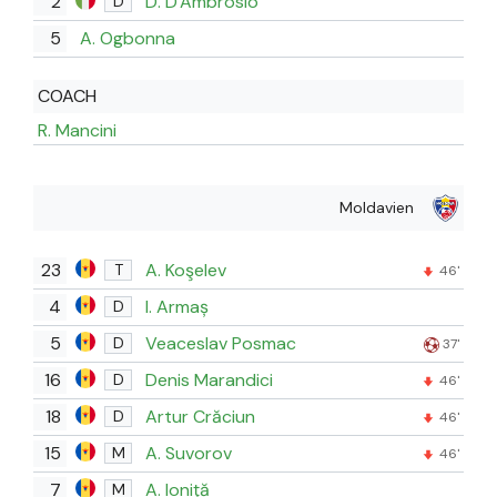
2
D. D'Ambrosio
D
5
A. Ogbonna
COACH
R. Mancini
Moldavien
23
A. Koşelev
T
46'
4
I. Armaș
D
5
Veaceslav Posmac
D
37'
16
Denis Marandici
D
46'
18
Artur Crăciun
D
46'
15
A. Suvorov
M
46'
7
A. Ioniţă
M