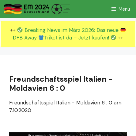
Zum
Menü
Inhalt
springen
++
Breaking News im März 2026: Das neue
DFB Away
Trikot ist da – Jetzt kaufen!
++
Freundschaftsspiel Italien -
Moldavien 6 : 0
Freundschaftsspiel Italien - Moldavien 6 : 0 am
7.10.2020
Freundschaftsspiele National 2020
Spieltag 1
|