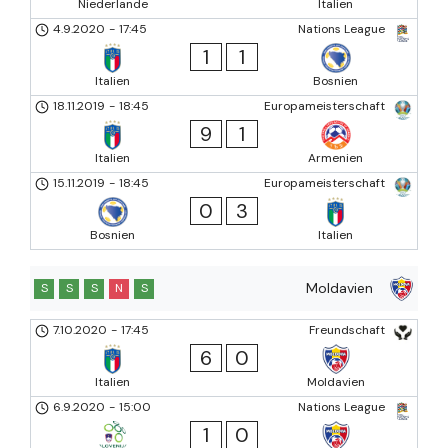
Niederlande
Italien
4.9.2020
-
17:45
Nations League
1
1
Italien
Bosnien
18.11.2019
-
18:45
Europameisterschaft
9
1
Italien
Armenien
15.11.2019
-
18:45
Europameisterschaft
0
3
Bosnien
Italien
Moldavien
S
S
S
N
S
7.10.2020
-
17:45
Freundschaft
6
0
Italien
Moldavien
6.9.2020
-
15:00
Nations League
1
0