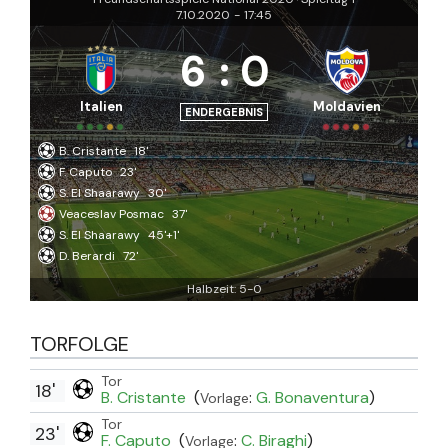
7.10.2020
-
17:45
6
:
0
Italien
Moldavien
ENDERGEBNIS
B. Cristante
18'
F. Caputo
23'
S. El Shaarawy
30'
Veaceslav Posmac
37'
S. El Shaarawy
45'+1'
D. Berardi
72'
Halbzeit: 5-0
TORFOLGE
Tor
18'
B. Cristante
(
:
G. Bonaventura
)
Vorlage
Tor
23'
F. Caputo
(
:
C. Biraghi
)
Vorlage