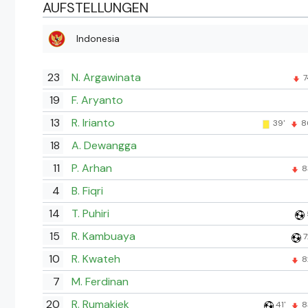
AUFSTELLUNGEN
Indonesia
23
N. Argawinata
7
19
F. Aryanto
13
R. Irianto
39'
8
18
A. Dewangga
11
P. Arhan
8
4
B. Fiqri
14
T. Puhiri
15
R. Kambuaya
7
10
R. Kwateh
8
7
M. Ferdinan
20
R. Rumakiek
41'
8