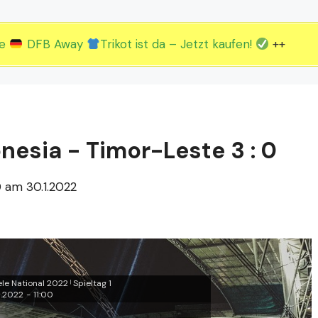
2.EM Spieltag vom 19. bis 22.06.
3.EM Spieltag vom 23. bis 26.06.
ue
DFB Away
Trikot ist da – Jetzt kaufen!
++
nesia - Timor-Leste 3 : 0
0 am 30.1.2022
le National 2022
Spieltag 1
|
1.2022
-
11:00