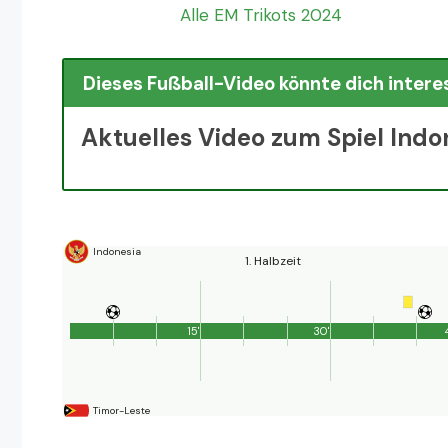
Alle EM Trikots 2024
Dieses Fußball-Video könnte dich intere
Aktuelles Video zum Spiel Indo
Indonesia
1. Halbzeit
15'
30'
Timor-Leste