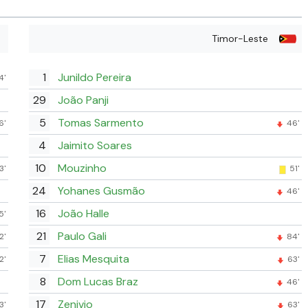
Timor-Leste
1
Junildo Pereira
4'
29
João Panji
5
Tomas Sarmento
6'
46'
4
Jaimito Soares
10
Mouzinho
3'
51'
24
Yohanes Gusmão
46'
16
João Halle
5'
21
Paulo Gali
2'
84'
7
Elias Mesquita
2'
63'
8
Dom Lucas Braz
46'
17
Zenivio
3'
63'