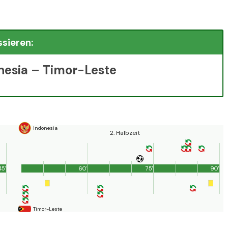
ssieren:
nesia – Timor-Leste
Indonesia
2. Halbzeit
45'
60'
75'
90'
Timor-Leste