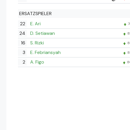
ERSATZSPIELER
22
E. Ari
7
24
D. Setiawan
8
16
S. Rizki
8
3
E. Febriansyah
8
2
A. Figo
8