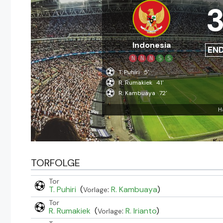
Indonesia
EN
N
N
N
S
S
T. Puhiri
5'
R. Rumakiek
41'
R. Kambuaya
72'
H
TORFOLGE
Tor
T. Puhiri
(
:
R. Kambuaya
)
Vorlage
Tor
R. Rumakiek
(
:
R. Irianto
)
Vorlage