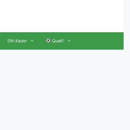
EM-Kader
Qualif.
EM 2024 Gruppenauslosung
EM 2024 Kalender, Termine
EM 2024 Anstoßzeiten & Uhrzeiten
EM 2024 Tickets Preise & Eintrittskarten