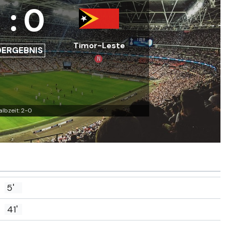
3
:
0
Timor-Leste
DERGEBNIS
N
albzeit: 2-0
5'
41'