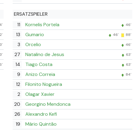
ERSATZSPIELER
11
Kornelis Portela
4'
46'
13
Gumario
2'
46'
88'
3
Orcelio
3'
46'
27
Natalino de Jesus
3'
63'
14
Tiago Costa
6'
63'
9
Anizo Correia
84'
12
Filonito Nogueira
2
Olagar Xavier
20
Georgino Mendonca
26
Alexandro Kefi
19
Mário Quintão