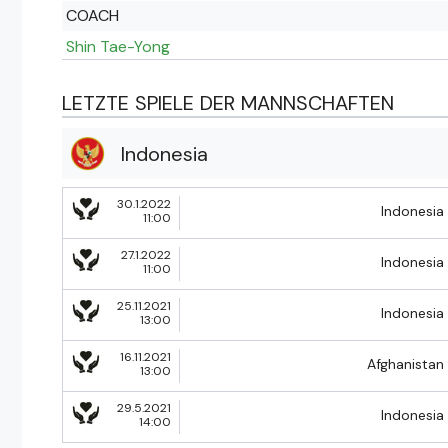
COACH
Shin Tae-Yong
LETZTE SPIELE DER MANNSCHAFTEN
Indonesia
30.1.2022
Indonesia
11:00
27.1.2022
Indonesia
11:00
25.11.2021
Indonesia
13:00
16.11.2021
Afghanistan
13:00
29.5.2021
Indonesia
14:00