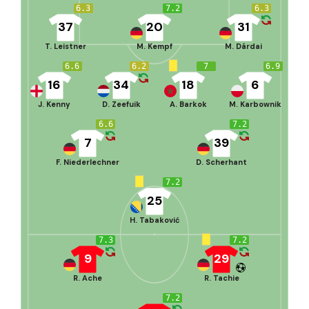
6.3
7.2
6.3
37
20
31
T. Leistner
M. Kempf
M. Dárdai
6.6
6.2
7
6.9
16
34
18
6
J. Kenny
D. Zeefuik
A. Barkok
M. Karbownik
6.6
7.2
7
39
F. Niederlechner
D. Scherhant
7.2
25
H. Tabaković
7.3
7.2
9
29
R. Ache
R. Tachie
7.2