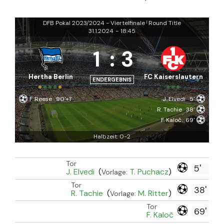
DFB Pokal 2023/2024 - Viertelfinale
Round Title
|
31.1.2024
-
18:45
1
:
3
Hertha Berlin
FC Kaiserslautern
ENDERGEBNIS
F. Reese
90'+1'
J. Elvedi
5'
R. Tachie
38'
F. Kaloč
69'
Halbzeit: 0-2
Tor
5'
J. Elvedi
(
T. Puchacz
)
Vorlage:
Tor
38'
R. Tachie
(
M. Ritter
)
Vorlage:
Tor
69'
F. Kaloč