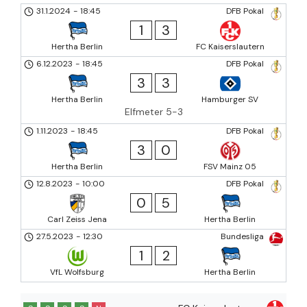
31.1.2024
-
18:45
DFB Pokal
1
3
Hertha Berlin
FC Kaiserslautern
6.12.2023
-
18:45
DFB Pokal
3
3
Hertha Berlin
Hamburger SV
Elfmeter 5-3
1.11.2023
-
18:45
DFB Pokal
3
0
Hertha Berlin
FSV Mainz 05
12.8.2023
-
10:00
DFB Pokal
0
5
Carl Zeiss Jena
Hertha Berlin
27.5.2023
-
12:30
Bundesliga
1
2
VfL Wolfsburg
Hertha Berlin