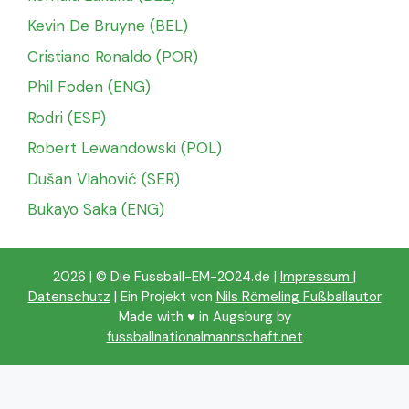
Kevin De Bruyne (BEL)
Cristiano Ronaldo (POR)
Phil Foden (ENG)
Rodri (ESP)
Robert Lewandowski (POL)
Dušan Vlahović (SER)
Bukayo Saka (ENG)
2026 | © Die Fussball-EM-2024.de |
Impressum
|
Datenschutz
| Ein Projekt von
Nils Römeling Fußballautor
Made with ♥️ in Augsburg by
fussballnationalmannschaft.net