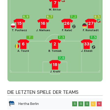
7
M. Ritter
6.9
6.7
7.2
6.5
15
16
26
27
T. Puchacz
J. Niehues
F. Kaloč
F. Ronstadt
7
7.3
7.5
6
2
33
A. Touré
B. Tomiak
J. Elvedi
7.6
18
J. Krahl
DIE LETZTEN SPIELE DER TEAMS
Hertha Berlin
S
S
S
U
N