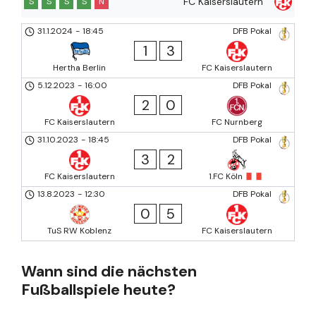
FC Kaiserslautern
S
S
S
S
N
31.1.2024
-
18:45
DFB Pokal
1
3
Hertha Berlin
FC Kaiserslautern
5.12.2023
-
16:00
DFB Pokal
2
0
FC Kaiserslautern
FC Nurnberg
31.10.2023
-
18:45
DFB Pokal
3
2
FC Kaiserslautern
1.FC Köln
13.8.2023
-
12:30
DFB Pokal
0
5
TuS RW Koblenz
FC Kaiserslautern
Wann sind die nächsten
Fußballspiele heute?