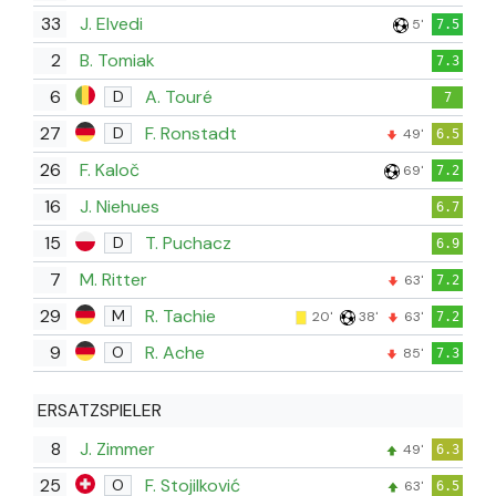
33
J. Elvedi
5'
7.5
2
B. Tomiak
7.3
6
A. Touré
D
7
27
F. Ronstadt
D
49'
6.5
26
F. Kaloč
69'
7.2
16
J. Niehues
6.7
15
T. Puchacz
D
6.9
7
M. Ritter
63'
7.2
29
R. Tachie
M
20'
38'
63'
7.2
9
R. Ache
O
85'
7.3
ERSATZSPIELER
8
J. Zimmer
49'
6.3
25
F. Stojilković
O
63'
6.5