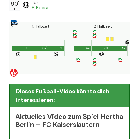
Tor
90'
F. Reese
+1
1. Halbzeit
2. Halbzeit
15'
30'
45'
60'
75'
90'
1'
Dieses Fußball-Video könnte dich
interessieren:
Aktuelles Video zum Spiel Hertha
Berlin – FC Kaiserslautern