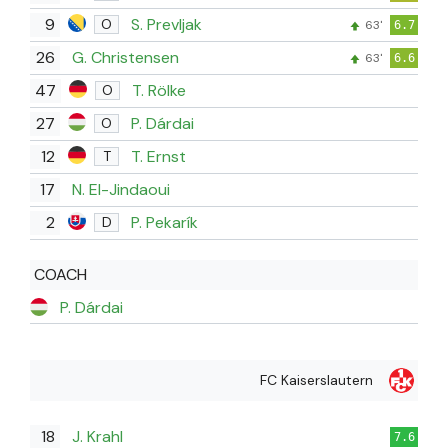
9
S. Prevljak
O
63'
6.7
26
G. Christensen
63'
6.6
47
T. Rölke
O
27
P. Dárdai
O
12
T. Ernst
T
17
N. El-Jindaoui
2
P. Pekarík
D
COACH
P. Dárdai
FC Kaiserslautern
18
J. Krahl
7.6