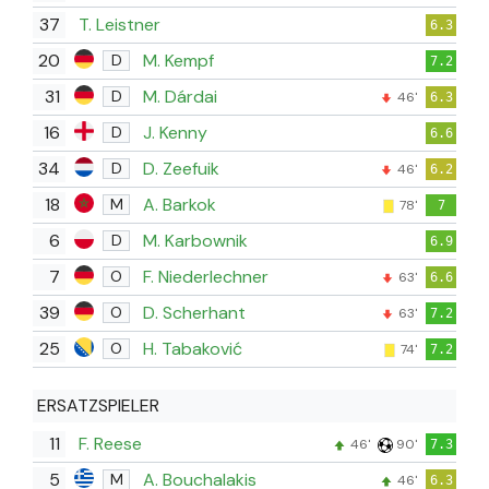
37
T. Leistner
6.3
20
M. Kempf
D
7.2
31
M. Dárdai
D
46'
6.3
16
J. Kenny
D
6.6
34
D. Zeefuik
D
46'
6.2
18
A. Barkok
M
78'
7
6
M. Karbownik
D
6.9
7
F. Niederlechner
O
63'
6.6
39
D. Scherhant
O
63'
7.2
25
H. Tabaković
O
74'
7.2
ERSATZSPIELER
11
F. Reese
46'
90'
7.3
5
A. Bouchalakis
M
46'
6.3