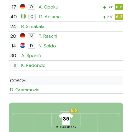
17
A. Opoku
O
63'
6.6
40
D. Abiama
O
85'
6.3
24
B. Simakala
20
T. Raschl
M
14
N. Soldo
D
30
A. Spahić
11
K. Redondo
COACH
D. Grammozis
6.2
35
M. Gersbeck