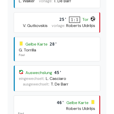
L. Walker
T. De Barr
vorlage:
Tor
25'
1:1
V. Gutkovskis
Roberts Uldriķis
vorlage:
Gelbe Karte
28'
G. Torrilla
Foul
Auswechslung
45'
L. Casciaro
eingewechselt:
T. De Barr
ausgewechselt:
Gelbe Karte
46'
Roberts Uldriķis
Foul