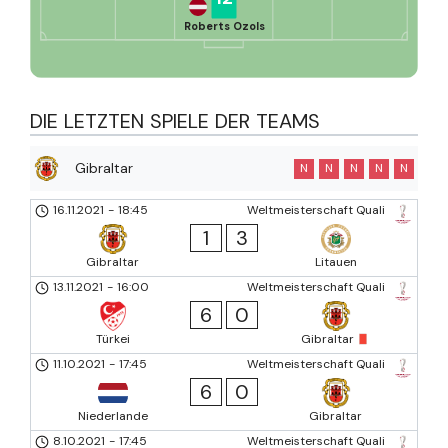
Roberts Ozols
DIE LETZTEN SPIELE DER TEAMS
Gibraltar
N
N
N
N
N
16.11.2021
-
18:45
Weltmeisterschaft Quali
1
3
Gibraltar
Litauen
13.11.2021
-
16:00
Weltmeisterschaft Quali
6
0
Türkei
Gibraltar
11.10.2021
-
17:45
Weltmeisterschaft Quali
6
0
Niederlande
Gibraltar
8.10.2021
-
17:45
Weltmeisterschaft Quali