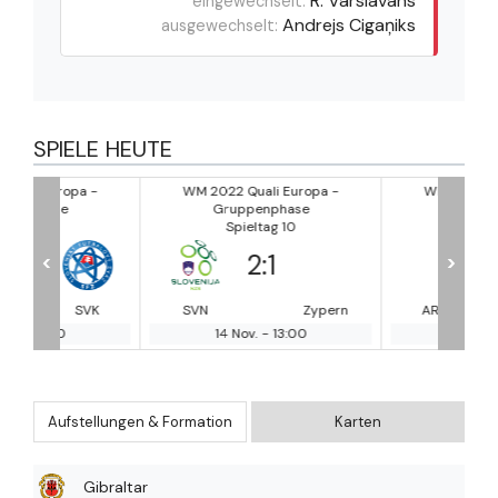
R. Varslavāns
eingewechselt:
Andrejs Cigaņiks
ausgewechselt:
SPIELE HEUTE
a -
WM 2022 Quali Europa -
WM 2022 Quali Europa 
Gruppenphase
Gruppenphase
Spieltag 10
Spieltag 10
2
:
1
1
:
4
<
>
SVK
SVN
Zypern
ARM
GE
14 Nov.
-
13:00
14 Nov.
-
16:00
Aufstellungen & Formation
Karten
Gibraltar