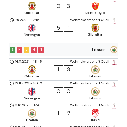
0
3
Gibraltar
Montenegro
7.9.2021
-
17:45
Weltmeisterschaft Quali
5
1
Norwegen
Gibraltar
Litauen
S
N
U
N
N
16.11.2021
-
18:45
Weltmeisterschaft Quali
1
3
Gibraltar
Litauen
13.11.2021
-
16:00
Weltmeisterschaft Quali
0
0
Norwegen
Litauen
11.10.2021
-
17:45
Weltmeisterschaft Quali
1
2
Litauen
Türkei
8.10.2021
-
17:45
Weltmeisterschaft Quali