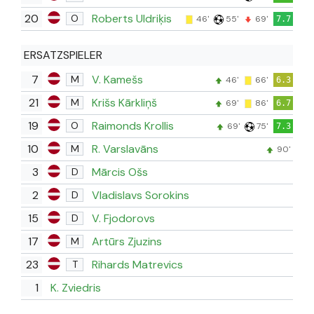
20
Roberts Uldriķis
O
46'
55'
69'
7.7
ERSATZSPIELER
7
V. Kamešs
M
46'
66'
6.3
21
Krišs Kārkliņš
M
69'
86'
6.7
19
Raimonds Krollis
O
69'
75'
7.3
10
R. Varslavāns
M
90'
3
Mārcis Ošs
D
2
Vladislavs Sorokins
D
15
V. Fjodorovs
D
17
Artūrs Zjuzins
M
23
Rihards Matrevics
T
1
K. Zviedris