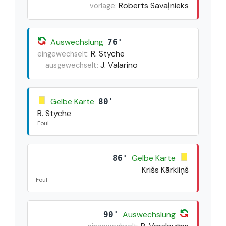
Roberts Savaļnieks
vorlage:
Auswechslung
76'
R. Styche
eingewechselt:
J. Valarino
ausgewechselt:
Gelbe Karte
80'
R. Styche
Foul
Gelbe Karte
86'
Krišs Kārkliņš
Foul
Auswechslung
90'