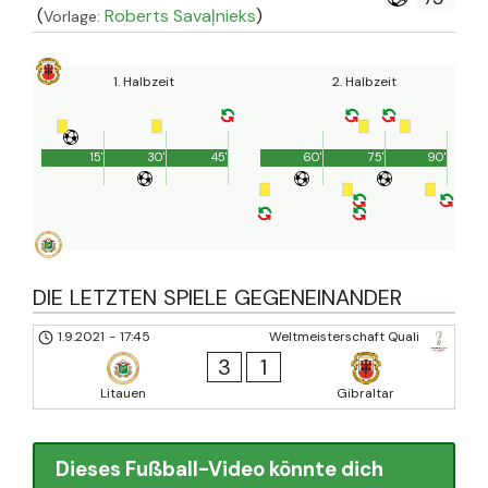
(
Roberts Savaļnieks
)
Vorlage:
1. Halbzeit
2. Halbzeit
15'
30'
45'
60'
75'
90'
DIE LETZTEN SPIELE GEGENEINANDER
1.9.2021
-
17:45
Weltmeisterschaft Quali
3
1
Litauen
Gibraltar
Dieses Fußball-Video könnte dich