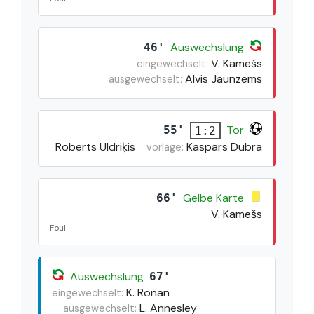
Auswechslung
46'
V. Kamešs
eingewechselt:
Alvis Jaunzems
ausgewechselt:
Tor
55'
1:2
Roberts Uldriķis
Kaspars Dubra
vorlage:
Gelbe Karte
66'
V. Kamešs
Foul
Auswechslung
67'
K. Ronan
eingewechselt:
L. Annesley
ausgewechselt: