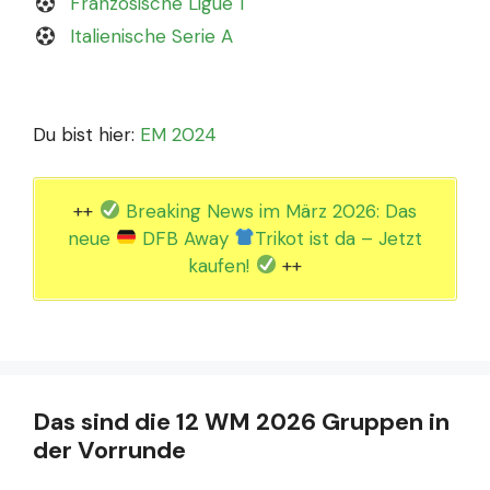
Französische Ligue 1
Italienische Serie A
Du bist hier:
EM 2024
++
Breaking News im März 2026: Das
neue
DFB Away
Trikot ist da – Jetzt
kaufen!
++
Das sind die 12 WM 2026 Gruppen in
der Vorrunde