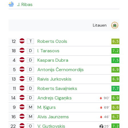
J. Ribas
Litauen
12
Roberts Ozols
T
6.5
18
I. Tarasovs
D
7.2
4
Kaspars Dubra
D
7.5
5
Antonijs Černomordijs
D
6.9
13
Raivis Jurkovskis
D
6.9
11
Roberts Savaļnieks
D
7.7
14
Andrejs Cigaņiks
D
90'
6.9
9
M. Ķigurs
M
69'
6.6
16
Alvis Jaunzems
M
46'
6.7
22
V. Gutkovskis
O
25'
7.2