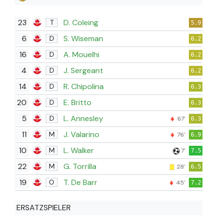
23
D. Coleing
T
5.9
6
S. Wiseman
D
6.2
16
A. Mouelhi
D
6.2
4
J. Sergeant
D
6.2
14
R. Chipolina
D
6.3
20
E. Britto
D
6.3
5
L. Annesley
D
67'
6.3
11
J. Valarino
M
76'
6.9
10
L. Walker
M
7'
7.5
22
G. Torrilla
M
28'
6.5
19
T. De Barr
O
45'
7.2
ERSATZSPIELER