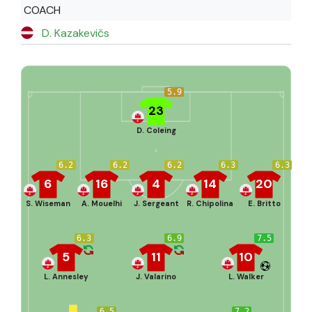
COACH
D. Kazakevičs
5.9
23
D. Coleing
6.2
6.2
6.2
6.3
6.3
6
16
4
14
20
S. Wiseman
A. Mouelhi
J. Sergeant
R. Chipolina
E. Britto
6.3
6.9
7.5
5
11
10
L. Annesley
J. Valarino
L. Walker
6.5
7.2