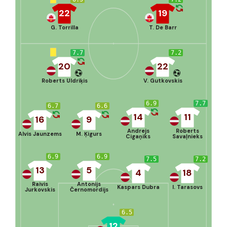
22
19
G. Torrilla
T. De Barr
7.7
7.2
20
22
Roberts Uldriķis
V. Gutkovskis
6.9
7.7
6.7
6.6
14
11
16
9
Andrejs
Roberts
Alvis Jaunzems
M. Ķigurs
Cigaņiks
Savaļnieks
6.9
6.9
7.5
7.2
13
5
4
18
Raivis
Antonijs
Kaspars Dubra
I. Tarasovs
Jurkovskis
Černomordijs
6.5
12