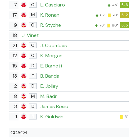
7
L. Casciaro
O
45'
6.6
17
K. Ronan
M
67'
70'
6.2
9
R. Styche
O
76'
80'
6.5
18
J. Vinet
21
J. Coombes
O
12
K. Morgan
O
15
E. Barnett
D
13
B. Banda
T
2
E. Jolley
D
8
M. Badr
M
3
James Bosio
D
1
K. Goldwin
T
5'
COACH