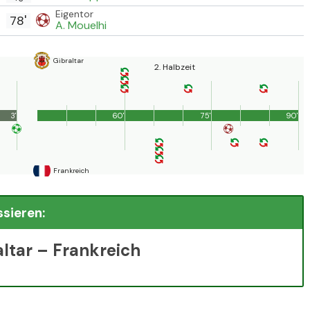
Eigentor
78'
A. Mouelhi
Gibraltar
2. Halbzeit
3'
60'
75'
90'
Frankreich
ssieren:
altar – Frankreich