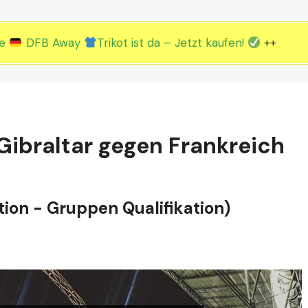
2.EM Spieltag vom 19. bis 22.06.
3.EM Spieltag vom 23. bis 26.06.
ue
DFB Away
Trikot ist da – Jetzt kaufen!
++
Gibraltar gegen Frankreich
ion - Gruppen Qualifikation)