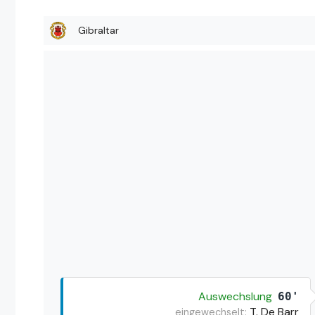
Gibraltar
Auswechslung
60'
T. De Barr
eingewechselt: