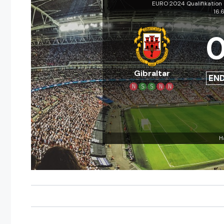
EURO 2024 Qualifikation 
16.
Gibraltar
EN
N
S
S
N
N
H