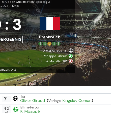
- Gruppen Qualifikation
Spieltag 3
|
6.2023
-
17:45
0
:
3
Frankreich
DERGEBNIS
S
S
U
S
S
Olivier Giroud
3'
K. Mbappé
45'+3'
A. Mouelhi
78'
albzeit: 0-2
Tor
3'
Olivier Giroud
(
Kingsley Coman
)
Vorlage:
Elfmetertor
45'
K. Mbappé
+3