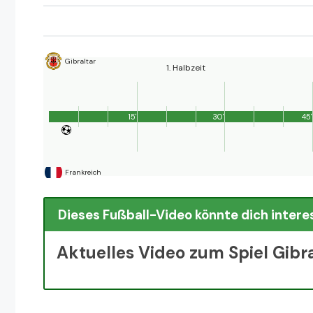
Gibraltar
1. Halbzeit
15'
30'
45'
Frankreich
Dieses Fußball-Video könnte dich intere
Aktuelles Video zum Spiel Gibr