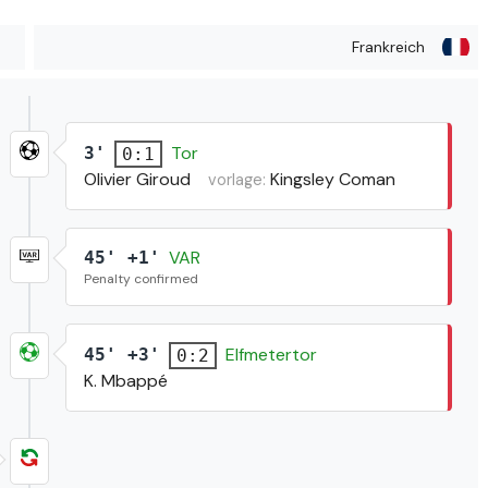
Frankreich
Tor
3'
0:1
Olivier Giroud
Kingsley Coman
vorlage:
VAR
45' +1'
Penalty confirmed
Elfmetertor
45' +3'
0:2
K. Mbappé