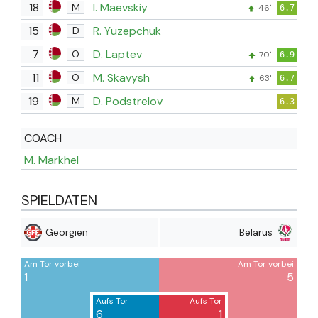
18
I. Maevskiy
M
46'
6.7
15
R. Yuzepchuk
D
7
D. Laptev
O
70'
6.9
11
M. Skavysh
O
63'
6.7
19
D. Podstrelov
M
6.3
COACH
M. Markhel
SPIELDATEN
Georgien
Belarus
Am Tor vorbei
Am Tor vorbei
1
5
Aufs Tor
Aufs Tor
6
1