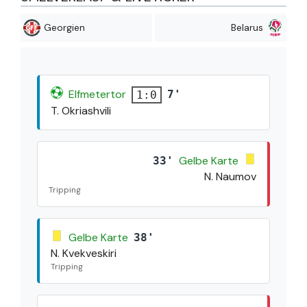
Georgien
Belarus
Elfmetertor
7'
1:0
T. Okriashvili
Gelbe Karte
33'
N. Naumov
Tripping
Gelbe Karte
38'
N. Kvekveskiri
Tripping