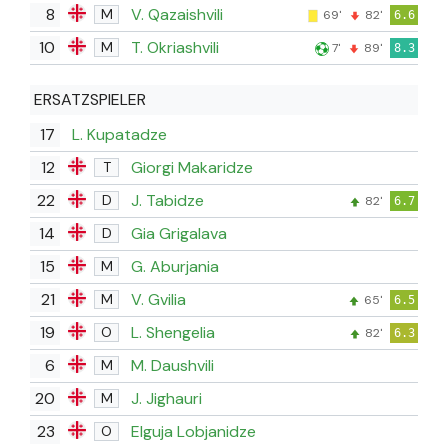
8
V. Qazaishvili
M
69'
82'
6.6
10
T. Okriashvili
M
7'
89'
8.3
ERSATZSPIELER
17
L. Kupatadze
12
Giorgi Makaridze
T
22
J. Tabidze
D
82'
6.7
14
Gia Grigalava
D
15
G. Aburjania
M
21
V. Gvilia
M
65'
6.5
19
L. Shengelia
O
82'
6.3
6
M. Daushvili
M
20
J. Jighauri
M
23
Elguja Lobjanidze
O