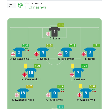
Elfmetertor
7'
T. Okriashvili
6.6
1
G. Loria
7.6
6.6
7.2
7
2
4
5
3
O. Kakabadze
G. Kashia
S. Kvirkvelia
L. Dvali
6.9
7.5
16
7
N. Kvekveskiri
J. Kankava
6.2
6.9
6.6
18
9
8
K. Kvaratskhelia
O. Kiteishvili
V. Qazaishvili
8.3