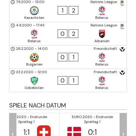
7.9.2020
-
13:00
Nations League
1
2
Kasachstan
Belarus
4.9.2020
-
17:45
Nations League
0
2
Belarus
Albanien
26.2.2020
-
14:00
Freundschaft
0
1
Bulgarien
Belarus
23.2.2020
-
12:00
Freundschaft
0
1
Uzbekistan
Belarus
SPIELE NACH DATUM
de
EURO 2020 - Endrunde
EURO 2020 - Endrunde
Spieltag 1
Spieltag 1
0
:
1
3
:
0
<
>