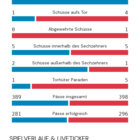
Schüsse aufs Tor
1
4
Abgewehrte Schüsse
0
1
Schüsse innerhalb des Sechzehners
5
5
Schüsse außerhalb des Sechzehners
2
1
Torhüter Paraden
1
5
Pässe insgesamt
389
398
Pässe erfolgreich
281
296
SPIELVERLAUF & LIVETICKER