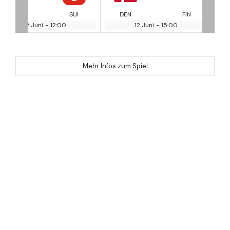
UI
DEN
FIN
BEL
RU
12 Juni
-
15:00
12 Juni
-
18:00
Mehr Infos zum Spiel