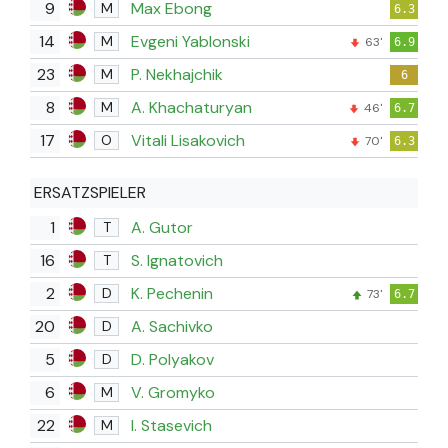
9
Max Ebong
M
6.3
14
Evgeni Yablonski
M
63'
6.9
23
P. Nekhajchik
M
6
8
A. Khachaturyan
M
46'
6.7
17
Vitali Lisakovich
O
70'
6.3
ERSATZSPIELER
1
A. Gutor
T
16
S. Ignatovich
T
2
K. Pechenin
D
73'
6.7
20
A. Sachivko
D
5
D. Polyakov
D
6
V. Gromyko
M
22
I. Stasevich
M