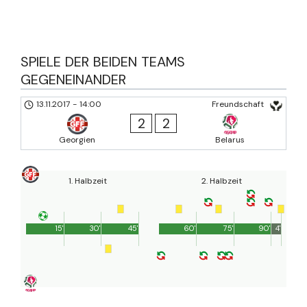
SPIELE DER BEIDEN TEAMS
GEGENEINANDER
13.11.2017
-
14:00
Freundschaft
2
2
Georgien
Belarus
1. Halbzeit
2. Halbzeit
15'
30'
45'
60'
75'
90'
4'