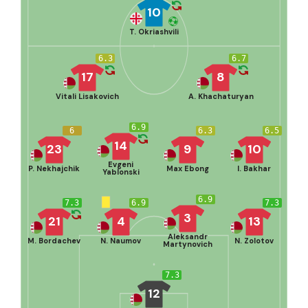
10
T. Okriashvili
6.3
6.7
17
8
Vitali Lisakovich
A. Khachaturyan
6.9
6
6.3
6.5
14
23
9
10
Evgeni
P. Nekhajchik
Max Ebong
I. Bakhar
Yablonski
6.9
7.3
6.9
7.3
3
21
4
13
Aleksandr
M. Bordachev
N. Naumov
N. Zolotov
Martynovich
7.3
12