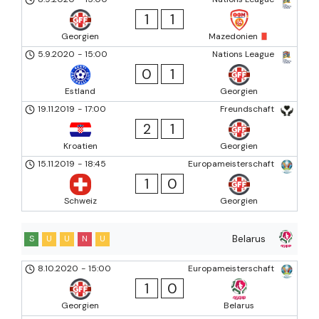
1
1
Georgien
Mazedonien
5.9.2020
-
15:00
Nations League
0
1
Estland
Georgien
19.11.2019
-
17:00
Freundschaft
2
1
Kroatien
Georgien
15.11.2019
-
18:45
Europameisterschaft
1
0
Schweiz
Georgien
Belarus
S
U
U
N
U
8.10.2020
-
15:00
Europameisterschaft
1
0
Georgien
Belarus