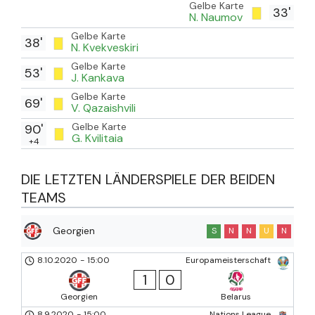
Gelbe Karte
33'
N. Naumov
Gelbe Karte
38'
N. Kvekveskiri
Gelbe Karte
53'
J. Kankava
Gelbe Karte
69'
V. Qazaishvili
Gelbe Karte
90'
G. Kvilitaia
+4
DIE LETZTEN LÄNDERSPIELE DER BEIDEN
TEAMS
Georgien
S
N
N
U
N
8.10.2020
-
15:00
Europameisterschaft
1
0
Georgien
Belarus
8.9.2020
-
15:00
Nations League