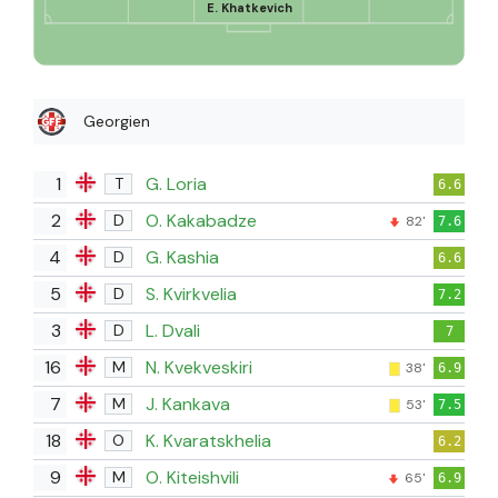
E. Khatkevich
Georgien
1
G. Loria
T
6.6
2
O. Kakabadze
D
82'
7.6
4
G. Kashia
D
6.6
5
S. Kvirkvelia
D
7.2
3
L. Dvali
D
7
16
N. Kvekveskiri
M
38'
6.9
7
J. Kankava
M
53'
7.5
18
K. Kvaratskhelia
O
6.2
9
O. Kiteishvili
M
65'
6.9