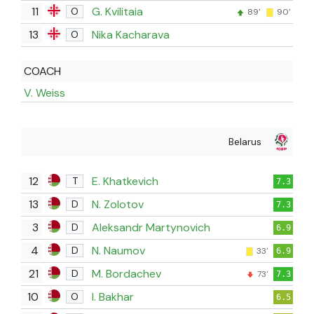
11
G. Kvilitaia
O
89'
90'
13
Nika Kacharava
O
COACH
V. Weiss
Belarus
12
E. Khatkevich
T
7.3
13
N. Zolotov
D
7.3
3
Aleksandr Martynovich
D
6.9
4
N. Naumov
D
33'
6.9
21
M. Bordachev
D
73'
7.3
10
I. Bakhar
O
6.5