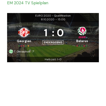
EM 2024 TV Spielplan
EURO 2020 - Qualifikation
8.10.2020
-
15:00
1
:
0
Georgien
Belarus
ENDERGEBNIS
T. Okriashvili
7'
Halbzeit: 1-0