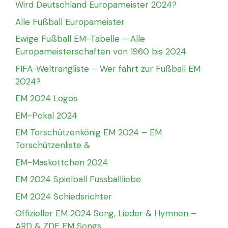
Wird Deutschland Europameister 2024?
Alle Fußball Europameister
Ewige Fußball EM-Tabelle – Alle
Europameisterschaften von 1960 bis 2024
FIFA-Weltrangliste – Wer fährt zur Fußball EM
2024?
EM 2024 Logos
EM-Pokal 2024
EM Torschützenkönig EM 2024 – EM
Torschützenliste &
EM-Maskottchen 2024
EM 2024 Spielball Fussballliebe
EM 2024 Schiedsrichter
Offizieller EM 2024 Song, Lieder & Hymnen –
ARD & ZDF EM Songs