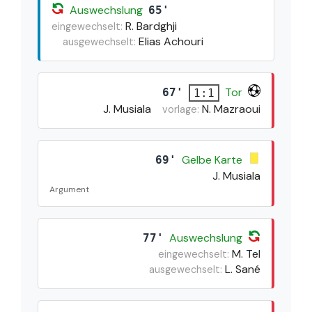
Auswechslung
65'
R. Bardghji
eingewechselt:
Elias Achouri
ausgewechselt:
Tor
67'
1:1
J. Musiala
N. Mazraoui
vorlage:
Gelbe Karte
69'
J. Musiala
Argument
Auswechslung
77'
M. Tel
eingewechselt:
L. Sané
ausgewechselt: