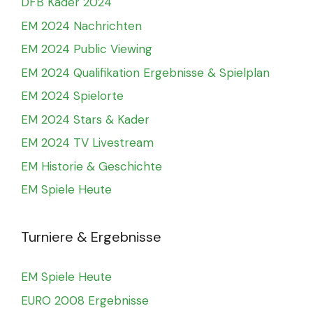
DFB Kader 2024
EM 2024 Nachrichten
EM 2024 Public Viewing
EM 2024 Qualifikation Ergebnisse & Spielplan
EM 2024 Spielorte
EM 2024 Stars & Kader
EM 2024 TV Livestream
EM Historie & Geschichte
EM Spiele Heute
Turniere & Ergebnisse
EM Spiele Heute
EURO 2008 Ergebnisse