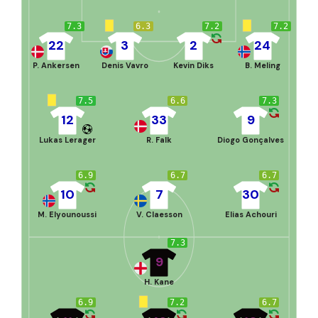
7.3
6.3
7.2
7.2
22
3
2
24
P. Ankersen
Denis Vavro
Kevin Diks
B. Meling
7.5
6.6
7.3
12
33
9
Lukas Lerager
R. Falk
Diogo Gonçalves
6.9
6.7
6.7
10
7
30
M. Elyounoussi
V. Claesson
Elias Achouri
7.3
9
H. Kane
6.9
7.2
6.7