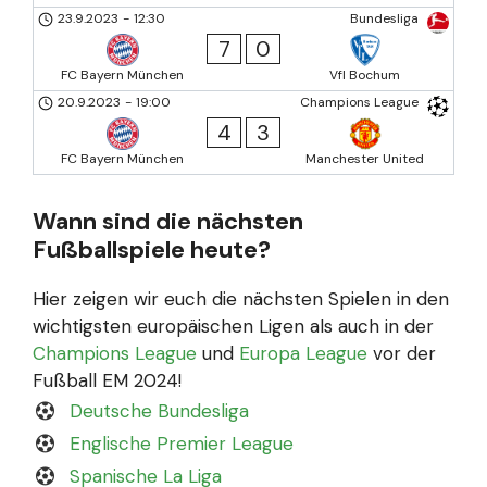
23.9.2023
-
12:30
Bundesliga
7
0
FC Bayern München
Vfl Bochum
20.9.2023
-
19:00
Champions League
4
3
FC Bayern München
Manchester United
Wann sind die nächsten
Fußballspiele heute?
Hier zeigen wir euch die nächsten Spielen in den
wichtigsten europäischen Ligen als auch in der
Champions League
und
Europa League
vor der
Fußball EM 2024!
Deutsche Bundesliga
Englische Premier League
Spanische La Liga