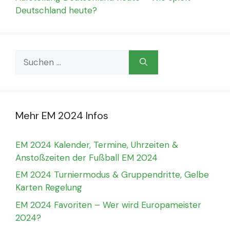
Deutschland heute?
Suchen
nach:
Mehr EM 2024 Infos
EM 2024 Kalender, Termine, Uhrzeiten &
Anstoßzeiten der Fußball EM 2024
EM 2024 Turniermodus & Gruppendritte, Gelbe
Karten Regelung
EM 2024 Favoriten – Wer wird Europameister
2024?