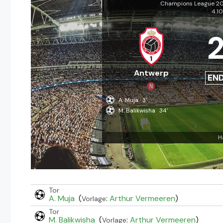
Champions League 20
4.1
Antwerp
EN
N
A. Muja
3'
M. Balikwisha
34'
H
Tor
A. Muja
(
:
Arthur Vermeeren
)
Vorlage
Tor
M. Balikwisha
(
:
Arthur Vermeeren
)
Vorlage