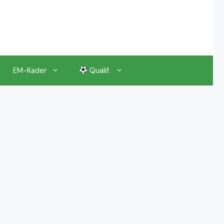
EM-Kader
Qualif.
EM 2024 Gruppenauslosung
EM 2024 Kalender, Termine
EM 2024 Anstoßzeiten & Uhrzeiten
EM 2024 Tickets Preise & Eintrittskarten