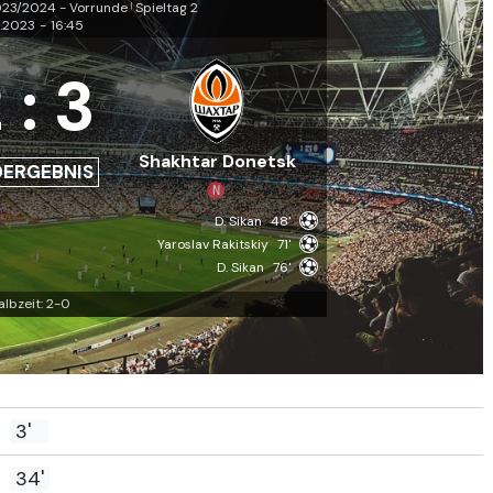
23/2024 - Vorrunde
Spieltag 2
|
0.2023
-
16:45
2
:
3
Shakhtar Donetsk
DERGEBNIS
N
D. Sikan
48'
Yaroslav Rakitskiy
71'
D. Sikan
76'
albzeit: 2-0
3'
34'