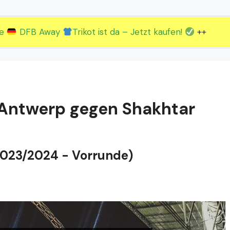
2.EM Spieltag vom 19. bis 22.06.
3.EM Spieltag vom 23. bis 26.06.
ue
DFB Away
Trikot ist da – Jetzt kaufen!
++
 Antwerp gegen Shakhtar
2023/2024 - Vorrunde)