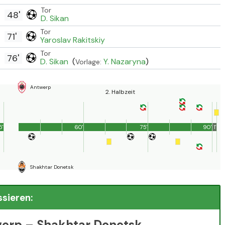
Tor
48'
D. Sikan
Tor
71'
Yaroslav Rakitskiy
Tor
76'
D. Sikan
(
Y. Nazaryna
)
Vorlage:
Antwerp
2. Halbzeit
5'
60'
75'
90'
1'
Shakhtar Donetsk
ssieren:
werp – Shakhtar Donetsk