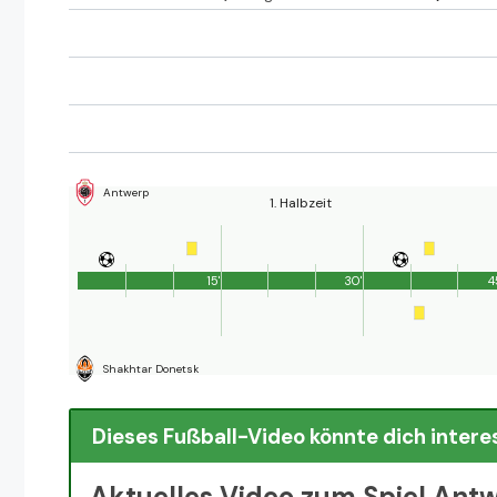
Antwerp
1. Halbzeit
15'
30'
4
Shakhtar Donetsk
Dieses Fußball-Video könnte dich intere
Aktuelles Video zum Spiel Ant