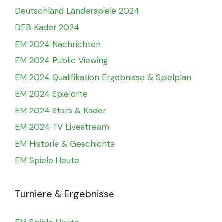
Deutschland Länderspiele 2024
DFB Kader 2024
EM 2024 Nachrichten
EM 2024 Public Viewing
EM 2024 Qualifikation Ergebnisse & Spielplan
EM 2024 Spielorte
EM 2024 Stars & Kader
EM 2024 TV Livestream
EM Historie & Geschichte
EM Spiele Heute
Turniere & Ergebnisse