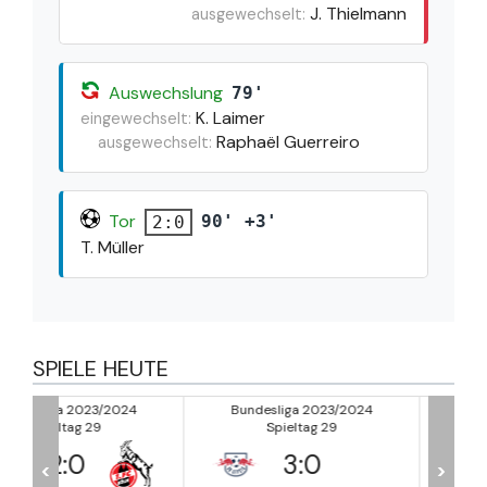
J. Thielmann
ausgewechselt:
Auswechslung
79'
K. Laimer
eingewechselt:
Raphaël Guerreiro
ausgewechselt:
Tor
90' +3'
2:0
T. Müller
SPIELE HEUTE
24
Bundesliga 2023/2024
Bundesliga 2023/2024
Spieltag 29
Spieltag 29
3
:
0
4
:
1
<
>