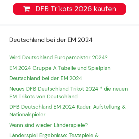
DFB Trikots 2026 kaufen
Deutschland bei der EM 2024
Wird Deutschland Europameister 2024?
EM 2024 Gruppe A Tabelle und Spielplan
Deutschland bei der EM 2024
Neues DFB Deutschland Trikot 2024 * die neuen
EM Trikots von Deutschland
DFB Deutschland EM 2024 Kader, Aufstellung &
Nationalspieler
Wann sind wieder Länderspiele?
Länderspiel Ergebnisse: Testspiele &