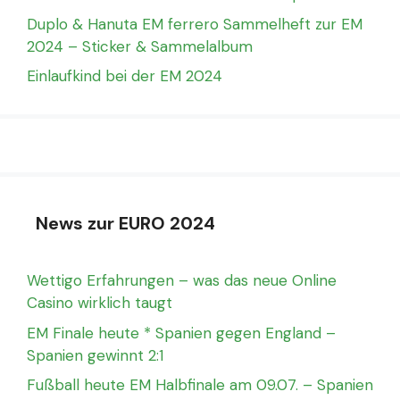
Duplo & Hanuta EM ferrero Sammelheft zur EM
2024 – Sticker & Sammelalbum
Einlaufkind bei der EM 2024
News zur EURO 2024
Wettigo Erfahrungen – was das neue Online
Casino wirklich taugt
EM Finale heute * Spanien gegen England –
Spanien gewinnt 2:1
Fußball heute EM Halbfinale am 09.07. – Spanien