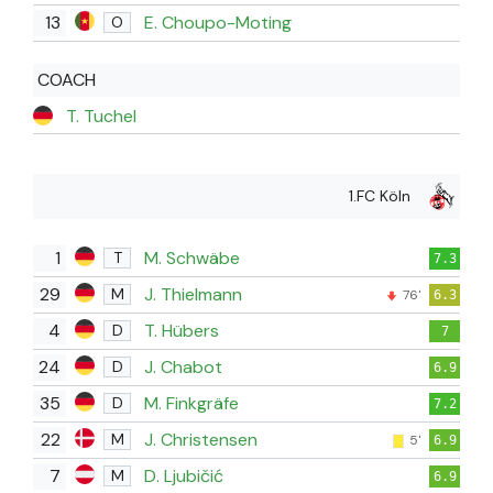
13
E. Choupo-Moting
O
COACH
T. Tuchel
1.FC Köln
1
M. Schwäbe
T
7.3
29
J. Thielmann
M
76'
6.3
4
T. Hübers
D
7
24
J. Chabot
D
6.9
35
M. Finkgräfe
D
7.2
22
J. Christensen
M
5'
6.9
7
D. Ljubičić
M
6.9