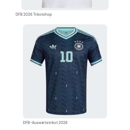
DFB 2026 Trikotshop
DFB-Auswärtstrikot 2026