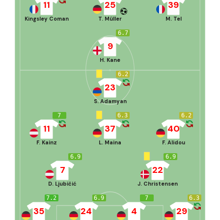
11
25
39
Kingsley Coman
T. Müller
M. Tel
6.7
9
H. Kane
6.2
23
S. Adamyan
7
6.3
6.2
11
37
40
F. Kainz
L. Maina
F. Alidou
6.9
6.9
7
22
D. Ljubičić
J. Christensen
7.2
6.9
7
6.3
35
24
4
29