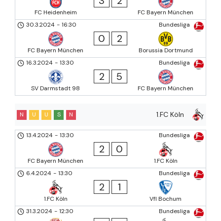
3
2
FC Heidenheim
FC Bayern München
30.3.2024
-
16:30
Bundesliga
0
2
FC Bayern München
Borussia Dortmund
16.3.2024
-
13:30
Bundesliga
2
5
SV Darmstadt 98
FC Bayern München
1.FC Köln
N
U
U
S
N
13.4.2024
-
13:30
Bundesliga
2
0
FC Bayern München
1.FC Köln
6.4.2024
-
13:30
Bundesliga
2
1
1.FC Köln
Vfl Bochum
31.3.2024
-
12:30
Bundesliga