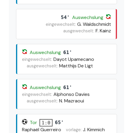
Auswechslung
54'
G. Waldschmidt
eingewechselt:
F. Kainz
ausgewechselt:
Auswechslung
61'
Dayot Upamecano
eingewechselt:
Matthijs De Ligt
ausgewechselt:
Auswechslung
61'
Alphonso Davies
eingewechselt:
N. Mazraoui
ausgewechselt:
Tor
65'
1:0
Raphaël Guerreiro
J. Kimmich
vorlage: