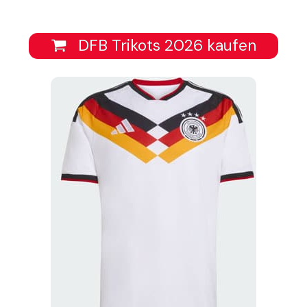
DFB Trikots 2026 kaufen