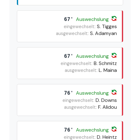
Auswechslung
67'
S. Tigges
eingewechselt:
S. Adamyan
ausgewechselt:
Auswechslung
67'
B. Schmitz
eingewechselt:
L. Maina
ausgewechselt:
Auswechslung
76'
D. Downs
eingewechselt:
F. Alidou
ausgewechselt:
Auswechslung
76'
D. Heintz
eingewechselt: