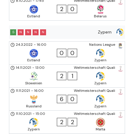
8.10.2021
-
17:45
Weltmeisterschaft Quali
2
0
Estland
Belarus
Zypern
S
N
N
N
N
24.3.2022
-
16:00
Nations League
0
0
Estland
Zypern
14.11.2021
-
13:00
Weltmeisterschaft Quali
2
1
Slowenien
Zypern
11.11.2021
-
16:00
Weltmeisterschaft Quali
6
0
Russland
Zypern
11.10.2021
-
15:00
Weltmeisterschaft Quali
2
2
Zypern
Malta