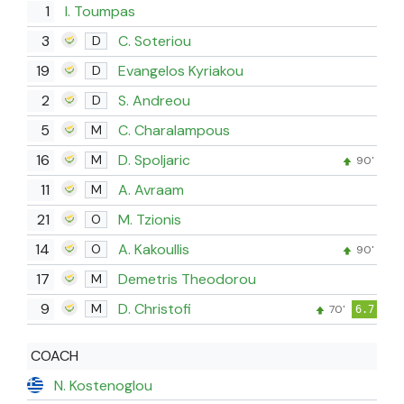
1
I. Toumpas
3
C. Soteriou
D
19
Evangelos Kyriakou
D
2
S. Andreou
D
5
C. Charalampous
M
16
D. Spoljaric
M
90'
11
A. Avraam
M
21
M. Tzionis
O
14
A. Kakoullis
O
90'
17
Demetris Theodorou
M
9
D. Christofi
M
70'
6.7
COACH
N. Kostenoglou