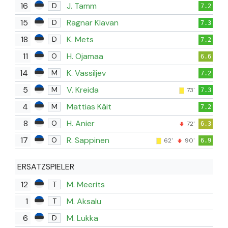
16
J. Tamm
D
7.2
15
Ragnar Klavan
D
7.3
18
K. Mets
D
7.2
11
H. Ojamaa
O
6.6
14
K. Vassiljev
M
7.2
5
V. Kreida
M
73'
7.3
4
Mattias Käit
M
7.2
8
H. Anier
O
72'
6.3
17
R. Sappinen
O
62'
90'
6.9
ERSATZSPIELER
12
M. Meerits
T
1
M. Aksalu
T
6
M. Lukka
D