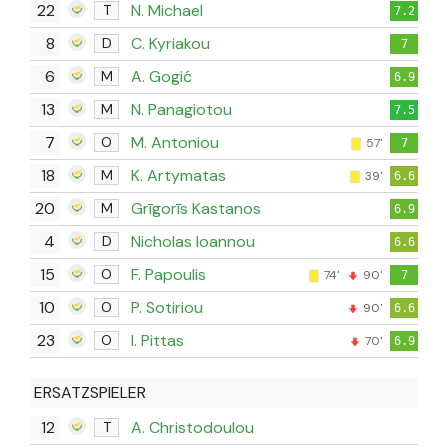
22
N. Michael
T
7.2
8
C. Kyriakou
D
7
6
A. Gogić
M
6.9
13
N. Panagiotou
M
7.5
7
M. Antoniou
O
57'
7
18
K. Artymatas
M
39'
6.6
20
Grīgorīs Kastanos
M
6.9
4
Nicholas Ioannou
D
6.6
15
F. Papoulis
O
74'
90'
7
10
P. Sotiriou
O
90'
6.6
23
I. Pittas
O
70'
6.9
ERSATZSPIELER
12
A. Christodoulou
T