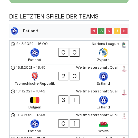
DIE LETZTEN SPIELE DER TEAMS
Estland
N
S
N
U
N
24.3.2022
-
16:00
Nations League
0
0
Estland
Zypern
16.11.2021
-
18:45
Weltmeisterschaft Quali
2
0
Tschechische Republik
Estland
13.11.2021
-
18:45
Weltmeisterschaft Quali
3
1
Belgien
Estland
11.10.2021
-
17:45
Weltmeisterschaft Quali
0
1
Estland
Wales