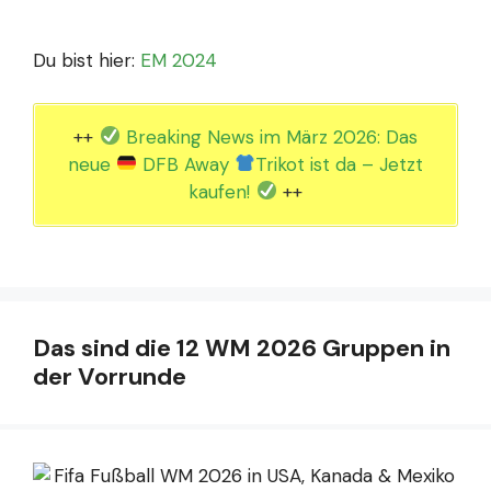
Du bist hier:
EM 2024
++
Breaking News im März 2026: Das
neue
DFB Away
Trikot ist da – Jetzt
kaufen!
++
Das sind die 12 WM 2026 Gruppen in
der Vorrunde