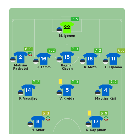
7.5
22
M. Igonen
6.9
7.3
7.2
7.2
6.6
2
15
16
18
11
Maksim
Ragnar
J. Tamm
K. Mets
H. Ojamaa
Paskotsi
Klavan
7.2
7.3
7.2
14
5
4
K. Vassiljev
V. Kreida
Mattias Käit
6.3
6.9
8
17
H. Anier
R. Sappinen