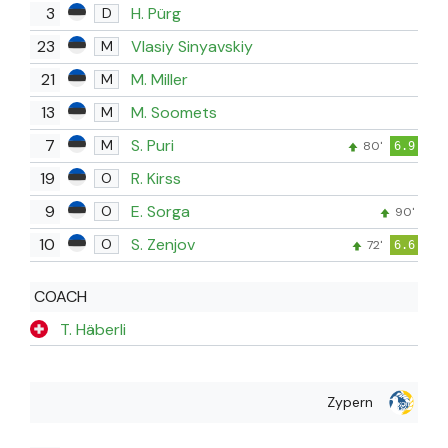
3
H. Pürg
D
23
Vlasiy Sinyavskiy
M
21
M. Miller
M
13
M. Soomets
M
7
S. Puri
M
80'
6.9
19
R. Kirss
O
9
E. Sorga
O
90'
10
S. Zenjov
O
72'
6.6
COACH
T. Häberli
Zypern