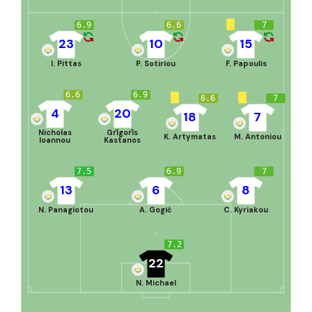
6.9
6.6
7
23
10
15
I. Pittas
P. Sotiriou
F. Papoulis
6.6
6.9
6.6
7
4
20
18
7
Nicholas
Grīgorīs
K. Artymatas
M. Antoniou
Ioannou
Kastanos
7.5
6.9
7
13
6
8
N. Panagiotou
A. Gogić
C. Kyriakou
7.2
22
N. Michael