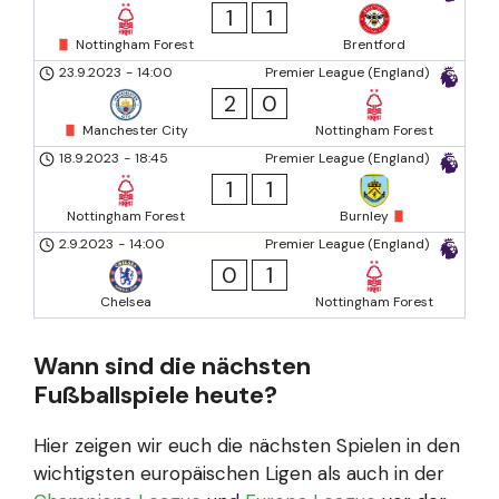
1
1
Nottingham Forest
Brentford
23.9.2023
-
14:00
Premier League (England)
2
0
Manchester City
Nottingham Forest
18.9.2023
-
18:45
Premier League (England)
1
1
Nottingham Forest
Burnley
2.9.2023
-
14:00
Premier League (England)
0
1
Chelsea
Nottingham Forest
Wann sind die nächsten
Fußballspiele heute?
Hier zeigen wir euch die nächsten Spielen in den
wichtigsten europäischen Ligen als auch in der