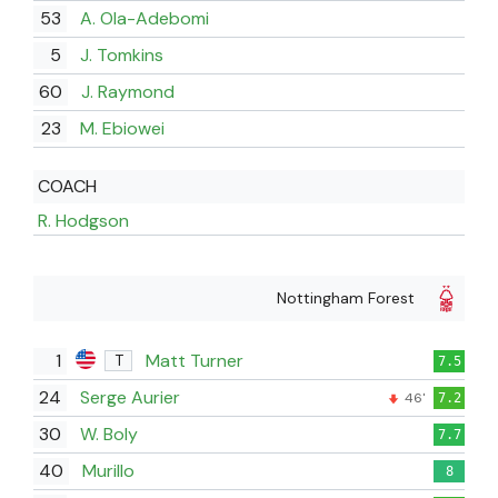
53
A. Ola-Adebomi
5
J. Tomkins
60
J. Raymond
23
M. Ebiowei
COACH
R. Hodgson
Nottingham Forest
1
Matt Turner
T
7.5
24
Serge Aurier
46'
7.2
30
W. Boly
7.7
40
Murillo
8