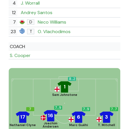
4
J. Worrall
12
Andrey Santos
7
Neco Williams
D
23
O. Vlachodimos
T
COACH
S. Cooper
8.2
1
Sam Johnstone
7.9
7
7.9
7.7
16
17
6
3
Joachim
Nathaniel Clyne
Marc Guéhi
T. Mitchell
Andersen