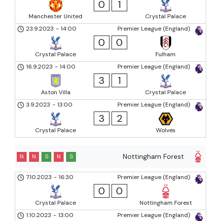
0
1
Manchester United
Crystal Palace
23.9.2023
-
14:00
Premier League (England)
0
0
Crystal Palace
Fulham
16.9.2023
-
14:00
Premier League (England)
3
1
Aston Villa
Crystal Palace
3.9.2023
-
13:00
Premier League (England)
3
2
Crystal Palace
Wolves
Nottingham Forest
N
N
S
N
S
7.10.2023
-
16:30
Premier League (England)
0
0
Crystal Palace
Nottingham Forest
1.10.2023
-
13:00
Premier League (England)