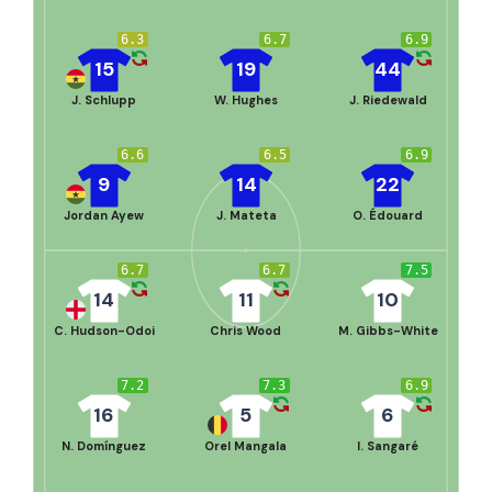
6.3
6.7
6.9
15
19
44
J. Schlupp
W. Hughes
J. Riedewald
6.6
6.5
6.9
9
14
22
Jordan Ayew
J. Mateta
O. Édouard
6.7
6.7
7.5
14
11
10
C. Hudson-Odoi
Chris Wood
M. Gibbs-White
7.2
7.3
6.9
16
5
6
N. Domínguez
Orel Mangala
I. Sangaré