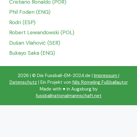
Cristiano Ronaldo (POR)
Phil Foden (ENG)
Rodri (ESP)
Robert Lewandowski (POL)
Dušan Vlahović (SER)
Bukayo Saka (ENG)
2026 | © Die Fussball-EM-2024.de |
Impressum
|
Datenschutz
| Ein Projekt von
Nils Römeling Fußballautor
Made with ♥️ in Augsburg by
fussballnationalmannschaft.net