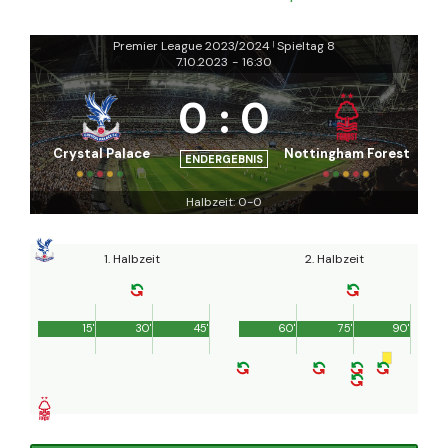
Premier League 2023/2024
Spieltag 8
|
7.10.2023
-
16:30
0
:
0
Crystal Palace
Nottingham Forest
ENDERGEBNIS
Halbzeit: 0-0
1. Halbzeit
2. Halbzeit
15'
30'
45'
60'
75'
90'