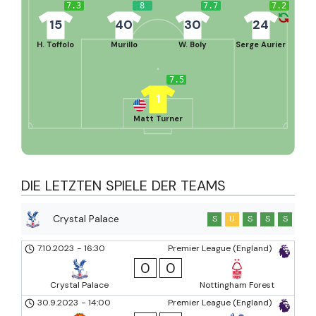
7.3
8
7.7
7.2
15
40
30
24
H. Toffolo
Murillo
W. Boly
Serge Aurier
7.5
1
Matt Turner
DIE LETZTEN SPIELE DER TEAMS
Crystal Palace
S
U
S
S
S
7.10.2023
-
16:30
Premier League (England)
0
0
Crystal Palace
Nottingham Forest
30.9.2023
-
14:00
Premier League (England)