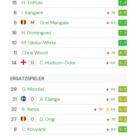
15
H. Toffolo
7.3
6
I. Sangaré
76'
6.9
5
Orel Mangala
M
83'
7.3
16
N. Domínguez
7.2
10
M. Gibbs-White
7.5
11
Chris Wood
76'
6.7
14
C. Hudson-Odoi
O
66'
6.7
ERSATZSPIELER
29
G. Montiel
46'
6.6
21
A. Elanga
O
66'
6.3
22
R. Yates
76'
84'
6.3
27
D. Origi
O
76'
6.3
8
C. Kouyaté
83'
6.9