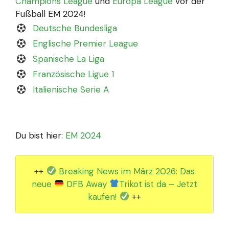
Champions League
und
Europa League
vor der
Fußball EM 2024!
Deutsche Bundesliga
Englische Premier League
Spanische La Liga
Französische Ligue 1
Italienische Serie A
Du bist hier:
EM 2024
++
Breaking News im März 2026: Das
neue
DFB Away
Trikot ist da – Jetzt
kaufen!
++