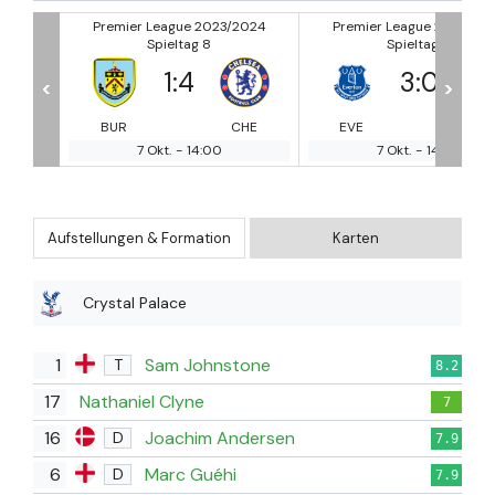
2024
Premier League 2023/2024
Premier League 2023/20
Spieltag 8
Spieltag 8
3
:
0
3
:
1
<
>
HE
EVE
BOU
FUL
SH
7 Okt.
-
14:00
7 Okt.
-
14:00
Aufstellungen & Formation
Karten
Crystal Palace
1
Sam Johnstone
T
8.2
17
Nathaniel Clyne
7
16
Joachim Andersen
D
7.9
6
Marc Guéhi
D
7.9