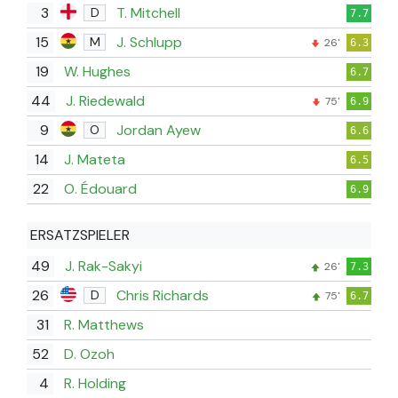
3
T. Mitchell
D
7.7
15
J. Schlupp
M
26'
6.3
19
W. Hughes
6.7
44
J. Riedewald
75'
6.9
9
Jordan Ayew
O
6.6
14
J. Mateta
6.5
22
O. Édouard
6.9
ERSATZSPIELER
49
J. Rak-Sakyi
26'
7.3
26
Chris Richards
D
75'
6.7
31
R. Matthews
52
D. Ozoh
4
R. Holding