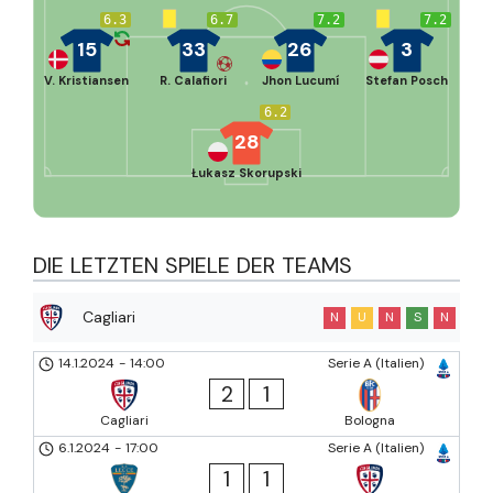
6.3
6.7
7.2
7.2
15
33
26
3
V. Kristiansen
R. Calafiori
Jhon Lucumí
Stefan Posch
6.2
28
Łukasz Skorupski
DIE LETZTEN SPIELE DER TEAMS
Cagliari
N
U
N
S
N
14.1.2024
-
14:00
Serie A (Italien)
2
1
Cagliari
Bologna
6.1.2024
-
17:00
Serie A (Italien)
1
1