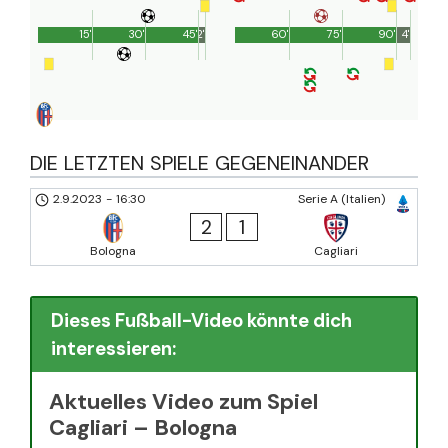
15'
30'
45'
2'
60'
75'
90'
4'
DIE LETZTEN SPIELE GEGENEINANDER
2.9.2023
-
16:30
Serie A (Italien)
2
1
Bologna
Cagliari
Dieses Fußball-Video könnte dich
interessieren:
Aktuelles Video zum Spiel
Cagliari – Bologna