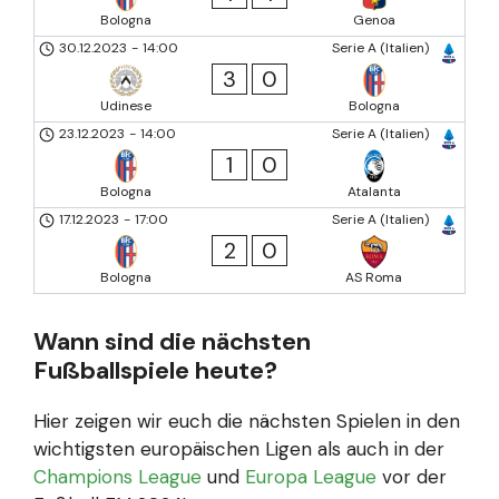
Bologna
Genoa
30.12.2023
-
14:00
Serie A (Italien)
3
0
Udinese
Bologna
23.12.2023
-
14:00
Serie A (Italien)
1
0
Bologna
Atalanta
17.12.2023
-
17:00
Serie A (Italien)
2
0
Bologna
AS Roma
Wann sind die nächsten
Fußballspiele heute?
Hier zeigen wir euch die nächsten Spielen in den
wichtigsten europäischen Ligen als auch in der
Champions League
und
Europa League
vor der