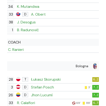
34
K. Mutandwa
33
A. Obert
D
38
J. Desogus
1
B. Radunović
COACH
C. Ranieri
Bologna
28
Łukasz Skorupski
T
6.2
3
Stefan Posch
D
3'
7.2
26
Jhon Lucumí
D
7.2
33
R. Calafiori
69'
88'
6.7