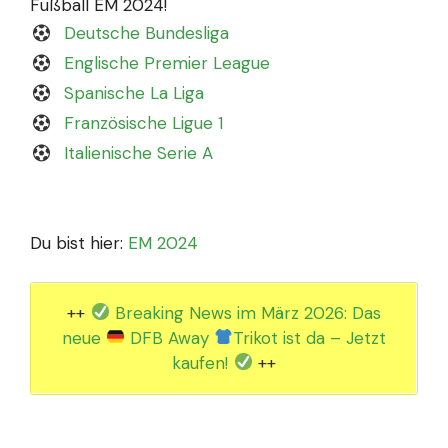
Fußball EM 2024!
Deutsche Bundesliga
Englische Premier League
Spanische La Liga
Französische Ligue 1
Italienische Serie A
Du bist hier:
EM 2024
++
Breaking News im März 2026: Das
neue
DFB Away
Trikot ist da – Jetzt
kaufen!
++