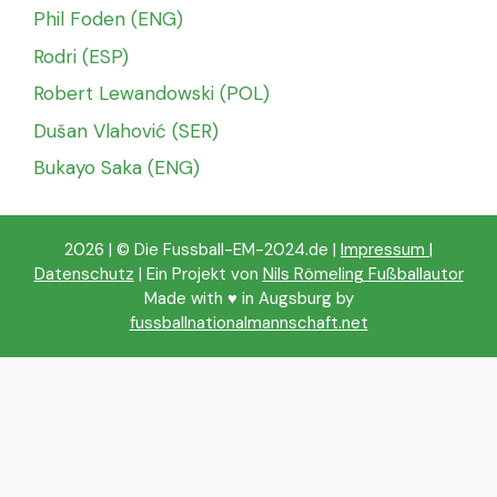
Phil Foden (ENG)
Rodri (ESP)
Robert Lewandowski (POL)
Dušan Vlahović (SER)
Bukayo Saka (ENG)
2026 | © Die Fussball-EM-2024.de |
Impressum
|
Datenschutz
| Ein Projekt von
Nils Römeling Fußballautor
Made with ♥️ in Augsburg by
fussballnationalmannschaft.net