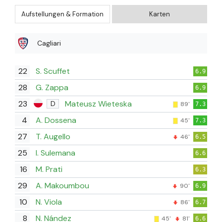
Aufstellungen & Formation
Karten
Cagliari
22
S. Scuffet
6.9
28
G. Zappa
6.9
23
Mateusz Wieteska
D
89'
7.3
4
A. Dossena
45'
7.3
27
T. Augello
46'
6.5
25
I. Sulemana
6.6
16
M. Prati
6.3
29
A. Makoumbou
90'
6.9
10
N. Viola
86'
6.7
8
N. Nández
45'
81'
6.6