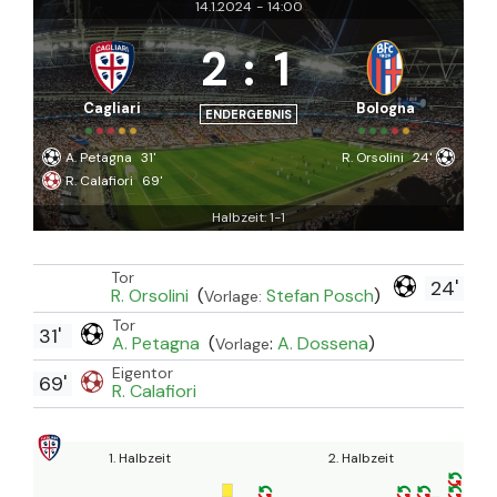
14.1.2024
-
14:00
2
:
1
Cagliari
Bologna
ENDERGEBNIS
A. Petagna
31'
R. Orsolini
24'
R. Calafiori
69'
Halbzeit: 1-1
Tor
24'
R. Orsolini
(
Stefan Posch
)
Vorlage:
Tor
31'
A. Petagna
(
:
A. Dossena
)
Vorlage
Eigentor
69'
R. Calafiori
1. Halbzeit
2. Halbzeit