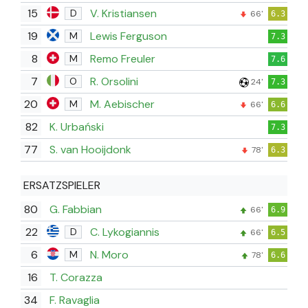
15
V. Kristiansen
D
66'
6.3
19
Lewis Ferguson
M
7.3
8
Remo Freuler
M
7.6
7
R. Orsolini
O
24'
7.3
20
M. Aebischer
M
66'
6.6
82
K. Urbański
7.3
77
S. van Hooijdonk
78'
6.3
ERSATZSPIELER
80
G. Fabbian
66'
6.9
22
C. Lykogiannis
D
66'
6.5
6
N. Moro
M
78'
6.6
16
T. Corazza
34
F. Ravaglia