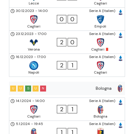
Lecce
Cagliari
30.12.2023
-
14:00
Serie A (Italien)
0
0
Cagliari
Empoli
23.12.2023
-
17:00
Serie A (Italien)
2
0
Verona
Cagliari
16.12.2023
-
17:00
Serie A (Italien)
2
1
Napoli
Cagliari
Bologna
U
U
S
U
N
14.1.2024
-
14:00
Serie A (Italien)
2
1
Cagliari
Bologna
5.1.2024
-
19:45
Serie A (Italien)
1
1