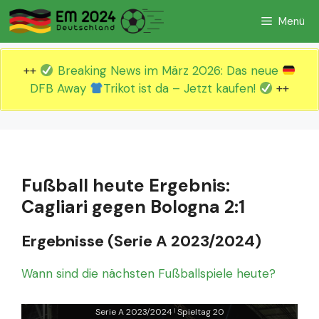
Zum
Menü
Inhalt
springen
++
Breaking News im März 2026: Das neue
DFB Away
Trikot ist da – Jetzt kaufen!
++
Fußball heute Ergebnis:
Cagliari gegen Bologna 2:1
Ergebnisse (Serie A 2023/2024)
Wann sind die nächsten Fußballspiele heute?
Serie A 2023/2024
Spieltag 20
|