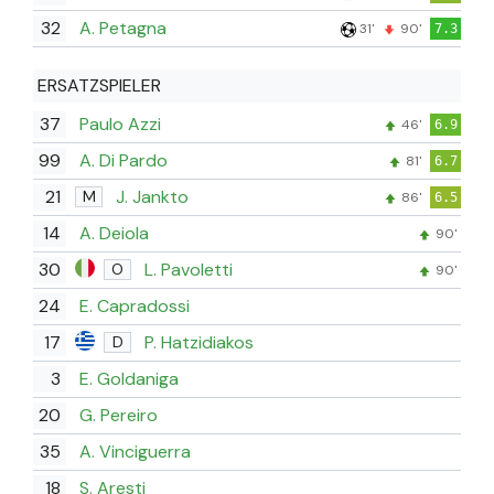
32
A. Petagna
31'
90'
7.3
ERSATZSPIELER
37
Paulo Azzi
46'
6.9
99
A. Di Pardo
81'
6.7
21
J. Jankto
M
86'
6.5
14
A. Deiola
90'
30
L. Pavoletti
O
90'
24
E. Capradossi
17
P. Hatzidiakos
D
3
E. Goldaniga
20
G. Pereiro
35
A. Vinciguerra
18
S. Aresti