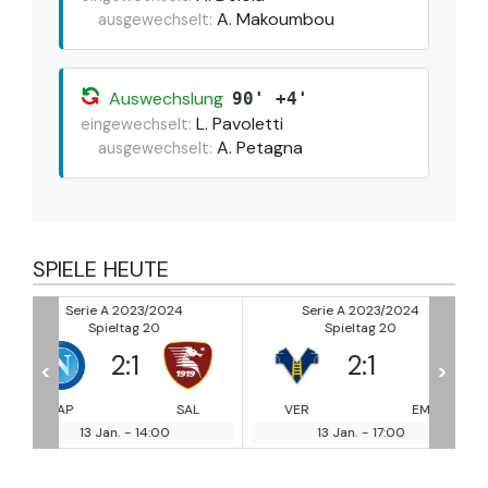
A. Makoumbou
ausgewechselt:
Auswechslung
90' +4'
L. Pavoletti
eingewechselt:
A. Petagna
ausgewechselt:
SPIELE HEUTE
Serie A 2023/2024
Serie A 2023/2024
Spieltag 20
Spieltag 20
2
:
1
1
:
5
<
>
SAL
VER
EMP
MON
INT
13 Jan.
-
17:00
13 Jan.
-
19:45