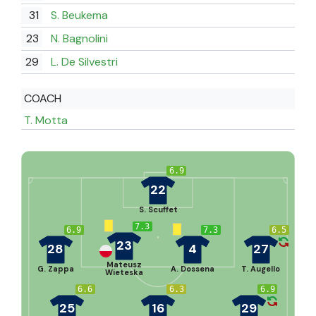
31
S. Beukema
23
N. Bagnolini
29
L. De Silvestri
COACH
T. Motta
6.9
22
S. Scuffet
7.3
6.9
7.3
6.5
23
28
4
27
Mateusz
G. Zappa
A. Dossena
T. Augello
Wieteska
6.6
6.3
6.9
25
16
29