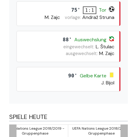
Tor
75'
1:1
M. Zajc
Andraž Struna
vorlage:
Auswechslung
88'
L. Štulac
eingewechselt:
M. Zajc
ausgewechselt:
Gelbe Karte
90'
J. Bijol
SPIELE HEUTE
/2019 -
UEFA Nations League 2018/2019 -
UEFA Nations League 2018/2
Gruppenphase
Gruppenphase