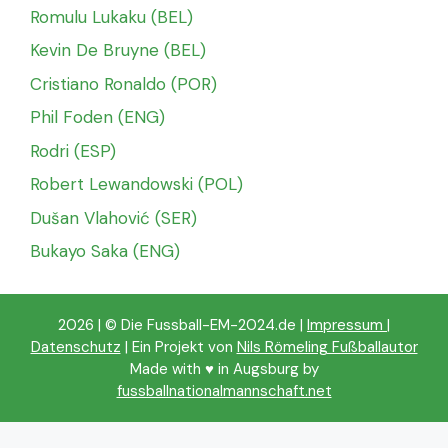
Romulu Lukaku (BEL)
Kevin De Bruyne (BEL)
Cristiano Ronaldo (POR)
Phil Foden (ENG)
Rodri (ESP)
Robert Lewandowski (POL)
Dušan Vlahović (SER)
Bukayo Saka (ENG)
2026 | © Die Fussball-EM-2024.de |
Impressum
|
Datenschutz
| Ein Projekt von
Nils Römeling Fußballautor
Made with ♥️ in Augsburg by
fussballnationalmannschaft.net