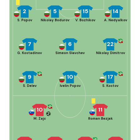
2
5
15
14
S. Popov
Nikolay Bodurov
V. Bozhikov
A. Nedyalkov
7
6
22
G. Kostadinov
Simeon Slavchev
Nikolay Dimitrov
9
10
17
S. Delev
Ivelin Popov
S. Kostov
10
11
M. Zajc
Roman Bezjak