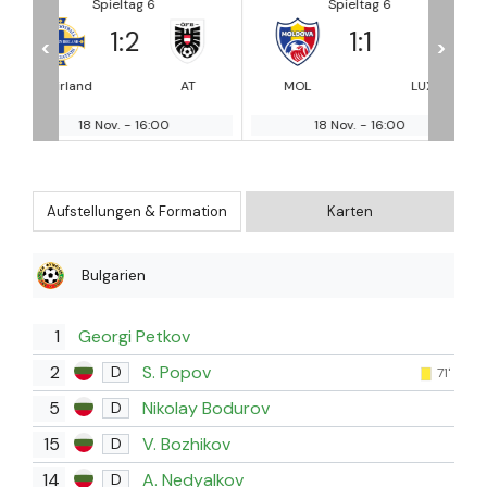
Spieltag 6
Spieltag 6
1
:
1
0
:
2
<
>
AT
MOL
LUX
San Marino
Bela
18 Nov.
-
16:00
18 Nov.
-
16:00
Aufstellungen & Formation
Karten
Bulgarien
1
Georgi Petkov
2
S. Popov
D
71'
5
Nikolay Bodurov
D
15
V. Bozhikov
D
14
A. Nedyalkov
D