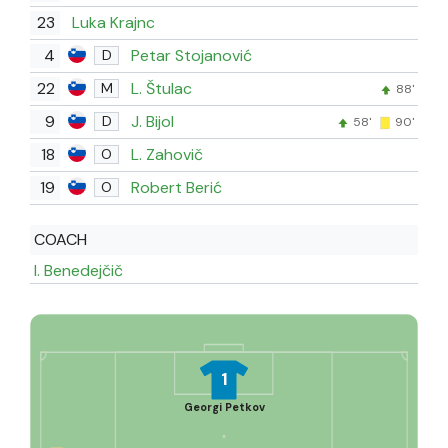
23
Luka Krajnc
4
Petar Stojanović
D
22
L. Štulac
M
88'
9
J. Bijol
D
58'
90'
18
L. Zahovič
O
19
Robert Berić
O
COACH
I. Benedejčič
1
Georgi Petkov