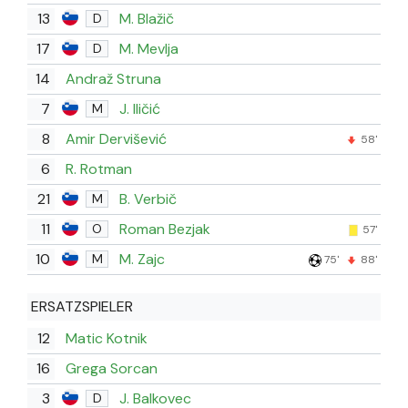
13
M. Blažič
D
17
M. Mevlja
D
14
Andraž Struna
7
J. Iličić
M
8
Amir Dervišević
58'
6
R. Rotman
21
B. Verbič
M
11
Roman Bezjak
O
57'
10
M. Zajc
M
75'
88'
ERSATZSPIELER
12
Matic Kotnik
16
Grega Sorcan
3
J. Balkovec
D