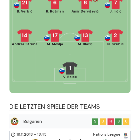
21
6
8
7
B. Verbič
R. Rotman
Amir Dervišević
J. Iličić
14
17
13
2
Andraž Struna
M. Mevlja
M. Blažič
N. Skubic
1
V. Belec
DIE LETZTEN SPIELE DER TEAMS
Bulgarien
S
U
N
S
U
19.11.2018
-
18:45
Nations League