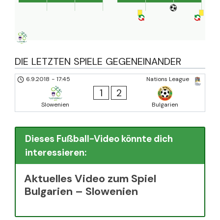
DIE LETZTEN SPIELE GEGENEINANDER
6.9.2018
-
17:45
Nations League
1
2
Slowenien
Bulgarien
Dieses Fußball-Video könnte dich
interessieren:
Aktuelles Video zum Spiel
Bulgarien – Slowenien