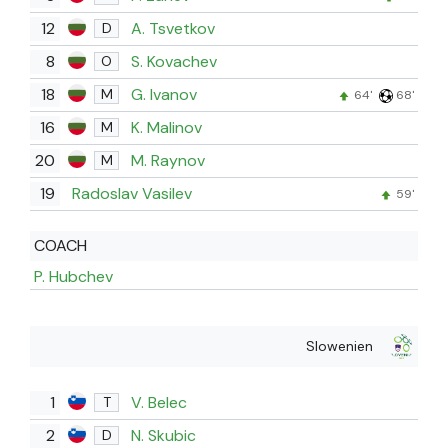
12
A. Tsvetkov
D
8
S. Kovachev
O
18
G. Ivanov
M
64'
68'
16
K. Malinov
M
20
M. Raynov
M
19
Radoslav Vasilev
59'
COACH
P. Hubchev
Slowenien
1
V. Belec
T
2
N. Skubic
D