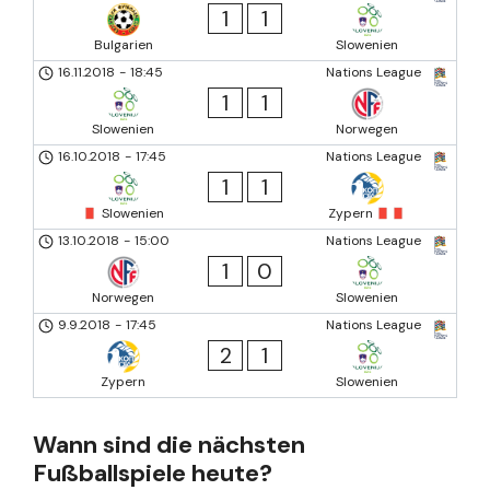
1
1
Bulgarien
Slowenien
16.11.2018
-
18:45
Nations League
1
1
Slowenien
Norwegen
16.10.2018
-
17:45
Nations League
1
1
Slowenien
Zypern
13.10.2018
-
15:00
Nations League
1
0
Norwegen
Slowenien
9.9.2018
-
17:45
Nations League
2
1
Zypern
Slowenien
Wann sind die nächsten
Fußballspiele heute?