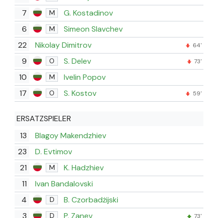
7
G. Kostadinov
M
6
Simeon Slavchev
M
22
Nikolay Dimitrov
64'
9
S. Delev
O
73'
10
Ivelin Popov
M
17
S. Kostov
O
59'
ERSATZSPIELER
13
Blagoy Makendzhiev
23
D. Evtimov
21
K. Hadzhiev
M
11
Ivan Bandalovski
4
B. Czorbadżijski
D
3
P. Zanev
D
73'