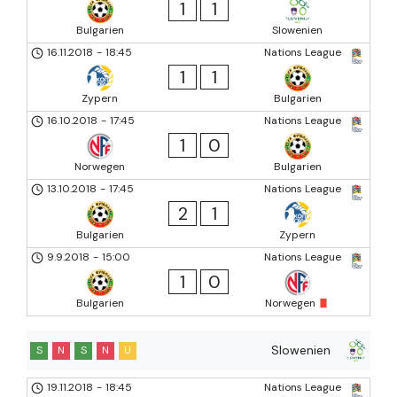
1
1
Bulgarien
Slowenien
16.11.2018
-
18:45
Nations League
1
1
Zypern
Bulgarien
16.10.2018
-
17:45
Nations League
1
0
Norwegen
Bulgarien
13.10.2018
-
17:45
Nations League
2
1
Bulgarien
Zypern
9.9.2018
-
15:00
Nations League
1
0
Bulgarien
Norwegen
Slowenien
S
N
S
N
U
19.11.2018
-
18:45
Nations League