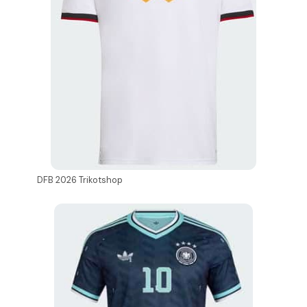
DFB 2026 Trikotshop