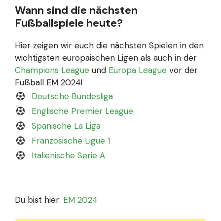
Wann sind die nächsten
Fußballspiele heute?
Hier zeigen wir euch die nächsten Spielen in den
wichtigsten europäischen Ligen als auch in der
Champions League
und
Europa League
vor der
Fußball EM 2024!
Deutsche Bundesliga
Englische Premier League
Spanische La Liga
Französische Ligue 1
Italienische Serie A
Du bist hier:
EM 2024