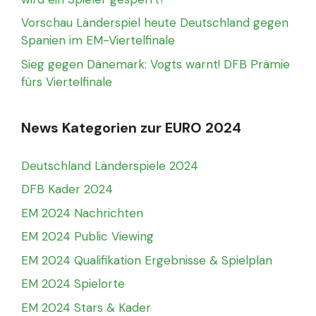
Vorschau Länderspiel heute Deutschland gegen
Spanien im EM-Viertelfinale
Sieg gegen Dänemark: Vogts warnt! DFB Prämie
fürs Viertelfinale
News Kategorien zur EURO 2024
Deutschland Länderspiele 2024
DFB Kader 2024
EM 2024 Nachrichten
EM 2024 Public Viewing
EM 2024 Qualifikation Ergebnisse & Spielplan
EM 2024 Spielorte
EM 2024 Stars & Kader