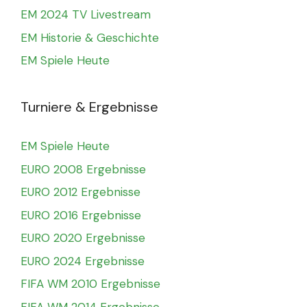
EM 2024 TV Livestream
EM Historie & Geschichte
EM Spiele Heute
Turniere & Ergebnisse
EM Spiele Heute
EURO 2008 Ergebnisse
EURO 2012 Ergebnisse
EURO 2016 Ergebnisse
EURO 2020 Ergebnisse
EURO 2024 Ergebnisse
FIFA WM 2010 Ergebnisse
FIFA WM 2014 Ergebnisse