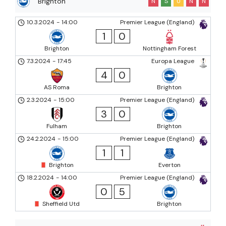
Brighton
N
S
U
N
N
10.3.2024
-
14:00
Premier League (England)
1
0
Brighton
Nottingham Forest
7.3.2024
-
17:45
Europa League
4
0
AS Roma
Brighton
2.3.2024
-
15:00
Premier League (England)
3
0
Fulham
Brighton
24.2.2024
-
15:00
Premier League (England)
1
1
Brighton
Everton
18.2.2024
-
14:00
Premier League (England)
0
5
Sheffield Utd
Brighton