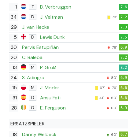
1
B. Verbruggen
T
7.6
34
J. Veltman
D
78'
7.2
29
J. van Hecke
7.3
5
Lewis Dunk
D
7.5
30
Pervis Estupiñán
76'
6.9
20
C. Baleba
7.2
13
P. Groß
M
8.2
24
S. Adingra
80'
6.9
15
J. Moder
M
67'
76'
6.6
31
Ansu Fati
O
41'
60'
6.6
28
E. Ferguson
O
60'
6.9
ERSATZSPIELER
18
Danny Welbeck
60'
6.7