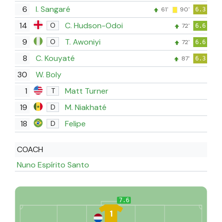
6
I. Sangaré
61'
90'
6.3
14
C. Hudson-Odoi
O
72'
6.6
9
T. Awoniyi
O
72'
6.6
8
C. Kouyaté
87'
6.3
30
W. Boly
1
Matt Turner
T
19
M. Niakhaté
D
18
Felipe
D
COACH
Nuno Espírito Santo
7.6
1