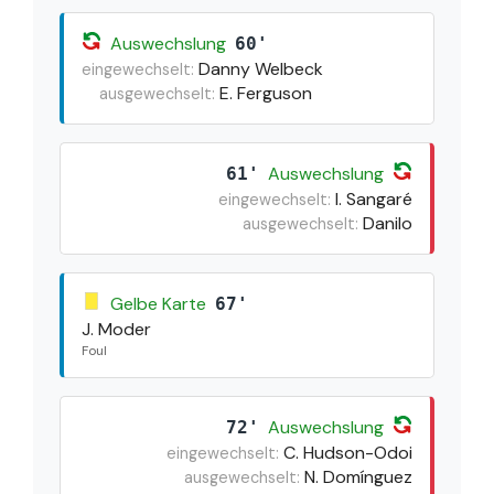
Auswechslung
60'
Danny Welbeck
eingewechselt:
E. Ferguson
ausgewechselt:
Auswechslung
61'
I. Sangaré
eingewechselt:
Danilo
ausgewechselt:
Gelbe Karte
67'
J. Moder
Foul
Auswechslung
72'
C. Hudson-Odoi
eingewechselt:
N. Domínguez
ausgewechselt: