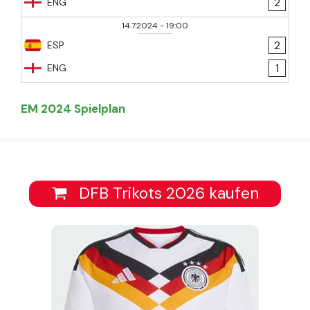
2
ENG
14.7.2024
-
19:00
2
ESP
1
ENG
EM 2024 Spielplan
DFB Trikots 2026 kaufen