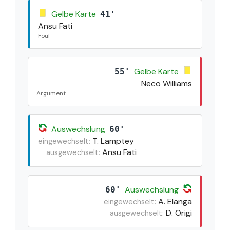
Gelbe Karte
41'
Ansu Fati
Foul
Gelbe Karte
55'
Neco Williams
Argument
Auswechslung
60'
T. Lamptey
eingewechselt:
Ansu Fati
ausgewechselt:
Auswechslung
60'
A. Elanga
eingewechselt:
D. Origi
ausgewechselt: