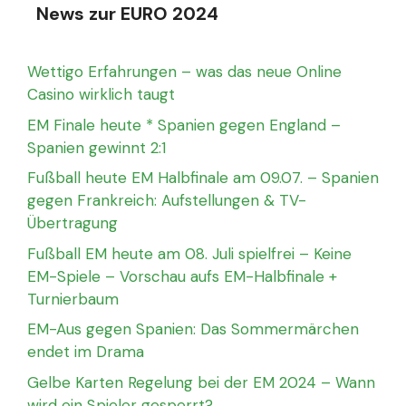
News zur EURO 2024
Wettigo Erfahrungen – was das neue Online
Casino wirklich taugt
EM Finale heute * Spanien gegen England –
Spanien gewinnt 2:1
Fußball heute EM Halbfinale am 09.07. – Spanien
gegen Frankreich: Aufstellungen & TV-
Übertragung
Fußball EM heute am 08. Juli spielfrei – Keine
EM-Spiele – Vorschau aufs EM-Halbfinale +
Turnierbaum
EM-Aus gegen Spanien: Das Sommermärchen
endet im Drama
Gelbe Karten Regelung bei der EM 2024 – Wann
wird ein Spieler gesperrt?