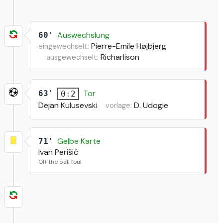
Auswechslung
60'
Pierre-Emile Højbjerg
eingewechselt:
Richarlison
ausgewechselt:
Tor
63'
0:2
Dejan Kulusevski
D. Udogie
vorlage:
Gelbe Karte
71'
Ivan Perišić
Off the ball foul