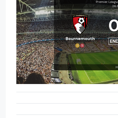
Premier Leag
26.
Bournemouth
EN
U
N
H