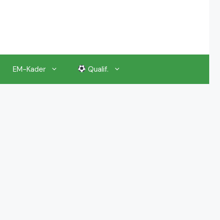
EM-Kader
Qualif.
EM 2024 Gruppenauslosung
EM 2024 Kalender, Termine
EM 2024 Anstoßzeiten & Uhrzeiten
EM 2024 Tickets Preise & Eintrittskarten