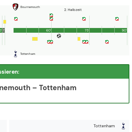
Bournemouth
2. Halbzeit
5'
1'
60'
75'
90'
Tottenham
ssieren:
urnemouth – Tottenham
Tottenham