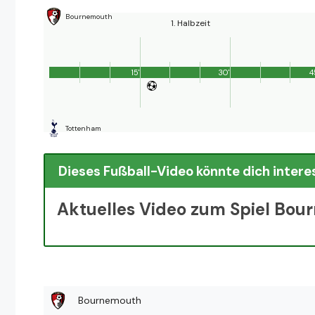
Bournemouth
1. Halbzeit
15'
30'
4
Tottenham
Dieses Fußball-Video könnte dich intere
Aktuelles Video zum Spiel Bo
Bournemouth