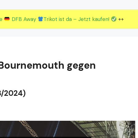
2.EM Spieltag vom 19. bis 22.06.
3.EM Spieltag vom 23. bis 26.06.
ue
DFB Away
Trikot ist da – Jetzt kaufen!
++
: Bournemouth gegen
3/2024)