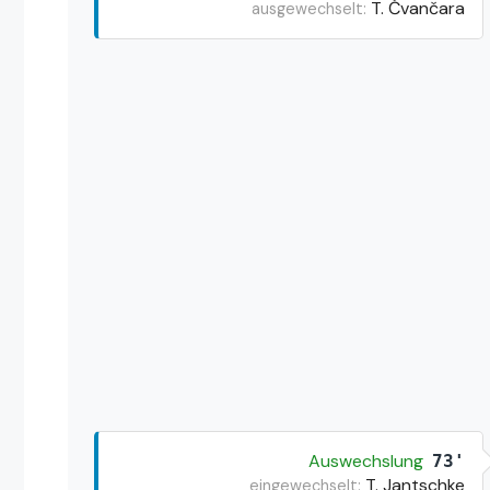
T. Čvančara
ausgewechselt:
Auswechslung
73'
T. Jantschke
eingewechselt: