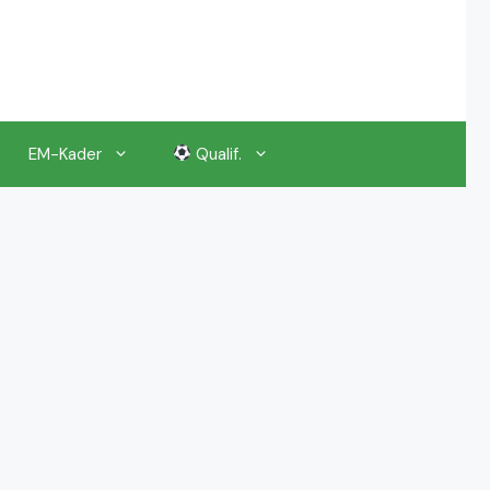
EM-Kader
Qualif.
EM 2024 Gruppenauslosung
EM 2024 Kalender, Termine
EM 2024 Anstoßzeiten & Uhrzeiten
EM 2024 Tickets Preise & Eintrittskarten