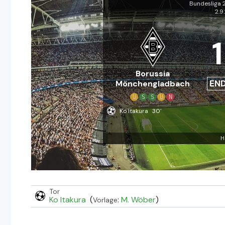
Bundesliga
2.9
1
Borussia
EN
Mönchengladbach
U
S
S
U
N
Ko Itakura
30'
H
Tor
Ko Itakura
(
:
M. Wöber
)
Vorlage