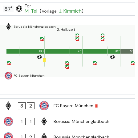
Tor
87'
M. Tel
(
J. Kimmich
)
Vorlage:
Borussia Mönchengladbach
2. Halbzeit
60'
75'
90'
5'
FC Bayern München
3
2
FC Bayern München
1
1
Borussia Mönchengladbach
1
2
Borussia Mönchengladbach