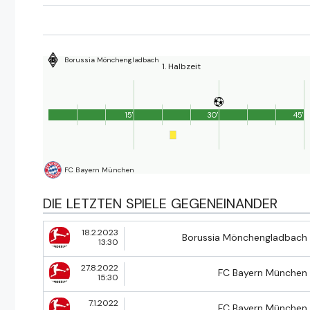
Borussia Mönchengladbach
1. Halbzeit
15'
30'
45'
FC Bayern München
DIE LETZTEN SPIELE GEGENEINANDER
18.2.2023
Borussia Mönchengladbach
13:30
27.8.2022
FC Bayern München
15:30
7.1.2022
FC Bayern München