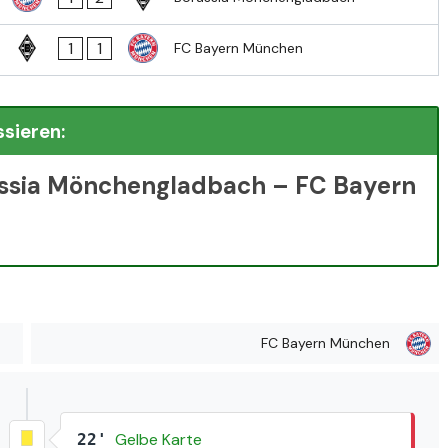
1
1
FC Bayern München
ssieren:
ussia Mönchengladbach – FC Bayern
FC Bayern München
Gelbe Karte
22'