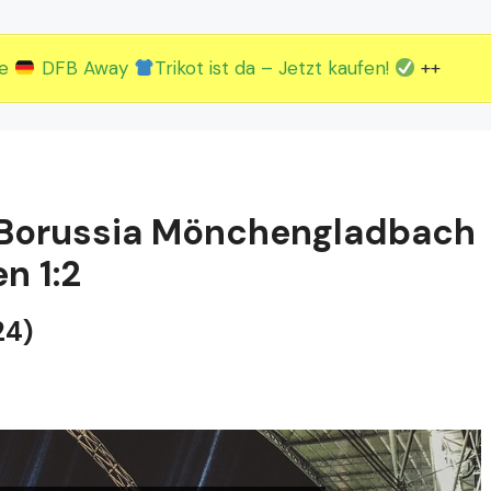
2.EM Spieltag vom 19. bis 22.06.
3.EM Spieltag vom 23. bis 26.06.
ue
DFB Away
Trikot ist da – Jetzt kaufen!
++
: Borussia Mönchengladbach
n 1:2
24)